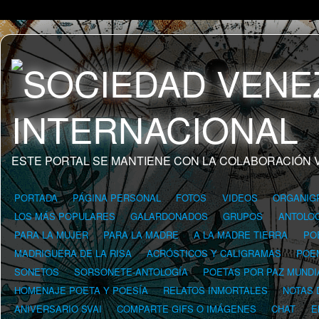
ESTE PORTAL SE MANTIENE CON LA COLABORACIÓN 
PORTADA
PÁGINA PERSONAL
FOTOS
VIDEOS
ORGANIG
LOS MÁS POPULARES
GALARDONADOS
GRUPOS
ANTOLOG
PARA LA MUJER
PARA LA MADRE
A LA MADRE TIERRA
PO
MADRIGUERA DE LA RISA
ACRÓSTICOS Y CALIGRAMAS
POE
SONETOS
SORSONETE-ANTOLOGÍA
POETAS POR PAZ MUNDI
HOMENAJE POETA Y POESÍA
RELATOS INMORTALES
NOTAS 
ANIVERSARIO SVAI
COMPARTE GIFS O IMÁGENES
CHAT
E