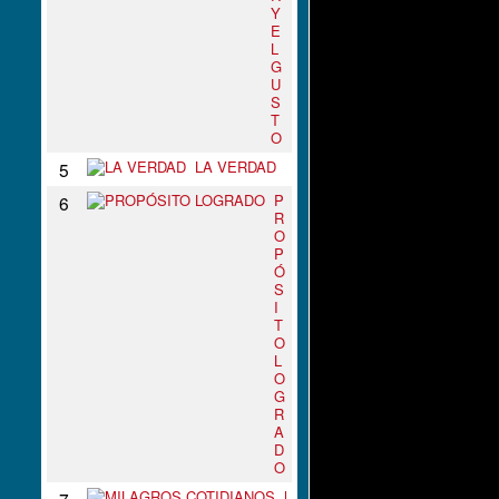
Y
E
L
G
U
S
T
O
LA VERDAD
5
P
6
R
O
P
Ó
S
I
T
O
L
O
G
R
A
D
O
M
7