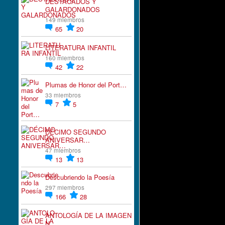
DESTACADOS Y
GALARDONADOS
149 miembros
65
20
LITERATURA INFANTIL
160 miembros
42
22
Plumas de Honor del Port…
33 miembros
7
5
DÉCIMO SEGUNDO
ANIVERSAR…
47 miembros
13
13
Descubriendo la Poesía
297 miembros
166
28
ANTOLOGÍA DE LA IMAGEN
N…