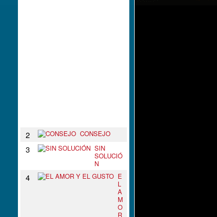
L
N
U
D
O
D
E
T
U
S
B
R
A
Z
O
S
CONSEJO
2
SIN
3
SOLUCIÓ
N
E
4
L
A
M
O
R