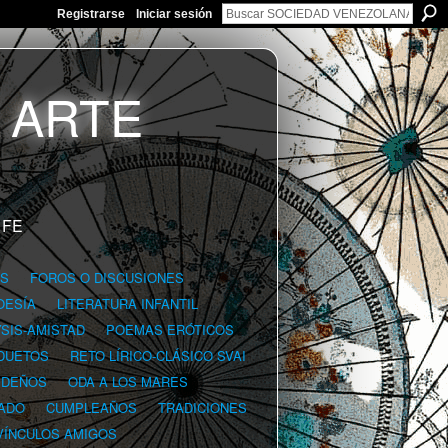
Registrarse
Iniciar sesión
 FE
GS
FOROS O DISCUSIONES
OESÍA
LITERATURA INFANTIL
YSIS-AMISTAD
POEMAS ERÓTICOS
DUETOS
RETO LÍRICO-CLÁSICO SVAI
IDEÑOS
ODA A LOS MARES
ADO
CUMPLEAÑOS
TRADICIONES
VÍNCULOS AMIGOS