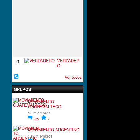
S
P
I
R
A
C
I
`
´
O
N
VERDADER
9
O
Ver todos
GRUPOS
MOVIMIENTO
GUATEMALTECO
50 miembros
25
7
MOVIMIENTO ARGENTINO
119 miembros