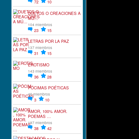
72
10
DUETOS O CREACIONES A
MÚ…
104 miembros
23
15
LETRAS POR LA PAZ
137 miembros
31
15
EROTISMO
143 miembros
36
28
PÓCIMAS POÉTICAS
46 miembros
3
10
AMOR, 100% AMOR.
POEMAS …
197 miembros
38
42