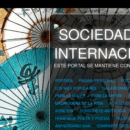
ESTE PORTAL SE MANTIENE CON
PORTADA
PÁGINA PERSONAL
FOT
LOS MÁS POPULARES
GALARDONAD
PARA LA MUJER
PARA LA MADRE
MADRIGUERA DE LA RISA
ACRÓSTIC
SONETOS
SORSONETE-ANTOLOGÍA
HOMENAJE POETA Y POESÍA
RELAT
ANIVERSARIO SVAI
COMPARTE GIFS