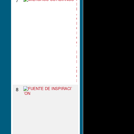
I
L
A
G
R
O
S
C
O
T
I
D
I
A
N
O
S
F
8
U
E
N
T
E
D
E
I
N