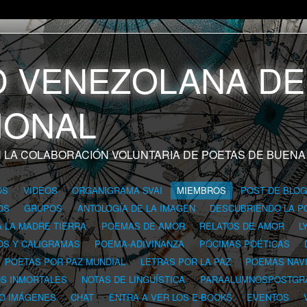
 LA COLABORACIÓN VOLUNTARIA DE POETAS DE BUENA
OS
VIDEOS
ORGANIGRAMA SVAI
MIEMBROS
POST DE BLO
OS
GRUPOS
ANTOLOGÍA DE LA IMAGEN
DESCUBRIENDO LA P
A LA MADRE TIERRA
POEMAS DE AMOR
RELATOS DE AMOR
L
OS Y CALIGRAMAS
POEMA-ADIVINANZA
PÓCIMAS POÉTICAS
POETAS POR PAZ MUNDIAL
LETRAS POR LA PAZ
POEMAS NAV
OS INMORTALES
NOTAS DE LINGÜÍSTICA
PARAALUMNOSPOSTGR
 O IMÁGENES
CHAT
ENTRA A VER LOS E-BOOKS
EVENTOS