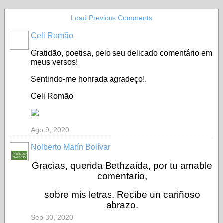
Load Previous Comments
Celi Romão
Gratidão, poetisa, pelo seu delicado comentário em
meus versos!
Sentindo-me honrada agradeço!.
Celi Romão
Ago 9, 2020
Nolberto Marín Bolívar
PRESIDENTE
HONORARIO
Gracias, querida Bethzaida, por tu amable
comentario,
sobre mis letras. Recibe un cariñoso
abrazo.
Sep 30, 2020