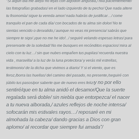
“Si algún día me alejo/ no tejas con algodón angustia,/ hila pacientemente/
las fotografías grabadas/ en el lado izquierdo de tu pecho/ Que nada altere
tu fisonomía/ sigue tu vereda amor/ nada habrás de justificar…/ come
tranquilo el pan de cada día/ con bocados de tu alma sin dolor/ No te
sientas vencido o desvalido,/ aunque no veas mi presencia/ sabrás que
siempre te sigo/ ¡que no me he ido!.../ seguiré velando espesas letras/ para
preservarte de la soledad/ No me busques en recónditos espacios/ mira al
cielo con tu luz…/ sin que nubes empañen tus pupilas/ recuerda nuestra
vida , maravilla/ a la luz de la luna protectora/ y verás mil estrellas,
testimonio/ de la dicha que vivimos a diario/ Y si el viento, que es
feroz,/borra las huellas/ del camino del pasado, no presente,/
seguiré con
y no por ello
júbilo tus pasos/por saberte que de nuevo eres feliz/
sentiré/que en tu alma anidó el desamor/Que la suerte
regalada será doble/ sin niebla que entorpezca/ el nacer
a tu nueva alborada,/ azules reflejos de noche intensa/
sofocarán mis estivales rayos…/ reposaré en mi
almohada la cabeza/ dando gracias a Dios con gran
aplomo/ al recordar que siempre fui amada”/