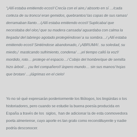
“
¡Allí estaba emitiendo ecos!/ Crecía con el aire,/ absorto en sí …/cada
corteza de su tronco/ eran gemidos, quebrantos/ las copas de sus ramas/
derramaban llanto…/¡Allí estaba emitiendo ecos!/ Suplicaba/ que
necesitaba del olor,/ que su madera cansada/ aguardaba con calma la
llegada/ del labriego agotado protegiéndose/ a su sombra…/ ¡Allí estaba
emitiendo ecos!/ Sintiéndose abandonado, / ¡ABRUMA!.. su soledad, su
miedo,/ masticando sufrimiento, condena/ …¡el tiempo calló la voz!/
mordido, roto… protege el espacio…/ Cobijo del hombre/que de semilla
hizo árbol/… ¡su fiel compañero!/ áspero mundo… sin sus manos/ hojas
que brotan/ …¡lágrimas en el cielo!
Yo no sé qué expresarán posteriormente los filólogos, los lingüistas o los
historiadores, pero cuando se estudie la buena poesía producida en
España a través de los siglos, han de adicionar la de esta conmovedora
poeta almeriense, cuyo aporte es tan grato como reconstituyente y nadie
podría desconocer.