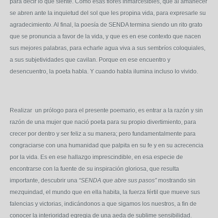
para decir lo que siente. Como esas flores inmarcesibles, que al amanecer
se abren ante la inquietud del sol que les propina vida, para expresarle su
agradecimiento. Al final, la poesía de SENDA termina siendo un rito grato
que se pronuncia a favor de la vida, y que es en ese contexto que nacen
sus mejores palabras, para echarle agua viva a sus sembríos coloquiales,
a sus subjetividades que cavilan. Porque en ese encuentro y
desencuentro, la poeta habla. Y cuando habla ilumina incluso lo vivido.
Realizar un prólogo para el presente poemario, es entrar a la razón y sin
razón de una mujer que nació poeta para su propio divertimiento, para
crecer por dentro y ser feliz a su manera; pero fundamentalmente para
congraciarse con una humanidad que palpita en su fe y en su acrecencia
por la vida. Es en ese hallazgo imprescindible, en esa especie de
encontrarse con la fuente de su inspiración gloriosa, que resulta
importante, descubrir una
“SENDA
que abre sus pasos”
mostrando sin
mezquindad, el mundo que en ella habita, la fuerza fértil que mueve sus
falencias y victorias, indicándonos a que sigamos los nuestros, a fin de
conocer la interioridad egregia de una aeda de sublime sensibilidad.