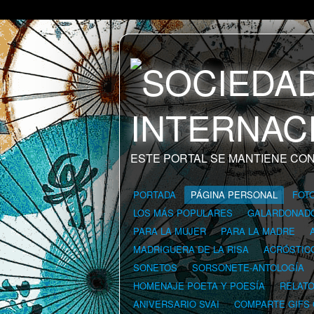
ESTE PORTAL SE MANTIENE CON
PORTADA
PÁGINA PERSONAL
FOT
LOS MÁS POPULARES
GALARDONAD
PARA LA MUJER
PARA LA MADRE
MADRIGUERA DE LA RISA
ACRÓSTIC
SONETOS
SORSONETE-ANTOLOGÍA
HOMENAJE POETA Y POESÍA
RELAT
ANIVERSARIO SVAI
COMPARTE GIFS