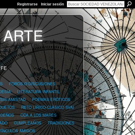
Registrarse
Iniciar sesión
 FE
GS
FOROS O DISCUSIONES
OESÍA
LITERATURA INFANTIL
YSIS-AMISTAD
POEMAS ERÓTICOS
DUETOS
RETO LÍRICO-CLÁSICO SVAI
IDEÑOS
ODA A LOS MARES
ADO
CUMPLEAÑOS
TRADICIONES
VÍNCULOS AMIGOS