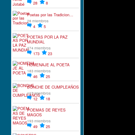
28
8
Poetas por las Tradicion…
28 miembros
4
5
POETAS POR LA PAZ
MUNDIAL
274 miembros
173
23
HOMENAJE AL POETA
183 miembros
46
25
BONCHE DE CUMPLEAÑOS
107 miembros
12
18
POEMAS DE REYES
MAGOS
193 miembros
49
25