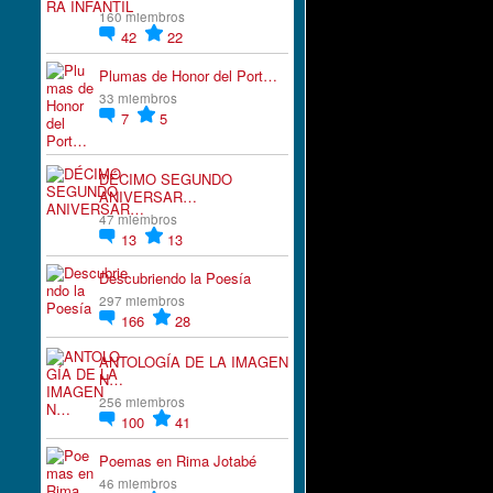
160 miembros
42
22
Plumas de Honor del Port…
33 miembros
7
5
DÉCIMO SEGUNDO
ANIVERSAR…
47 miembros
13
13
Descubriendo la Poesía
297 miembros
166
28
ANTOLOGÍA DE LA IMAGEN
N…
256 miembros
100
41
Poemas en Rima Jotabé
46 miembros