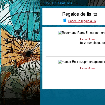
HAZ TU DONATIVO
Regalos de lis
(2)
Hacer un regalo a lis
En 9:11am on a
Lazo Rosa
feliz cumpleee, b
En 11:02pm on agosto 1
Lazo Rosa