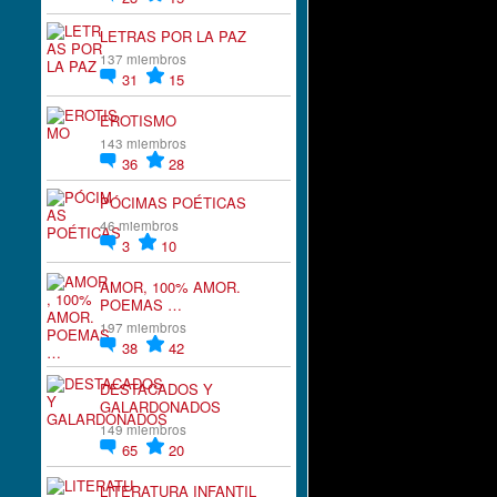
LETRAS POR LA PAZ
137 miembros
31
15
EROTISMO
143 miembros
36
28
PÓCIMAS POÉTICAS
46 miembros
3
10
AMOR, 100% AMOR.
POEMAS …
197 miembros
38
42
DESTACADOS Y
GALARDONADOS
149 miembros
65
20
LITERATURA INFANTIL