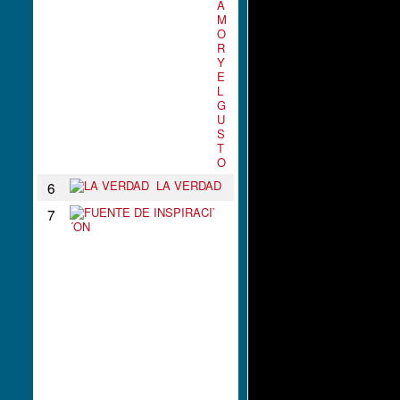
A
M
O
R
Y
E
L
G
U
S
T
O
LA VERDAD
6
F
7
U
E
N
T
E
D
E
I
N
S
P
I
R