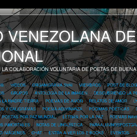
 LA COLABORACIÓN VOLUNTARIA DE POETAS DE BUENA
OS
VIDEOS
ORGANIGRAMA SVAI
MIEMBROS
POST DE BLO
OS
GRUPOS
ANTOLOGÍA DE LA IMAGEN
DESCUBRIENDO LA P
A LA MADRE TIERRA
POEMAS DE AMOR
RELATOS DE AMOR
L
OS Y CALIGRAMAS
POEMA-ADIVINANZA
PÓCIMAS POÉTICAS
POETAS POR PAZ MUNDIAL
LETRAS POR LA PAZ
POEMAS NAV
OS INMORTALES
NOTAS DE LINGÜÍSTICA
PARAALUMNOSPOSTGR
 O IMÁGENES
CHAT
ENTRA A VER LOS E-BOOKS
EVENTOS