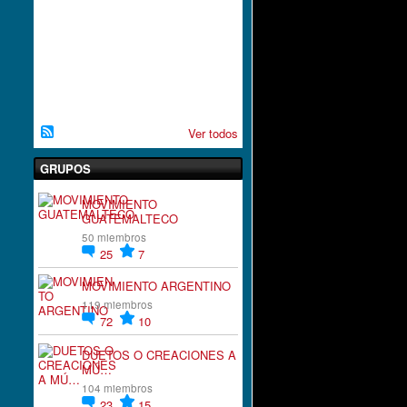
A
C
I
`
´
O
N
Ver todos
GRUPOS
MOVIMIENTO
GUATEMALTECO
50 miembros
25
7
MOVIMIENTO ARGENTINO
119 miembros
72
10
DUETOS O CREACIONES A
MÚ…
104 miembros
23
15