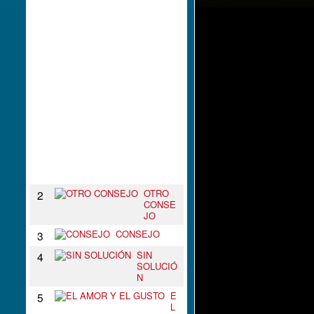
L
N
U
D
O
D
E
T
U
S
B
R
A
Z
O
S
OTRO
2
CONSE
JO
CONSEJO
3
SIN
4
SOLUCIÓ
N
E
5
L