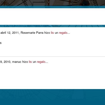
bril 12, 2011, Rosemarie Parra hizo
lis
un
regalo
...
ss
9, 2010, manuc hizo
lis
un
regalo
...