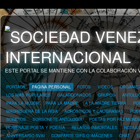
ESTE PORTAL SE MANTIENE CON LA COLABORACIÓN 
PORTADA
PÁGINA PERSONAL
FOTOS
VIDEOS
ORGANIG
LOS MÁS POPULARES
GALARDONADOS
GRUPOS
ANTOLOG
PARA LA MUJER
PARA LA MADRE
A LA MADRE TIERRA
PO
MADRIGUERA DE LA RISA
ACRÓSTICOS Y CALIGRAMAS
POE
SONETOS
SORSONETE-ANTOLOGÍA
POETAS POR PAZ MUNDI
HOMENAJE POETA Y POESÍA
RELATOS INMORTALES
NOTAS 
ANIVERSARIO SVAI
COMPARTE GIFS O IMÁGENES
CHAT
E