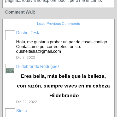
página... todavía no exploré todo... pero me encantó.
Comment Wall:
Load Previous Comments
Dushel Tesla
Hola, me gustaría probar un par de cosas contigo.
Contáctame por correo electrónico:
dusheltesla@gmail.com
Dic 3, 2022
Hildebrando Rodríguez
MIEMBRO
DE
HONOR
Eres bella, más bella que la belleza,
con razón, siempre vives en mi cabeza
Hildebrando
Dic 22, 2022
Stella