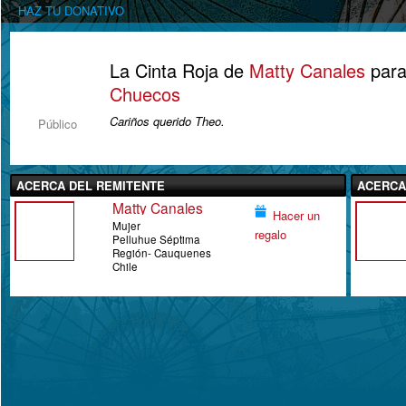
HAZ TU DONATIVO
La Cinta Roja de
Matty Canales
par
Chuecos
Cariños querido Theo.
Público
ACERCA DEL REMITENTE
ACERCA
Matty Canales
Hacer un
Mujer
regalo
Pelluhue Séptima
Región- Cauquenes
Chile