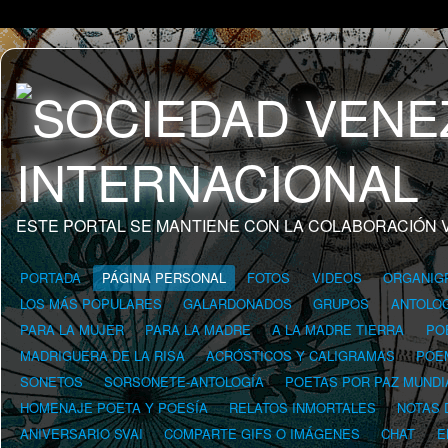
ESTE PORTAL SE MANTIENE CON LA COLABORACIÓN 
PORTADA
PÁGINA PERSONAL
FOTOS
VIDEOS
ORGANIG
LOS MÁS POPULARES
GALARDONADOS
GRUPOS
ANTOLOG
PARA LA MUJER
PARA LA MADRE
A LA MADRE TIERRA
PO
MADRIGUERA DE LA RISA
ACRÓSTICOS Y CALIGRAMAS
POE
SONETOS
SORSONETE-ANTOLOGÍA
POETAS POR PAZ MUNDI
HOMENAJE POETA Y POESÍA
RELATOS INMORTALES
NOTAS 
ANIVERSARIO SVAI
COMPARTE GIFS O IMÁGENES
CHAT
E