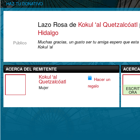
HAZ TU DONATIVO
Lazo Rosa de
Kokul 'al Quetzalcóatl
Hidalgo
Muchas gracias, un gusto ser tu amiga espero que esta
Público
Kokul 'al
ACERCA DEL REMITENTE
ACERCA
Kokul 'al
Hacer un
Quetzalcóatl
regalo
Mujer
ESCRIT
ORA
DISTIN
UIDA