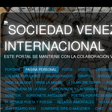
ESTE PORTAL SE MANTIENE CON LA COLABORACIÓN 
PORTADA
PÁGINA PERSONAL
FOTOS
VIDEOS
ORGANIG
LOS MÁS POPULARES
GALARDONADOS
GRUPOS
ANTOLOG
PARA LA MUJER
PARA LA MADRE
A LA MADRE TIERRA
PO
MADRIGUERA DE LA RISA
ACRÓSTICOS Y CALIGRAMAS
POE
SONETOS
SORSONETE-ANTOLOGÍA
POETAS POR PAZ MUNDI
HOMENAJE POETA Y POESÍA
RELATOS INMORTALES
NOTAS 
ANIVERSARIO SVAI
COMPARTE GIFS O IMÁGENES
CHAT
E