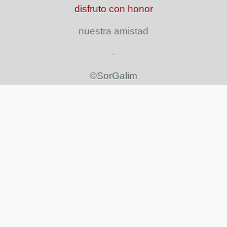
disfruto con honor
nuestra amistad
-
©SorGalim
Milagros Hernández Chiliberti
Ingeniera de Sueños
Load Previous Replies
Jesus Quintana Aguilarte
DIRECTOR
Elias me da mucho gusto contar con tus
felicitaciones yo te lo agradezco.
Oct 15, 2019
Jesus Quintana Aguilarte