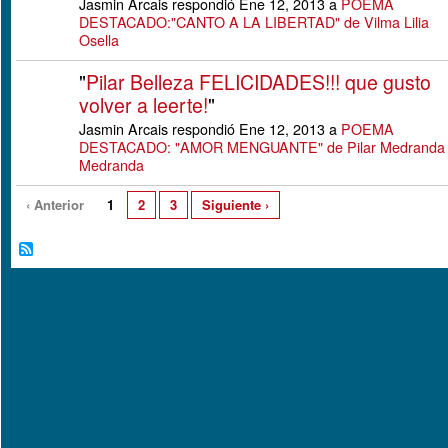
Jasmin Arcais respondió Ene 12, 2013 a
POEMA
DESTACADO:"CANTO A LA LIBERTAD" de Vilma Lilia
Osella
"
Pilar Belleza FELICIDADES!!! que gusto
volver a leerte!
"
Jasmin Arcais respondió Ene 12, 2013 a
POEMA
DESTACADO: "AMOR MENGUANTE" de Pilar Medranda
Medranda
‹ Anterior
1
2
3
Siguiente ›