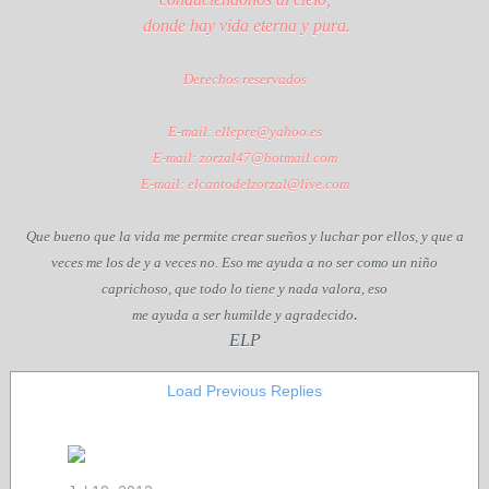
donde hay vida eterna y pura.
Derechos reservados
E-mail: ellepre@yahoo.es
E-mail: zorzal47@hotmail.com
E-mail: elcantodelzorzal@live.com
Que bueno que la vida me permite crear sueños y luchar por ellos, y que a
veces me los de y a veces no. Eso me ayuda a no ser como un niño
caprichoso, que todo lo tiene y nada valora, eso
.
me ayuda a ser humilde y agradecido
ELP
Load Previous Replies