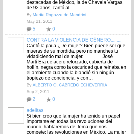
destacadas de México, la de Chavela Vargas,
de 92 años, cantó al…
By
Marita Ragozza de Mandrini
May 21, 2011
5
0
CONTRA LA VIOLENCIA DE GÉNERO..........
Cantó la paila ¿De mujer? Bien puede ser que
mueras de su mordida, pero no manches tu
vidadiciendo mal de mujer. José
Martí Era de acero reforzado, cubierta de
hollín, negra como la oscuridad que reinaba en
el ambiente cuando la blandió sin ningún
tropiezo de conciencia, y con…
By
ALBERTO O. CABREDO ECHEVERRIA
Sep 2, 2011
2
0
adelitas
Si bien creo que la mujer ha tenido un papel
importante en todas las revoluciones del
mundo, hablaremos del tema que nos
compete: las revoluciones en México. La mujer