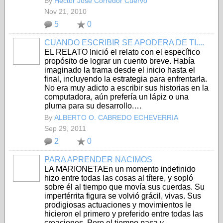
By
Héctor José Corredor Cuervo
Nov 21, 2010
5
0
CUANDO ESCRIBIR SE APODERA DE TI....
EL RELATO Inició el relato con el específico
propó­sito de lograr un cuento breve. Había
imagi­nado la trama desde el inicio hasta el
final, incluyendo la estrategia para enfrentarla.
No era muy adicto a escribir sus historias en la
computadora, aún prefería un lápiz o una
pluma para su desarrollo.…
By
ALBERTO O. CABREDO ECHEVERRIA
Sep 29, 2011
2
0
PARA APRENDER NACIMOS
LA MARIONETAEn un momento indefinido
hizo entre todas las cosas al títere, y sopló
sobre él al tiempo que movía sus cuerdas. Su
impertérrita figura se volvió grácil, vivas. Sus
prodigiosas actuaciones y movimientos le
hicieron el primero y preferido entre todas las
creaciones. Pero el tiempo pasa y…