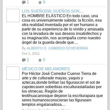
1
0
LOS SUEÑOSW, SUEÑOS SON....
EL HOMBRE ELÁSTICO En todo caso, una
cosa es universalmente sa­bida: la ficción, esa
otra realidad inventada por el ser humano a
partir de su experiencia de lo vivido y ama­sada
con la levadura de sus deseos insatisfechos y
su imaginación, nos acompaña como nuestro
ángel de la guarda desde que…
By
ALBERTO O. CABREDO ECHEVERRIA
Oct 1, 2011
2
0
MÉXICO DE MIS AMORES
Por Héctor José Corredor Cuervo Tierra de
arte y de culturade mayas, yaquis y
aztecas,donde brillan las figurascon el sol de
zapotecasen soberbias esculturastalladas por
los olmecas. Región de
teotihuacanosque dejaron la escriturapara que
seres humanosconocieran las figurasen
templos engalanadosa…