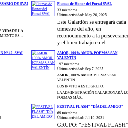
SARIO DE SVAI
Plumas de Honor del Portal SVAI.
33 miembros
5
Última actividad: May 20, 2025
Este Galardón se entregará cada
trimestre del año, en
 VIDA DE LA
reconocimiento a la perseveranc
CIMIENTO ES…
y el buen trabajo en el…
Nº 42 -SVAI
AMOR, 100% AMOR. POEMAS SAN
VALENTÍN
197 miembros
Última actividad: Sep 7, 2025
AMOR, 100% AMOR.
POEMAS SAN
VALENTÍN
LOS INVITO A ESTE GRUPO.
LA ADMINISTRACIÓN GALARDONARÁ L
POEMAS MÁS…
FESTIVAL FLASH" "DÍA DEL AMIGO"
69 miembros
3
Última actividad: Jul 19, 2021
GRUPO: "FESTIVAL FLASH"