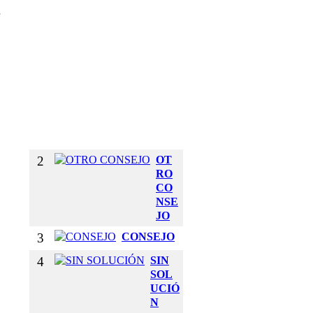
E
e
T
U
S
B
R
A
Z
O
S
2
OT
RO
CO
NSE
JO
3
CONSEJO
4
SIN
SOL
UCIÓ
N