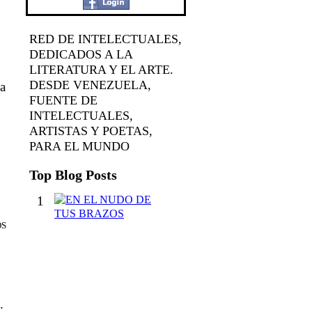
RED DE INTELECTUALES,
DEDICADOS A LA
LITERATURA Y EL ARTE.
DESDE VENEZUELA,
ia
FUENTE DE
INTELECTUALES,
ARTISTAS Y POETAS,
PARA EL MUNDO
Top Blog Posts
1
E
N
OS
E
L
N
U
D
O
.
D