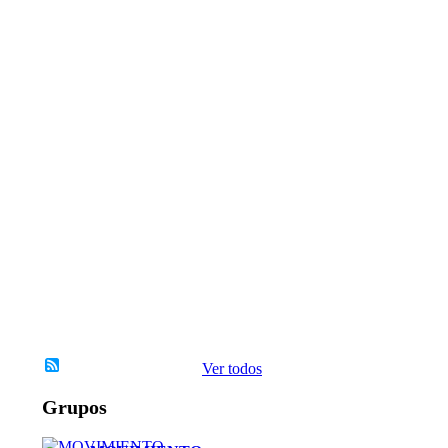
T
E
D
E
I
N
S
P
I
R
A
C
I
`
´
O
N
Ver todos
Grupos