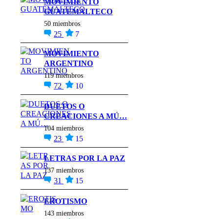
MOVIMIENTO
GUATEMALTECO
50 miembros
25
7
MOVIMIENTO
ARGENTINO
119 miembros
72
10
DUETOS O
CREACIONES A MÚ…
104 miembros
23
15
LETRAS POR LA PAZ
137 miembros
31
15
EROTISMO
143 miembros