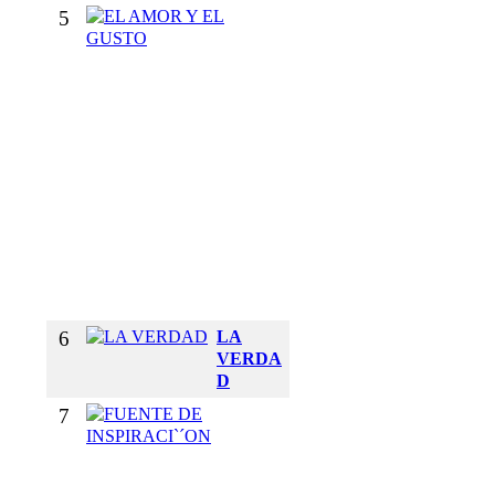
5
E
L
A
M
O
R
Y
E
L
G
U
S
T
O
6
LA
VERDA
D
7
F
U
E
N