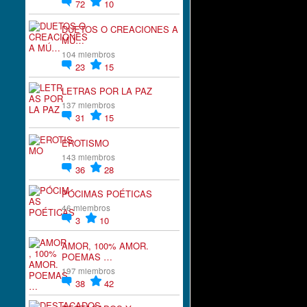
72
10
DUETOS O CREACIONES A
MÚ…
104 miembros
23
15
LETRAS POR LA PAZ
137 miembros
31
15
EROTISMO
143 miembros
36
28
PÓCIMAS POÉTICAS
46 miembros
3
10
AMOR, 100% AMOR.
POEMAS …
197 miembros
38
42