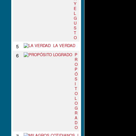
Y
E
L
G
U
S
T
O
LA VERDAD
5
P
6
R
O
P
Ó
S
I
T
O
L
O
G
R
A
D
O
M
7