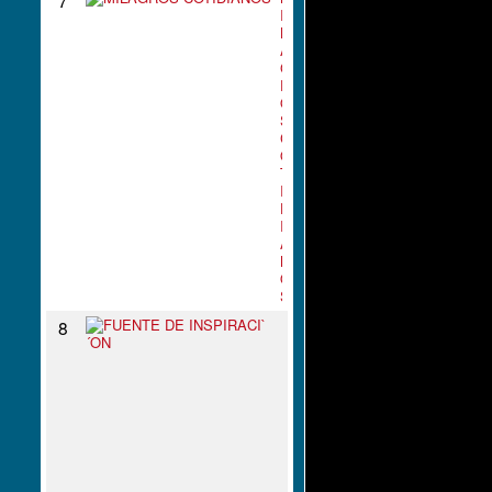
I
L
A
G
R
O
S
C
O
T
I
D
I
A
N
O
S
F
8
U
E
N
T
E
D
E
I
N