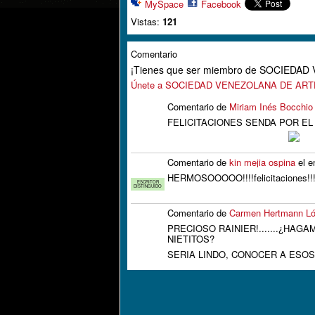
MySpace
Facebook
Vistas:
121
Comentario
¡Tienes que ser miembro de SOCIEDA
Únete a SOCIEDAD VENEZOLANA DE AR
Comentario de
Miriam Inés Bocchio
FELICITACIONES SENDA POR EL HE
Comentario de
kin mejia ospina
el e
HERMOSOOOOO!!!!felicitaciones!!
ESCRITOR
DISTINGUIDO
Comentario de
Carmen Hertmann L
PRECIOSO RAINIER!.......¿HA
NIETITOS?
SERIA LINDO, CONOCER A ESO