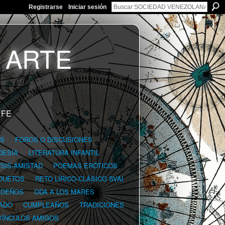
Registrarse
Iniciar sesión
 FE
GS
FOROS O DISCUSIONES
OESÍA
LITERATURA INFANTIL
YSIS-AMISTAD
POEMAS ERÓTICOS
DUETOS
RETO LÍRICO-CLÁSICO SVAI
IDEÑOS
ODA A LOS MARES
ADO
CUMPLEAÑOS
TRADICIONES
VÍNCULOS AMIGOS