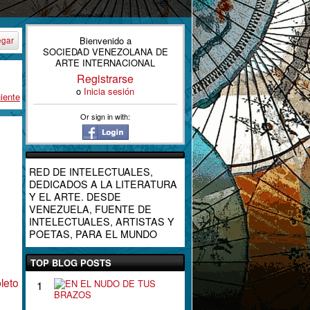
Bienvenido a
egar
SOCIEDAD VENEZOLANA DE
ARTE INTERNACIONAL
Registrarse
o
Inicia sesión
iente
Or sign in with:
RED DE INTELECTUALES,
DEDICADOS A LA LITERATURA
Y EL ARTE. DESDE
VENEZUELA, FUENTE DE
INTELECTUALES, ARTISTAS Y
POETAS, PARA EL MUNDO
TOP BLOG POSTS
leto
E
1
N
E