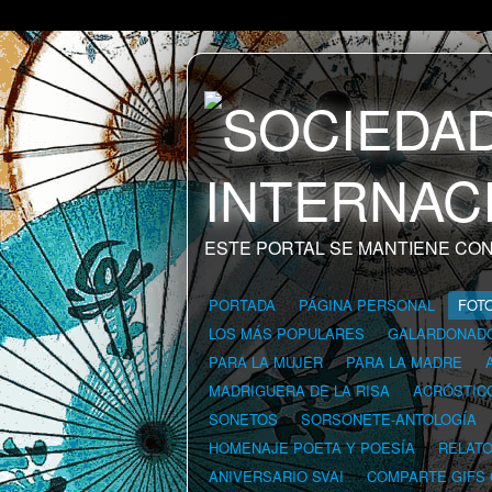
ESTE PORTAL SE MANTIENE CON
PORTADA
PÁGINA PERSONAL
FOT
LOS MÁS POPULARES
GALARDONAD
PARA LA MUJER
PARA LA MADRE
MADRIGUERA DE LA RISA
ACRÓSTIC
SONETOS
SORSONETE-ANTOLOGÍA
HOMENAJE POETA Y POESÍA
RELAT
ANIVERSARIO SVAI
COMPARTE GIFS