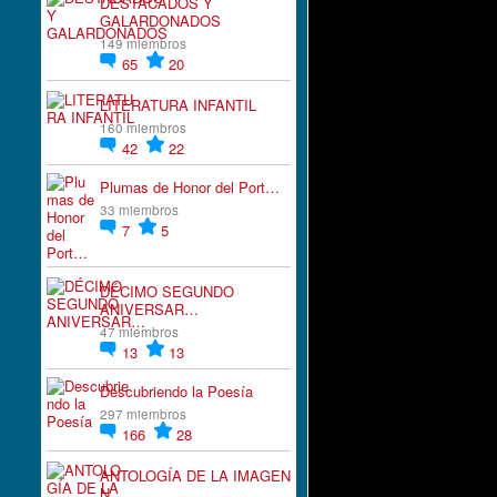
DESTACADOS Y
GALARDONADOS
149 miembros
65
20
LITERATURA INFANTIL
160 miembros
42
22
Plumas de Honor del Port…
33 miembros
7
5
DÉCIMO SEGUNDO
ANIVERSAR…
47 miembros
13
13
Descubriendo la Poesía
297 miembros
166
28
ANTOLOGÍA DE LA IMAGEN
N…