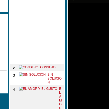
L
N
U
D
O
D
E
T
U
S
B
R
A
Z
O
S
CONSEJO
2
SIN
3
SOLUCIÓ
N
E
4
L
A
M
O
R