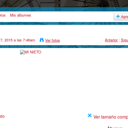
otos
Mis álbumes
Agr
 7, 2015 a las 7:46am
Anterior
|
Sigu
Ver fotos
sto
Ver tamaño comp