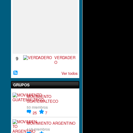
S
P
I
R
A
C
I
`
´
O
N
VERDADER
9
O
Ver todos
GRUPOS
MOVIMIENTO
GUATEMALTECO
50 miembros
25
7
MOVIMIENTO ARGENTINO
119 miembros