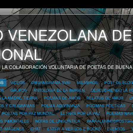
 LA COLABORACIÓN VOLUNTARIA DE POETAS DE BUENA
OS
VIDEOS
ORGANIGRAMA SVAI
MIEMBROS
POST DE BLO
OS
GRUPOS
ANTOLOGÍA DE LA IMAGEN
DESCUBRIENDO LA P
A LA MADRE TIERRA
POEMAS DE AMOR
RELATOS DE AMOR
L
OS Y CALIGRAMAS
POEMA-ADIVINANZA
PÓCIMAS POÉTICAS
POETAS POR PAZ MUNDIAL
LETRAS POR LA PAZ
POEMAS NAV
OS INMORTALES
NOTAS DE LINGÜÍSTICA
PARAALUMNOSPOSTGR
 O IMÁGENES
CHAT
ENTRA A VER LOS E-BOOKS
EVENTOS