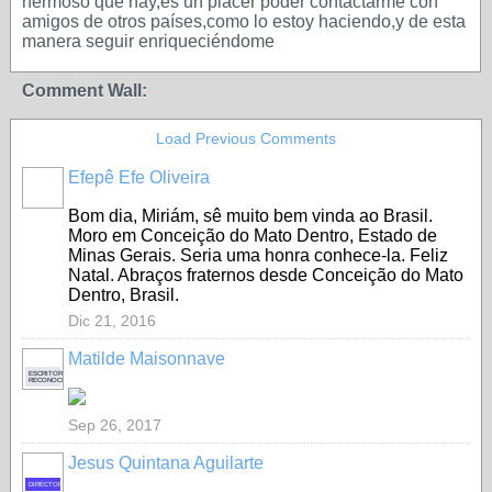
hermoso que hay,es un placer poder contactarme con
amigos de otros países,como lo estoy haciendo,y de esta
manera seguir enriqueciéndome
Comment Wall:
Load Previous Comments
Efepê Efe Oliveira
Bom dia, Miriám, sê muito bem vinda ao Brasil.
Moro em Conceição do Mato Dentro, Estado de
Minas Gerais. Seria uma honra conhece-la. Feliz
Natal. Abraços fraternos desde Conceição do Mato
Dentro, Brasil.
Dic 21, 2016
Matilde Maisonnave
ESCRITOR
RECONOCIDO
Sep 26, 2017
Jesus Quintana Aguilarte
DIRECTOR