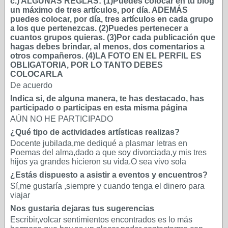
c.) ALGUNAS REGLAS: (1)Puedes colocar en tu blog
un máximo de tres artículos, por día. ADEMÁS
puedes colocar, por día, tres artículos en cada grupo
a los que pertenezcas. (2)Puedes pertenecer a
cuantos grupos quieras. (3)Por cada publicación que
hagas debes brindar, al menos, dos comentarios a
otros compañeros. (4)LA FOTO EN EL PERFIL ES
OBLIGATORIA, POR LO TANTO DEBES
COLOCARLA
De acuerdo
Indica si, de alguna manera, te has destacado, has
participado o participas en esta misma página
AÚN NO HE PARTICIPADO
¿Qué tipo de actividades artísticas realizas?
Docente jubilada,me dediqué a plasmar letras en
Poemas del alma,dado a que soy divorciada,y mis tres
hijos ya grandes hicieron su vida.O sea vivo sola
¿Estás dispuesto a asistir a eventos y encuentros?
Sí,me gustaría ,siempre y cuando tenga el dinero para
viajar
Nos gustaria dejaras tus sugerencias
Escribir,volcar sentimientos encontrados es lo más