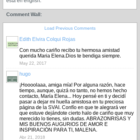
está en english.
Comment Wall:
Load Previous Comments
Edith Elvira Colqui Rojas
ESCRITORA
DISTINGUIDA
Con mucho cariño recibo tu hermosa amistad
querida Maria Elena.Dios te bendiga siempre.
May 22, 2017
hugo
MIEMBRO
DE
HONOR
¡Hoooolaaa, amiga mía! Por alguna razón, hace
tiempo, aunque, quizá no tanto, no hemos hecho
contacto, María Elena... Hoy pensé en ti y decidí
pasar a dejar mi huella amistosa en tu preciosa
página de la SVAI. Confío en que te alegrará ver
que estuve dejándote cierto halo de cariño que muy
merecido lo tienes, sin dudas. ABRAZONRISAS Y
MIS BUENOS AUGURIOS DE AMOR E
INSPIRACIÓN PARA TI, MALENA.
Abr 21, 2018