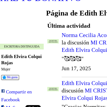
Página de Edith El
Última actividad
Norma Cecilia Aco
la discusión
MI CR
ESCRITORA
DISTINGUIDA
ESCRITORA DISTINGUIDA
Edith Elvira Colqu
Edith Elvira Colqui
"🥰🥰🥰"
Rojas
Jun 17, 2025
Mujer
Me gusta
Edith Elvira Colqu
discusión
MI CRI
ESCRITORA
Compartir en
DISTINGUIDA
Elvira Colqui Roja
Facebook
"Gracias Normitay