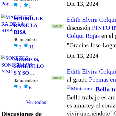
Dic 13, 2024
7
5
MADRIGUE
Edith Elvira Colqu
RA DE LA
discusión
PINTO 
ESCRITORA
DISTINGUIDA
RISA
Colqui Rojas
en el
46 miembros
"Gracias Jose Loga
2
11
Dic 13, 2024
SONETOS,
SONETILLO
Edith Elvira Colqu
S Y SO…
al grupo
Poemas en
ESCRITORA
32 miembros
DISTINGUIDA
2
6
Bello t
Bello trabajo es am
Ver todos
es amartey el coraz
vivir queriéndote!¡
Discusiones de