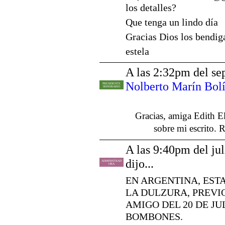
los detalles?
Que tenga un lindo día
Gracias Dios los bendig
estela
A las 2:32pm del se
Nolberto Marín Bol
PRESIDENTE
HONORARIO
Gracias, amiga Edith E
sobre mi escrito. 
A las 9:40pm del jul
dijo...
ADMINISTRAD
ORA
EN ARGENTINA, EST
LA DULZURA, PREVIO
AMIGO DEL 20 DE JU
BOMBONES.