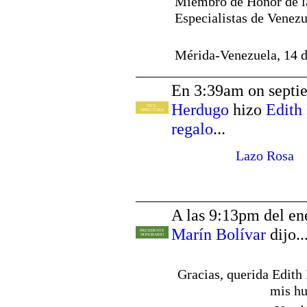
Miembro de Honor de la
Especialistas de Venezu
Mérida-Venezuela, 14 
En 3:39am on septi
Herdugo
hizo
Edith
VICE-
DIRECTORA
regalo
...
Lazo Rosa
A las 9:13pm del en
Marín Bolívar
dijo..
PRESIDENTE
HONORARIO
Gracias, querida Edith 
mis hu