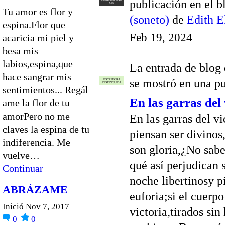
publicación en el 
OR
Tu amor es flor y
(soneto)
de
Edith E
espina.Flor que
Feb 19, 2024
acaricia mi piel y
besa mis
labios,espina,que
La entrada de blog
hace sangrar mis
se mostró en una p
ESCRITORA
DISTINGUIDA
sentimientos... Regál
En las garras del 
ame la flor de tu
amorPero no me
En las garras del v
claves la espina de tu
piensan ser divinos
indiferencia. Me
son gloria,¿No sab
vuelve…
qué así perjudican 
Continuar
noche libertinosy p
ABRÁZAME
euforia;si el cuerpo
Inició Nov 7, 2017
victoria,tirados sin
0
0