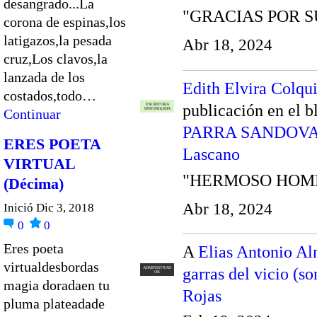
desangrado...La
"GRACIAS POR SU
corona de espinas,los
latigazos,la pesada
Abr 18, 2024
cruz,Los clavos,la
lanzada de los
Edith Elvira Colqu
costados,todo…
publicación en el 
ESCRITORA
DISTINGUIDA
Continuar
PARRA SANDOV
ERES POETA
Lascano
VIRTUAL
"HERMOSO HOM
(Décima)
Abr 18, 2024
Inició Dic 3, 2018
0
0
Eres poeta
A
Elias Antonio A
virtualdesbordas
garras del vicio (so
ADMINISTRAD
OR
magia doradaen tu
Rojas
pluma plateadade