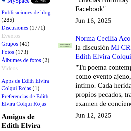
MySpace
Facebook"
Publicaciones de blog
(285)
Jun 16, 2025
(1771)
Discusiones
Eventos
Norma Cecilia Aco
(41)
Grupos
la discusión
MI CR
ESCRITORA
DISTINGUIDA
(173)
Fotos
Edith Elvira Colqu
(2)
Álbumes de fotos
"Tu poema contempla
Videos
como evento ajeno,
Apps de Edith Elvira
íntimo. Cada herida
(1)
Colqui Rojas
propios pecados, t
Preferencias de Edith
examen de concienc
Elvira Colqui Rojas
Jun 12, 2025
Amigos de
Edith Elvira