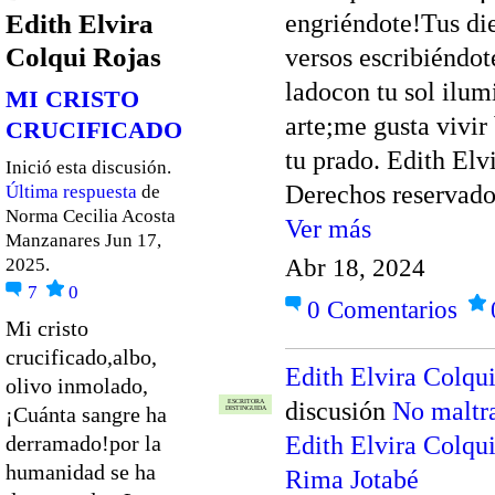
Edith Elvira
engriéndote!Tus die
Colqui Rojas
versos escribiéndote
ladocon tu sol ilum
MI CRISTO
arte;me gusta vivi
CRUCIFICADO
tu prado. Edith Elv
Inició esta discusión.
Derechos reservado
Última respuesta
de
Norma Cecilia Acosta
Ver más
Manzanares Jun 17,
2025.
Abr 18, 2024
7
0
0
Comentarios
Mi cristo
crucificado,albo,
Edith Elvira Colqu
olivo inmolado,
discusión
No maltra
ESCRITORA
¡Cuánta sangre ha
DISTINGUIDA
derramado!por la
Edith Elvira Colqu
humanidad se ha
Rima Jotabé