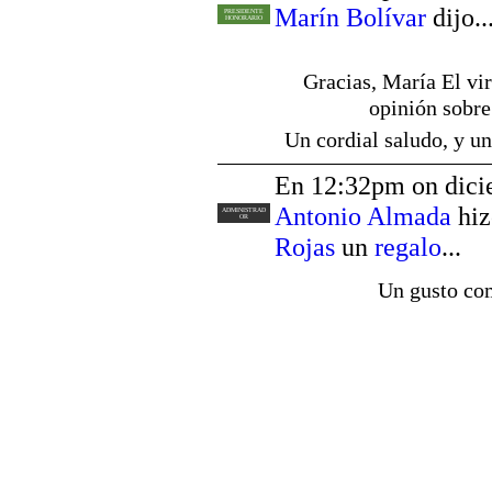
Marín Bolívar
dijo..
PRESIDENTE
HONORARIO
Gracias, María El vir
opinión sobre
Un cordial saludo, y u
En 12:32pm on dici
Antonio Almada
hi
ADMINISTRAD
OR
Rojas
un
regalo
...
Un gusto com