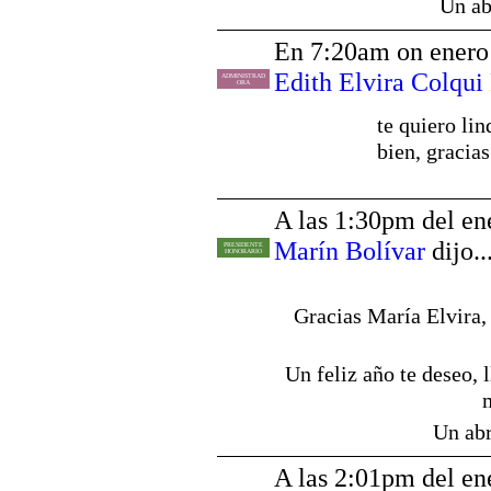
Un ab
En 7:20am on enero
Edith Elvira Colqui
ADMINISTRAD
ORA
te quiero li
bien, gracias
A las 1:30pm del en
Marín Bolívar
dijo..
PRESIDENTE
HONORARIO
Gracias María Elvira,
Un feliz año te deseo, l
Un abr
A las 2:01pm del en