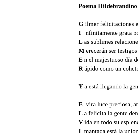
Poema Hildebrandino
G
ilmer felicitaciones 
I
nfinitamente grata p
L
as sublimes relacione
M
erecerán ser testigos
E
n el majestuoso día de
R
ápido como un cohete, 
Y
a está llegando la ge
E
lvira luce preciosa, at
L
a felicita la gente d
V
ida en todo su esplend
I
mantada está la unión