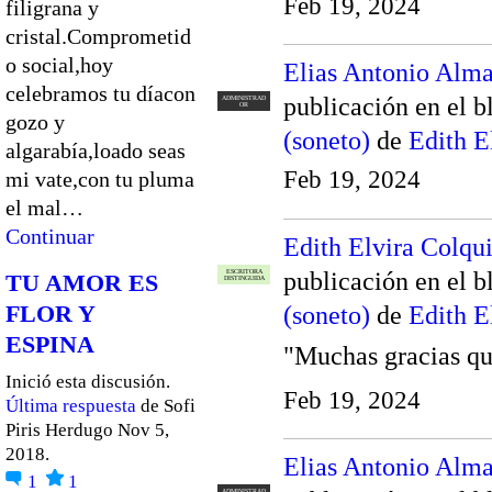
Feb 19, 2024
filigrana y
cristal.Comprometid
o social,hoy
Elias Antonio Alm
celebramos tu díacon
publicación en el 
ADMINISTRAD
OR
gozo y
(soneto)
de
Edith E
algarabía,loado seas
Feb 19, 2024
mi vate,con tu pluma
el mal…
Continuar
Edith Elvira Colqu
publicación en el 
ESCRITORA
TU AMOR ES
DISTINGUIDA
FLOR Y
(soneto)
de
Edith E
ESPINA
"Muchas gracias qu
Inició esta discusión.
Feb 19, 2024
Última respuesta
de Sofi
Piris Herdugo Nov 5,
2018.
Elias Antonio Alm
1
1
ADMINISTRAD