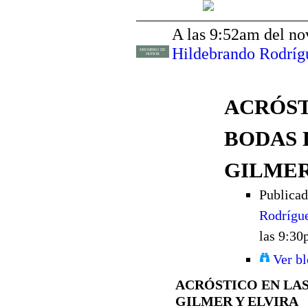
A las 9:52am del no
Hildebrando Rodríg
MIEMBRO DE
HONOR
ACRÓST
BODAS 
GILMER
Publicad
Rodrígu
las 9:3
Ver b
ACRÓSTICO EN LAS
GILMER Y ELVIRA