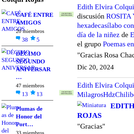
Edith Elvira Colqu
CAFÉ ENTRE
discusión
ROSITA 
ESCRITORA
DISTINGUIDA
AMIGOS
hexadecasílabo con
20 miembros
día de la niñez
de
E
38
5
el grupo
Poemas en
DÉCIMO
"Gracias Rosa Cha
SEGUNDO
Dic 20, 2024
ANIVERSAR
…
Edith Elvira Colqu
47 miembros
13
13
MilagrosHdzChilib
ESCRITORA
DISTINGUIDA
EDITH
Plumas de
ROJAS
Honor del
Port…
"Gracias"
33 miembros