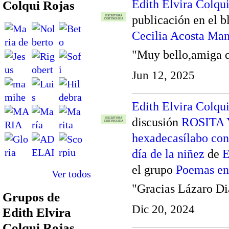
Edith Elvira Colqu
Colqui Rojas
publicación en el 
ESCRITORA
DISTINGUIDA
Cecilia Acosta Ma
"Muy bello,amiga 
Jun 12, 2025
Edith Elvira Colqu
discusión
ROSITA 
ESCRITORA
DISTINGUIDA
hexadecasílabo con
día de la niñez
de
E
el grupo
Poemas en
Ver todos
"Gracias Lázaro Di
Grupos de
Dic 20, 2024
Edith Elvira
Colqui Rojas