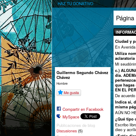
HAZ TU DONATIVO
Página
INFORMAC
Ciudad y p
En Avenida 
Utiliza no
aclaratoria
Mi seudóni
c.) ALGUNA
Guillermo Segundo Chávez
día. ADEMÁ
Chávez
pertenezca
Hombre
que hagas 
EN EL PE
Me gusta
De acuerdo
Indica si, 
misma pág
Compartir en Facebook
AÚN NO H
MySpace
¿Qué tipo d
Escribo libr
Publicaciones de blog
óleo y acríl
(5)
Discusiones
¿Estás dis