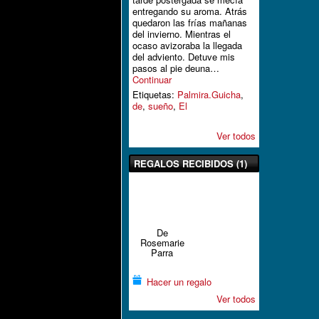
entregando su aroma. Atrás
quedaron las frías mañanas
del invierno. Mientras el
ocaso avizoraba la llegada
del adviento. Detuve mis
pasos al pie deuna…
Continuar
Etiquetas:
Palmira.Guicha
,
de
,
sueño
,
El
Ver todos
REGALOS RECIBIDOS (1)
De
Rosemarie
Parra
Hacer un regalo
Ver todos