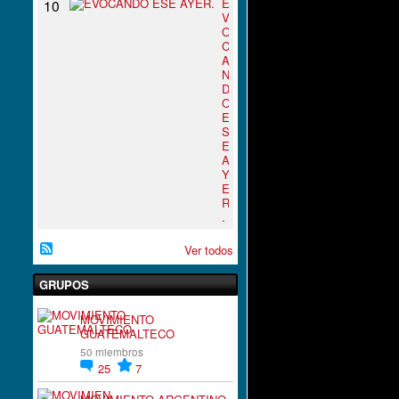
E
10
V
O
C
A
N
D
O
E
S
E
A
Y
E
R
.
Ver todos
GRUPOS
MOVIMIENTO
GUATEMALTECO
50 miembros
25
7