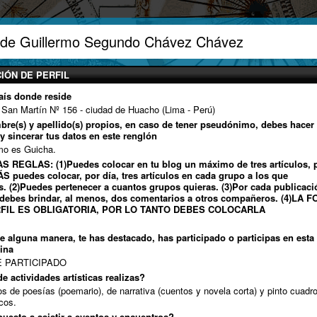
 de Guillermo Segundo Chávez Chávez
IÓN DE PERFIL
aís donde reside
San Martín Nº 156 - ciudad de Huacho (Lima - Perú)
mbre(s) y apellido(s) propios, en caso de tener pseudónimo, debes hacer 
 y sincerar tus datos en este renglón
mo es Guicha.
S REGLAS: (1)Puedes colocar en tu blog un máximo de tres artículos, 
S puedes colocar, por día, tres artículos en cada grupo a los que
s. (2)Puedes pertenecer a cuantos grupos quieras. (3)Por cada publicaci
debes brindar, al menos, dos comentarios a otros compañeros. (4)LA 
RFIL ES OBLIGATORIA, POR LO TANTO DEBES COLOCARLA
de alguna manera, te has destacado, has participado o participas en esta
ina
E PARTICIPADO
e actividades artísticas realizas?
os de poesías (poemario), de narrativa (cuentos y novela corta) y pinto cuadro
icos.
puesto a asistir a eventos y encuentros?