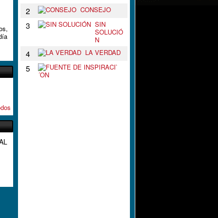
CONSEJO
2
SIN
3
os,
SOLUCIÓ
día
N
LA VERDAD
4
F
5
U
E
N
T
E
odos
D
E
I
N
AL
S
P
I
R
A
C
I
`
´
O