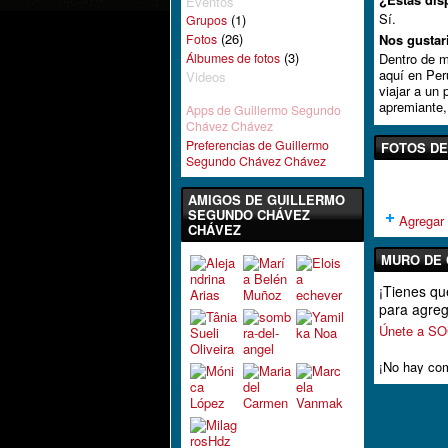
Eventos
Sí.
(1)
Grupos
(26)
Fotos
Nos gustar
(3)
Álbumes de fotos
Dentro de m
aquí en Per
Videos
viajar a un
apremiante,
Apps de Guillermo Segundo
Chávez Chávez
Preferencias de Guillermo
FOTOS DE
Segundo Chávez Chávez
AMIGOS DE GUILLERMO
SEGUNDO CHÁVEZ
Agregar 
CHÁVEZ
MURO DE
¡Tienes 
para agreg
Únete a 
¡No hay com