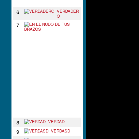
N
VERDADER
6
O
E
7
N
E
L
N
U
D
O
D
E
T
U
S
B
R
A
Z
O
S
VERDAD
8
VERDASD
9