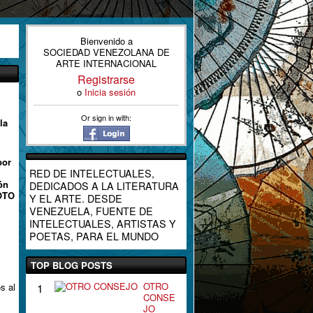
Bienvenido a
SOCIEDAD VENEZOLANA DE
ARTE INTERNACIONAL
Registrarse
o
Inicia sesión
Or sign in with:
la
por
RED DE INTELECTUALES,
ón
DEDICADOS A LA LITERATURA
FOTO
Y EL ARTE. DESDE
VENEZUELA, FUENTE DE
INTELECTUALES, ARTISTAS Y
POETAS, PARA EL MUNDO
TOP BLOG POSTS
OTRO
s al
1
CONSE
JO