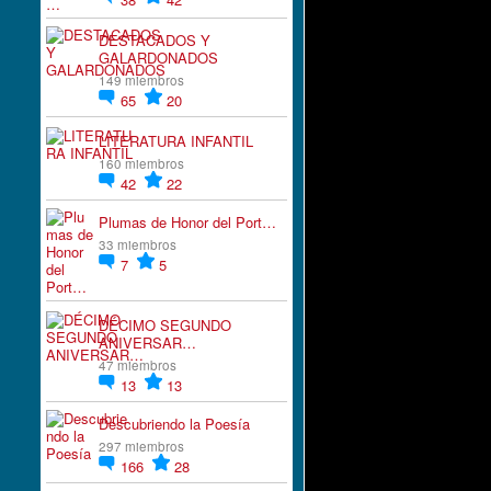
DESTACADOS Y
GALARDONADOS
149 miembros
65
20
LITERATURA INFANTIL
160 miembros
42
22
Plumas de Honor del Port…
33 miembros
7
5
DÉCIMO SEGUNDO
ANIVERSAR…
47 miembros
13
13
Descubriendo la Poesía
297 miembros
166
28