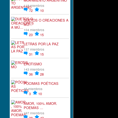
MOVIMIENTO ARGENTINO
119 miembros
72
10
DUETOS O CREACIONES A
MÚ…
104 miembros
23
15
LETRAS POR LA PAZ
137 miembros
31
15
EROTISMO
143 miembros
36
28
PÓCIMAS POÉTICAS
46 miembros
3
10
AMOR, 100% AMOR.
POEMAS …
197 miembros
38
42