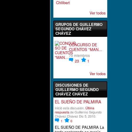
Ver todos
GRUPOS DE GUILLERMO
SEGUNDO CHÁVEZ
CHÁVEZ
CONCURSO DE
CUENTOS "MAN…
70 miembros
23
1
Ver todos
DISCUSIONES DE
GUILLERMO SEGUNDO
CHÁVEZ CHÁVEZ
EL SUEÑO DE PALMIRA
Inició esta discusión.
Última
respuesta
de Guillermo Segundo
Chávez Chávez Dic 5, 2010.
1
0
EL SUEÑO DE PALMIRA La
tarde postergada se mecía