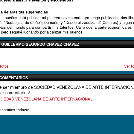
ia dejaras tus sugerencias
is sueños está publicar mi primera novela corta, ya tengo publicados dos libr
ú, "Nostalgias de otoño"(poemario) y "Desde el zaquizamí"(Cuentos) y algún 
 país del mundo para compartir mis talentos. Calro que la parte económica es
 pero seguiré luchando por alcanzar mis sueños.
 GUILLERMO SEGUNDO CHÁVEZ CHÁVEZ
fotos
Ver t
 COMENTARIOS
que ser miembro de SOCIEDAD VENEZOLANA DE ARTE INTERNACION
ar comentarios!
SOCIEDAD VENEZOLANA DE ARTE INTERNACIONAL
entarios todavía!