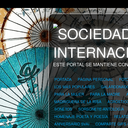
ESTE PORTAL SE MANTIENE CON
PORTADA
PÁGINA PERSONAL
FOT
LOS MÁS POPULARES
GALARDONAD
PARA LA MUJER
PARA LA MADRE
MADRIGUERA DE LA RISA
ACRÓSTIC
SONETOS
SORSONETE-ANTOLOGÍA
HOMENAJE POETA Y POESÍA
RELAT
ANIVERSARIO SVAI
COMPARTE GIFS