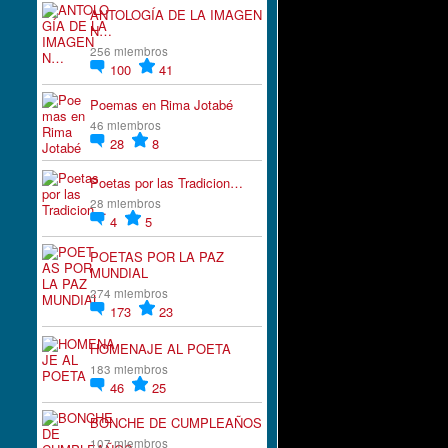
ANTOLOGÍA DE LA IMAGEN
N…
256 miembros
100
41
Poemas en Rima Jotabé
46 miembros
28
8
Poetas por las Tradicion…
28 miembros
4
5
POETAS POR LA PAZ
MUNDIAL
274 miembros
173
23
HOMENAJE AL POETA
183 miembros
46
25
BONCHE DE CUMPLEAÑOS
107 miembros