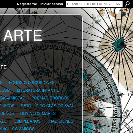
Registrarse
Iniciar sesión
 FE
GS
FOROS O DISCUSIONES
OESÍA
LITERATURA INFANTIL
YSIS-AMISTAD
POEMAS ERÓTICOS
DUETOS
RETO LÍRICO-CLÁSICO SVAI
IDEÑOS
ODA A LOS MARES
ADO
CUMPLEAÑOS
TRADICIONES
VÍNCULOS AMIGOS