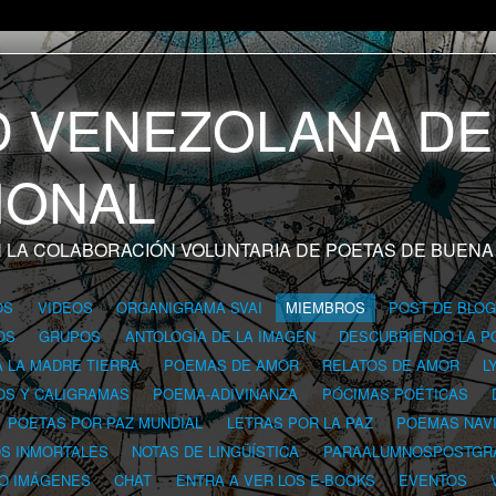
 LA COLABORACIÓN VOLUNTARIA DE POETAS DE BUENA
OS
VIDEOS
ORGANIGRAMA SVAI
MIEMBROS
POST DE BLO
OS
GRUPOS
ANTOLOGÍA DE LA IMAGEN
DESCUBRIENDO LA P
A LA MADRE TIERRA
POEMAS DE AMOR
RELATOS DE AMOR
L
OS Y CALIGRAMAS
POEMA-ADIVINANZA
PÓCIMAS POÉTICAS
POETAS POR PAZ MUNDIAL
LETRAS POR LA PAZ
POEMAS NAV
OS INMORTALES
NOTAS DE LINGÜÍSTICA
PARAALUMNOSPOSTGR
 O IMÁGENES
CHAT
ENTRA A VER LOS E-BOOKS
EVENTOS