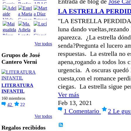
Entrada de blog de
José Can
LA ESTRELLA PERDI
"LA ESTRELLA PERDIDA" La
luna dando vueltas,rezando 
aparezca. ¿La estrella dónd
Ver todos
senda?Pregunta el lucero a
respuestas. La estrella no es
Grupos de José
apena,rogando a todos los c
Cantero Verni
urgencia. A oscuras quedó 
cuesta,con el romance perdi
LITERATURA
ciegas. La estrella sigue p
INFANTIL
Ver más
160 miembros
Feb 13, 2021
42
22
1
Comentario
2
Le gus
Ver todos
Regalos recibidos