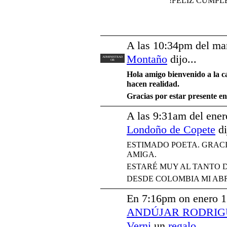
!FELIZ CUMPLEA
A las 10:34pm del ma
Montaño
dijo...
ADMINISTRAD
OR
Hola amigo bienvenido a la ca
hacen realidad.
Gracias por estar presente en 
A las 9:31am del ene
Londoño de Copete
di
ESTIMADO POETA. GRA
AMIGA.
ESTARÉ MUY AL TANTO D
DESDE COLOMBIA MI ABR
En 7:16pm on enero 1
ANDÚJAR RODRIG
Verni
un
regalo
...