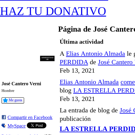
HAZ TU DONATIVO
Página de José Canter
Última actividad
A
Elias Antonio Almada
le 
ADMINISTRAD
ADMINISTRAD
PERDIDA
de
José Cantero 
OR
OR
Feb 13, 2021
Elias Antonio Almada
come
José Cantero Verni
blog
LA ESTRELLA PERD
Hombre
Feb 13, 2021
Me gusta
La entrada de blog de
José 
Compartir en Facebook
publicación
MySpace
LA ESTRELLA PERDI