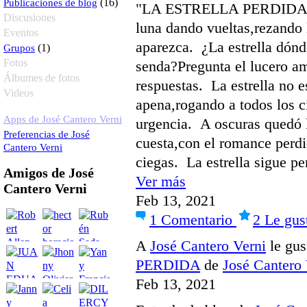
Publicaciones de blog
(16)
"LA ESTRELLA PERDIDA" La
Discusiones
luna dando vueltas,rezando 
Eventos
aparezca. ¿La estrella dónd
Grupos
(1)
Fotos
senda?Pregunta el lucero a
Álbumes de fotos
respuestas. La estrella no es
Videos
apena,rogando a todos los c
Apps de José Cantero Verni
urgencia. A oscuras quedó 
Preferencias de José
cuesta,con el romance perdi
Cantero Verni
ciegas. La estrella sigue p
Amigos de José
Ver más
Cantero Verni
Feb 13, 2021
1
Comentario
2
Le gus
A
José Cantero Verni
le gus
PERDIDA
de
José Cantero 
Feb 13, 2021