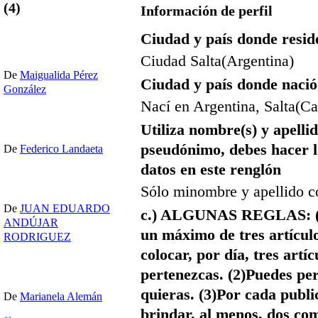
(4)
Información de perfil
Ciudad y país donde resid
Ciudad Salta(Argentina)
De
Maigualida Pérez
Ciudad y país donde nació
González
Nací en Argentina, Salta(Ca
Utiliza nombre(s) y apellid
pseudónimo, debes hacer la
De
Federico Landaeta
datos en este renglón
Sólo minombre y apellido 
De
JUAN EDUARDO
c.) ALGUNAS REGLAS: (1)
ANDÚJAR
un máximo de tres artícu
RODRIGUEZ
colocar, por día, tres artí
pertenezcas. (2)Puedes pe
quieras. (3)Por cada publ
De
Marianela Alemán
brindar, al menos, dos co