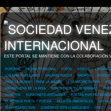
ESTE PORTAL SE MANTIENE CON LA COLABORACIÓN 
PORTADA
PÁGINA PERSONAL
FOTOS
VIDEOS
ORGANIG
LOS MÁS POPULARES
GALARDONADOS
GRUPOS
ANTOLOG
PARA LA MUJER
PARA LA MADRE
A LA MADRE TIERRA
PO
MADRIGUERA DE LA RISA
ACRÓSTICOS Y CALIGRAMAS
POE
SONETOS
SORSONETE-ANTOLOGÍA
POETAS POR PAZ MUNDI
HOMENAJE POETA Y POESÍA
RELATOS INMORTALES
NOTAS 
ANIVERSARIO SVAI
COMPARTE GIFS O IMÁGENES
CHAT
E