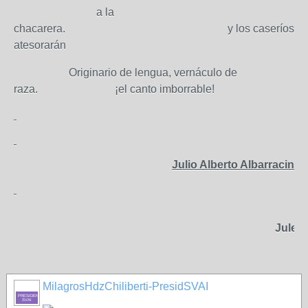
a la
chacarera. y los caseríos
atesorarán
Originario de lengua, vernáculo de
raza. ¡el canto imborrable!
Julio Alberto Albarracin
Juletic
MilagrosHdzChiliberti-PresidSVAI
PRESIDENTE-
SVAI