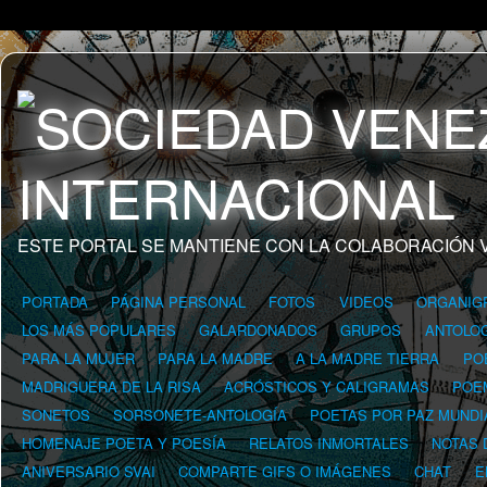
ESTE PORTAL SE MANTIENE CON LA COLABORACIÓN 
PORTADA
PÁGINA PERSONAL
FOTOS
VIDEOS
ORGANIG
LOS MÁS POPULARES
GALARDONADOS
GRUPOS
ANTOLOG
PARA LA MUJER
PARA LA MADRE
A LA MADRE TIERRA
PO
MADRIGUERA DE LA RISA
ACRÓSTICOS Y CALIGRAMAS
POE
SONETOS
SORSONETE-ANTOLOGÍA
POETAS POR PAZ MUNDI
HOMENAJE POETA Y POESÍA
RELATOS INMORTALES
NOTAS 
ANIVERSARIO SVAI
COMPARTE GIFS O IMÁGENES
CHAT
E