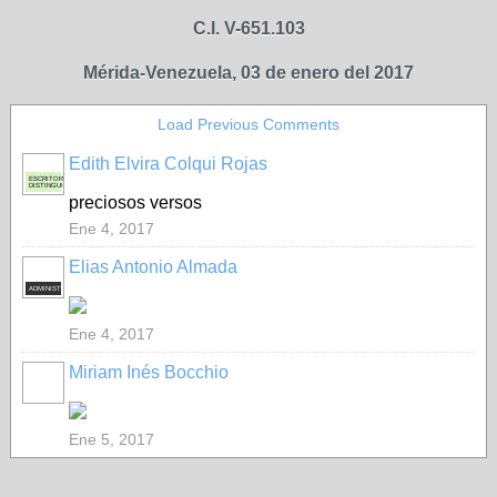
C.I. V-651.103
Mérida-Venezuela, 03 de enero del 2017
Load Previous Comments
Edith Elvira Colqui Rojas
ESCRITORA
DISTINGUIDA
preciosos versos
Ene 4, 2017
Elias Antonio Almada
ADMINISTRADOR
Ene 4, 2017
Miriam Inés Bocchio
Ene 5, 2017