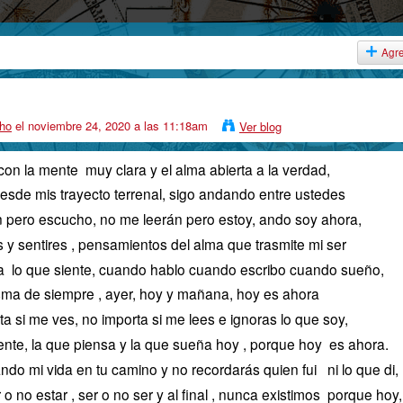
Agr
ho
el noviembre 24, 2020 a las 11:18am
Ver blog
con la mente muy clara y el alma abierta a la verdad,
desde mis trayecto terrenal, sigo andando entre ustedes
n pero escucho, no me leerán pero estoy, ando soy ahora,
ras y sentires , pensamientos del alma que trasmite mi ser
sa lo que siente, cuando hablo cuando escribo cuando sueño,
isma de siempre , ayer, hoy y mañana, hoy es ahora
a si me ves, no importa si me lees e ignoras lo que soy,
siente, la que piensa y la que sueña hoy , porque hoy es ahora.
o mi vida en tu camino y no recordarás quien fui ni lo que di,
ar o no estar , ser o no ser y al final , nunca existimos porque hoy