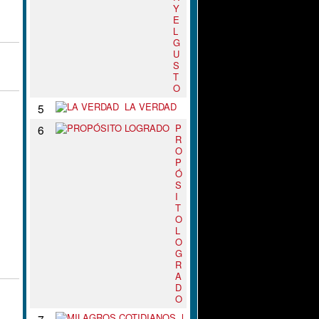
Y
E
L
G
U
S
T
O
LA VERDAD
5
P
6
R
O
P
Ó
S
I
T
O
L
O
G
R
A
D
O
M
7