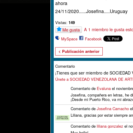
ahora
24/11/2020......Josefina.....Uruguay
Vistas:
149
A 1 miembro le gusta est
Me gusta
MySpace
Facebook
< Publicación anterior
Comentario
¡Tienes que ser miembro de SOCIEDA
Únete a SOCIEDAD VENEZOLANA DE AR
Comentario de
Evaluna
el noviembre
Josefina, compañera en letras, he dis
¡Desde mi Puerto Rico, va mi abra
Comentario de
Josefina Camacho
el
Liliana, gracias por estar siempre a
ESCRITORA
DISTINGUIDA
Comentario de
liliana gonzalez
el no
Muy bello!