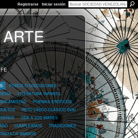
Registrarse
Iniciar sesión
 FE
GS
FOROS O DISCUSIONES
OESÍA
LITERATURA INFANTIL
YSIS-AMISTAD
POEMAS ERÓTICOS
DUETOS
RETO LÍRICO-CLÁSICO SVAI
IDEÑOS
ODA A LOS MARES
ADO
CUMPLEAÑOS
TRADICIONES
VÍNCULOS AMIGOS