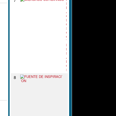
I
L
A
G
R
O
S
C
O
T
I
D
I
A
N
O
S
F
8
U
E
N
T
E
D
E
I
N