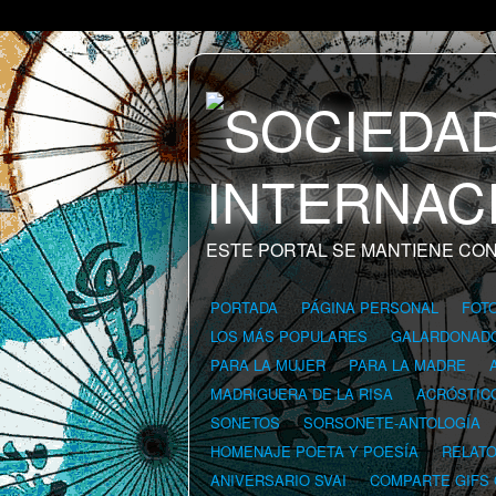
ESTE PORTAL SE MANTIENE CON
PORTADA
PÁGINA PERSONAL
FOT
LOS MÁS POPULARES
GALARDONAD
PARA LA MUJER
PARA LA MADRE
MADRIGUERA DE LA RISA
ACRÓSTIC
SONETOS
SORSONETE-ANTOLOGÍA
HOMENAJE POETA Y POESÍA
RELAT
ANIVERSARIO SVAI
COMPARTE GIFS