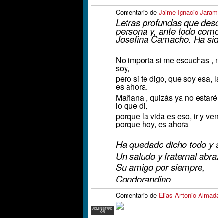
Comentario de
Jaime Ignacio Jarami
Letras profundas que desc
persona y, ante todo como
Josefina Camacho. Ha sido 
No importa si me escuchas , n
soy,
pero si te digo, que soy esa,
es ahora.
Mañana , quizás ya no estaré
lo que di,
porque la vida es eso, ir y veni
porque hoy, es ahora
Ha quedado dicho todo y 
Un saludo y fraternal abr
Su amigo por siempre,
Condorandino
Comentario de
Elias Antonio Almad
ADMINISTRAD
OR