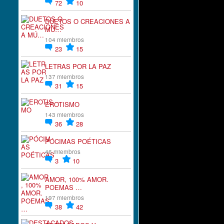
72
10
DUETOS O CREACIONES A
MÚ…
104 miembros
23
15
LETRAS POR LA PAZ
137 miembros
31
15
EROTISMO
143 miembros
36
28
PÓCIMAS POÉTICAS
46 miembros
3
10
AMOR, 100% AMOR.
POEMAS …
197 miembros
38
42