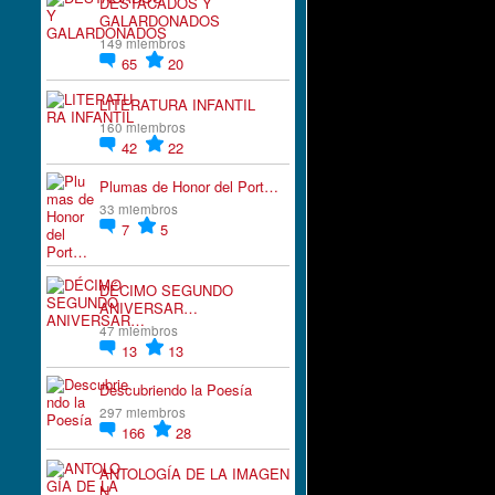
DESTACADOS Y
GALARDONADOS
149 miembros
65
20
LITERATURA INFANTIL
160 miembros
42
22
Plumas de Honor del Port…
33 miembros
7
5
DÉCIMO SEGUNDO
ANIVERSAR…
47 miembros
13
13
Descubriendo la Poesía
297 miembros
166
28
ANTOLOGÍA DE LA IMAGEN
N…