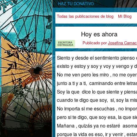
HAZ TU DONATIVO
Todas las publicaciones de blog
Mi Blog
Hoy es ahora
Publicado por
Josefina Camac
ESCRITORA
DISTINGUIDA
Siento y desde el sentimiento pienso 
existo y estoy y soy y voy y vengo y 
No me ven pero les miro , no me oye
junto a ti y a ti, caminando entre let
Soy la que dice lo que siente y pien
cuando te digo que soy, si, soy la m
No importa si me escuchas , no import
pero si te digo, que soy esa, la que 
Mañana , quizás ya no estaré asomand
porque la vida es eso, ir y venir , est