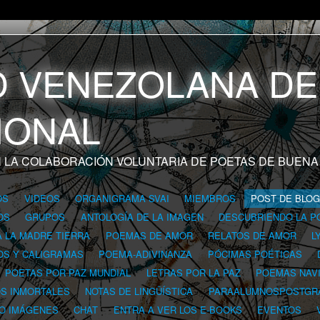
 LA COLABORACIÓN VOLUNTARIA DE POETAS DE BUENA
OS
VIDEOS
ORGANIGRAMA SVAI
MIEMBROS
POST DE BLO
OS
GRUPOS
ANTOLOGÍA DE LA IMAGEN
DESCUBRIENDO LA P
A LA MADRE TIERRA
POEMAS DE AMOR
RELATOS DE AMOR
L
OS Y CALIGRAMAS
POEMA-ADIVINANZA
PÓCIMAS POÉTICAS
POETAS POR PAZ MUNDIAL
LETRAS POR LA PAZ
POEMAS NAV
OS INMORTALES
NOTAS DE LINGÜÍSTICA
PARAALUMNOSPOSTGR
 O IMÁGENES
CHAT
ENTRA A VER LOS E-BOOKS
EVENTOS