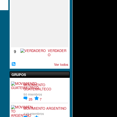
S
P
I
R
A
C
I
`
´
O
N
VERDADER
9
O
Ver todos
GRUPOS
MOVIMIENTO
GUATEMALTECO
50 miembros
25
7
MOVIMIENTO ARGENTINO
119 miembros