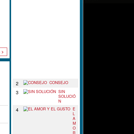
L
N
U
D
O
D
E
T
U
S
B
n >
R
A
Z
O
S
CONSEJO
2
SIN
3
SOLUCIÓ
N
E
4
L
A
M
O
R