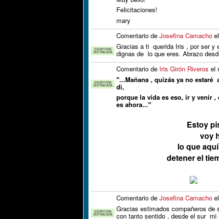
Felicitaciones!
mary
Comentario de
Josefina Camacho
el
Gracias a ti querida Iris , por ser 
ESCRITORA
dignas de lo que eres. Abrazo desde
DISTINGUIDA
Comentario de
Iris Girón Riveros
el 
"...Mañana , quizás ya no estaré
ESCRITORA
di,
DISTINGUIDA
porque la vida es eso, ir y venir ,
es ahora..."
Estoy pi
voy h
lo que aquí
detener el tie
Comentario de
Josefina Camacho
el
Gracias estimados compañeros de se
ESCRITORA
con tanto sentido , desde el sur mi
DISTINGUIDA