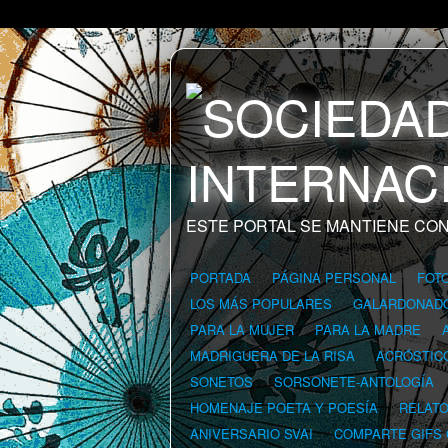
ESTE PORTAL SE MANTIENE CON
PORTADA
PÁGINA PERSONAL
FOT
LOS MÁS POPULARES
GALARDONAD
PARA LA MUJER
PARA LA MADRE
MADRIGUERA DE LA RISA
ACRÓSTIC
SONETOS
SORSONETE-ANTOLOGÍA
HOMENAJE POETA Y POESÍA
RELAT
ANIVERSARIO SVAI
COMPARTE GIFS