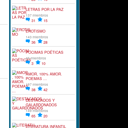
LETRAS POR LA PAZ
137 miembros
31
15
EROTISMO
143 miembros
36
28
PÓCIMAS POÉTICAS
46 miembros
3
10
AMOR, 100% AMOR.
POEMAS …
197 miembros
38
42
DESTACADOS Y
GALARDONADOS
149 miembros
65
20
LITERATURA INFANTIL