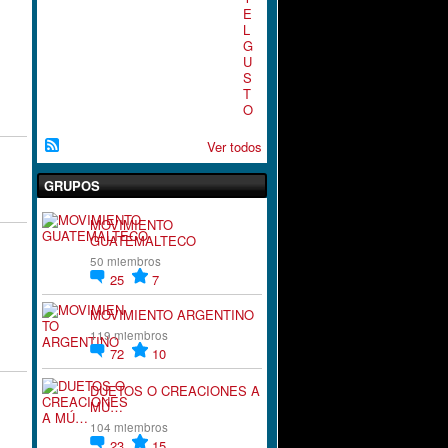
E
L
G
U
S
T
O
Ver todos
GRUPOS
MOVIMIENTO
GUATEMALTECO
50 miembros
25
7
MOVIMIENTO ARGENTINO
119 miembros
72
10
DUETOS O CREACIONES A
MÚ…
104 miembros
23
15