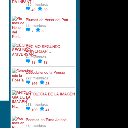
160 miembros
42
22
Plumas de Honor del Port…
33 miembros
7
5
DÉCIMO SEGUNDO
ANIVERSAR…
47 miembros
13
13
Descubriendo la Poesía
297 miembros
166
28
ANTOLOGÍA DE LA IMAGEN
N…
256 miembros
100
41
Poemas en Rima Jotabé
46 miembros