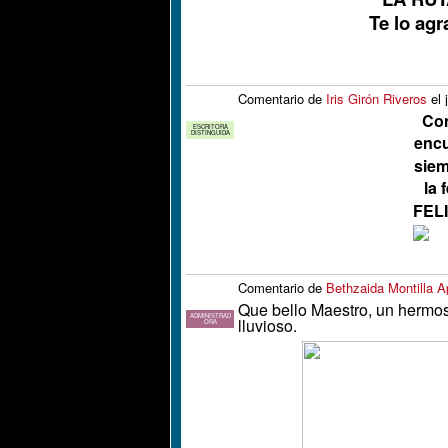
Te lo ag
Comentario de
Iris Girón Riveros
el 
Con
ESCRITORA
DISTINGUIDA
encu
siem
la 
FELI
Comentario de
Bethzaida Montilla A
Que bello Maestro, un hermo
ADMINISTRAD
lluvioso.
ORA