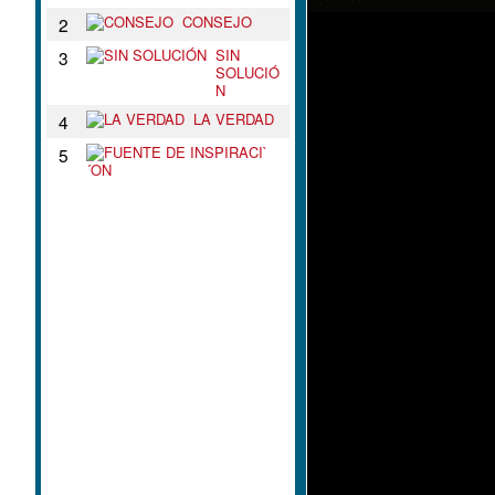
CONSEJO
2
SIN
3
SOLUCIÓ
N
LA VERDAD
4
F
5
U
E
N
T
E
D
E
I
N
S
P
I
R
A
C
I
`
´
O