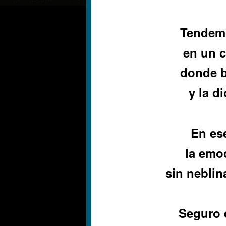
Tendemo
en un c
donde br
y la d
En es
la emoc
sin neblin
Seguro e