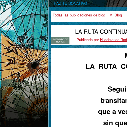
HAZ TU DONATIVO
Todas las publicaciones de blog
Mi Blog
LA RUTA CONTINUA
Publicado por
Hildebrando Rod
MIEMBRO DE
HONOR
LA RUTA C
Segui
transita
que a ve
sin que