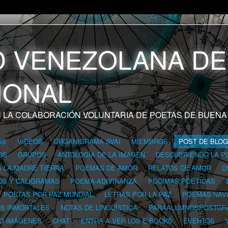
 LA COLABORACIÓN VOLUNTARIA DE POETAS DE BUENA
OS
VIDEOS
ORGANIGRAMA SVAI
MIEMBROS
POST DE BLO
OS
GRUPOS
ANTOLOGÍA DE LA IMAGEN
DESCUBRIENDO LA P
A LA MADRE TIERRA
POEMAS DE AMOR
RELATOS DE AMOR
L
OS Y CALIGRAMAS
POEMA-ADIVINANZA
PÓCIMAS POÉTICAS
POETAS POR PAZ MUNDIAL
LETRAS POR LA PAZ
POEMAS NAV
OS INMORTALES
NOTAS DE LINGÜÍSTICA
PARAALUMNOSPOSTGR
 O IMÁGENES
CHAT
ENTRA A VER LOS E-BOOKS
EVENTOS