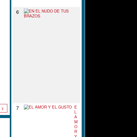
N
E
6
N
E
L
N
U
D
O
D
E
T
U
S
B
R
A
Z
O
S
E
7
n >
L
A
M
O
R
Y