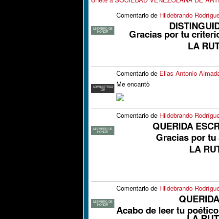
Comentario de
Hildebrando Rodrígu
DISTINGUI
MIEMBRO DE
Gracias por tu crite
HONOR
LA RUT
Comentario de
Elias Antonio Almad
Me encantò
ADMINISTRAD
OR
Comentario de
Hildebrando Rodrígu
QUERIDA ESCR
MIEMBRO DE
HONOR
Gracias por tu
LA RU
Comentario de
Hildebrando Rodrígu
QUERIDA
MIEMBRO DE
HONOR
Acabo de leer tu poétic
LA RUT