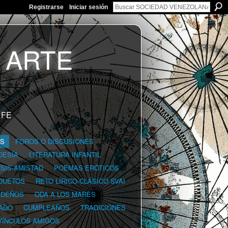
Registrarse
Iniciar sesión
 FE
GS
FOROS O DISCUSIONES
OESÍA
LITERATURA INFANTIL
YSIS-AMISTAD
POEMAS ERÓTICOS
DUETOS
RETO LÍRICO-CLÁSICO SVAI
IDEÑOS
ODA A LOS MARES
ADO
CUMPLEAÑOS
TRADICIONES
VÍNCULOS AMIGOS