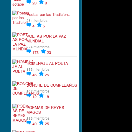
28
8
Poetas por las Tradicion…
28 miembros
4
5
POETAS POR LA PAZ
MUNDIAL
274 miembros
173
23
HOMENAJE AL POETA
183 miembros
46
25
BONCHE DE CUMPLEAÑOS
107 miembros
12
18
POEMAS DE REYES
MAGOS
193 miembros
49
25