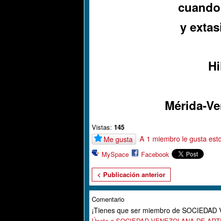
cuando 
y extas
Hi
Mérida-Ve
Vistas:
145
A 1 miembro le gusta est
Me gusta
MySpace
Facebook
< Publicación anterior
Comentario
¡Tienes que ser miembro de SOCIEDA
Únete a SOCIEDAD VENEZOLANA DE AR