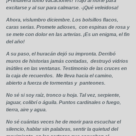
¡Primavera tomó vacaciones! Trajo al norte para
excitarse y al sur para calmarse. -¡Qué veleidosa!
Ahora, vislumbro diciembre. Los bolsillos flacos,
caras serias. Promete adioses, con espinas de rosa y
se mete con dolor en las arterias. ¡Es un enigma, el fin
del año!
A su paso, el huracán dejó su impronta. Derribó
muros de historias jamás contadas, destruyó vidrios
inútiles en las ventanas. Testimonio de las cruces en
la caja de recuerdos. Me lleva hacia el camino,
abierto a fuerza de tormentas y panteones.
No sé si soy raíz, tronco u hoja. Tal vez, serpiente,
jaguar, colibrí o águila. Puntos cardinales o fuego,
tierra, aire y agua.
No sé cuántas veces he de morir para escuchar el
silencio, hablar sin palabras, sentir la quietud del