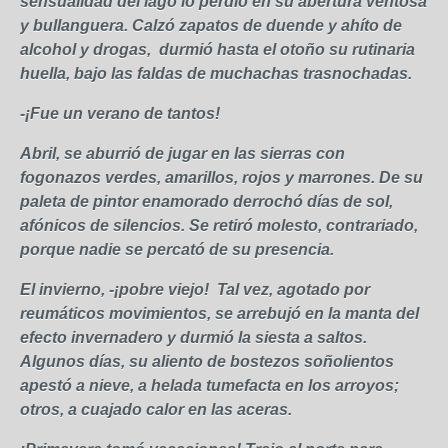
sensualidad del lago lo perdió en su abertura ventosa
y bullanguera. Calzó zapatos de duende y ahíto de
alcohol y drogas, durmió hasta el otoño su rutinaria
huella, bajo las faldas de muchachas trasnochadas.
-¡Fue un verano de tantos!
Abril, se aburrió de jugar en las sierras con
fogonazos verdes, amarillos, rojos y marrones. De su
paleta de pintor enamorado derrochó días de sol,
afónicos de silencios. Se retiró molesto, contrariado,
porque nadie se percató de su presencia.
El invierno, -¡pobre viejo! Tal vez, agotado por
reumáticos movimientos, se arrebujó en la manta del
efecto invernadero y durmió la siesta a saltos.
Algunos días, su aliento de bostezos soñolientos
apestó a nieve, a helada tumefacta en los arroyos;
otros, a cuajado calor en las aceras.