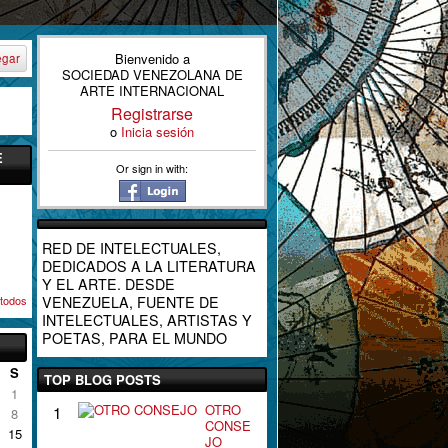
Bienvenido a
egar
SOCIEDAD VENEZOLANA DE
ARTE INTERNACIONAL
Registrarse
o
Inicia sesión
E
Or sign in with:
RED DE INTELECTUALES,
DEDICADOS A LA LITERATURA
Y EL ARTE. DESDE
 todos
VENEZUELA, FUENTE DE
INTELECTUALES, ARTISTAS Y
POETAS, PARA EL MUNDO
S
TOP BLOG POSTS
1
OTRO
1
8
CONSE
15
JO