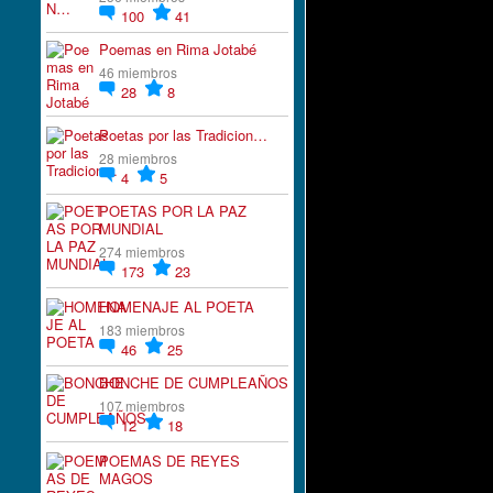
100
41
Poemas en Rima Jotabé
46 miembros
28
8
Poetas por las Tradicion…
28 miembros
4
5
POETAS POR LA PAZ
MUNDIAL
274 miembros
173
23
HOMENAJE AL POETA
183 miembros
46
25
BONCHE DE CUMPLEAÑOS
107 miembros
12
18
POEMAS DE REYES
MAGOS