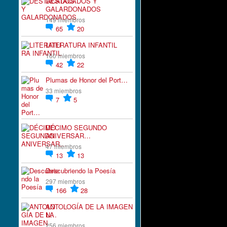
DESTACADOS Y
GALARDONADOS
149 miembros
65
20
LITERATURA INFANTIL
160 miembros
42
22
Plumas de Honor del Port…
33 miembros
7
5
DÉCIMO SEGUNDO
ANIVERSAR…
47 miembros
13
13
Descubriendo la Poesía
297 miembros
166
28
ANTOLOGÍA DE LA IMAGEN
N…
256 miembros