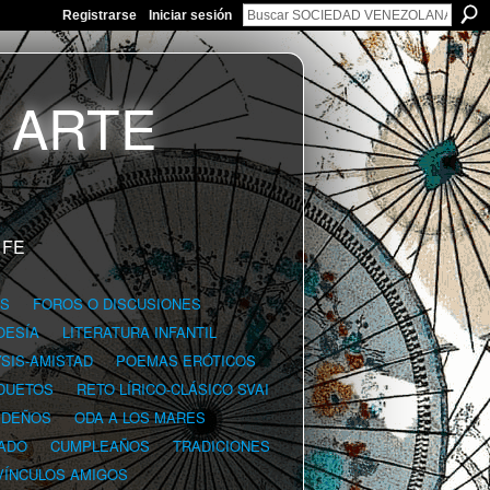
Registrarse
Iniciar sesión
 FE
GS
FOROS O DISCUSIONES
OESÍA
LITERATURA INFANTIL
YSIS-AMISTAD
POEMAS ERÓTICOS
DUETOS
RETO LÍRICO-CLÁSICO SVAI
IDEÑOS
ODA A LOS MARES
ADO
CUMPLEAÑOS
TRADICIONES
VÍNCULOS AMIGOS