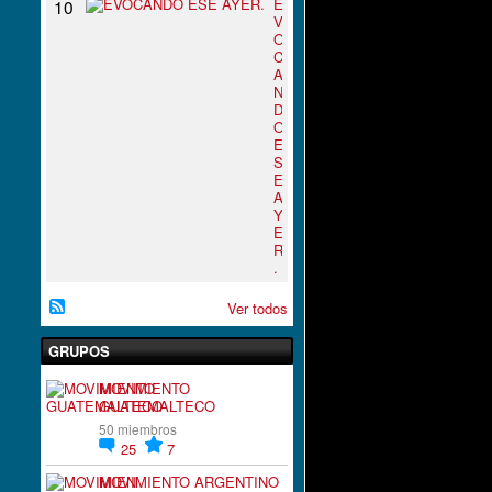
E
10
V
O
C
A
N
D
O
E
S
E
A
Y
E
R
.
Ver todos
GRUPOS
MOVIMIENTO
GUATEMALTECO
50 miembros
25
7
MOVIMIENTO ARGENTINO