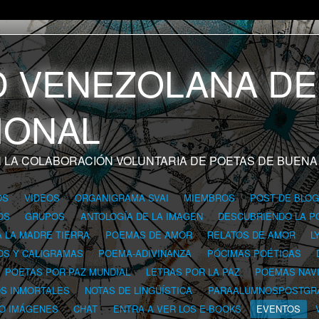
 LA COLABORACIÓN VOLUNTARIA DE POETAS DE BUENA
OS
VIDEOS
ORGANIGRAMA SVAI
MIEMBROS
POST DE BLO
OS
GRUPOS
ANTOLOGÍA DE LA IMAGEN
DESCUBRIENDO LA P
A LA MADRE TIERRA
POEMAS DE AMOR
RELATOS DE AMOR
L
OS Y CALIGRAMAS
POEMA-ADIVINANZA
PÓCIMAS POÉTICAS
POETAS POR PAZ MUNDIAL
LETRAS POR LA PAZ
POEMAS NAV
OS INMORTALES
NOTAS DE LINGÜÍSTICA
PARAALUMNOSPOSTGR
 O IMÁGENES
CHAT
ENTRA A VER LOS E-BOOKS
EVENTOS