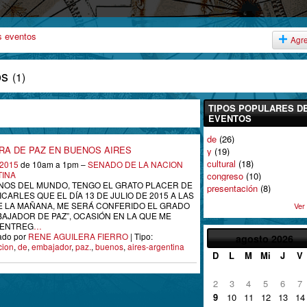
s eventos
Agr
os
(1)
TIPOS POPULARES D
EVENTOS
de
(26)
RA DE PAZ EN BUENOS AIRES
y
(19)
cultural
(18)
, 2015
de 10am a 1pm –
SENADO DE LA NACION
INA
congreso
(10)
OS DEL MUNDO, TENGO EL GRATO PLACER DE
presentación
(8)
CARLES QUE EL DÍA 13 DE JULIO DE 2015 A LAS
DE LA MAÑANA, ME SERÁ CONFERIDO EL GRADO
Ver
BAJADOR DE PAZ”, OCASIÓN EN LA QUE ME
 ENTREG
…
ado por
RENE AGUILERA FIERRO
| Tipo:
agosto
2026
cion
,
de
,
embajador
,
paz.
,
buenos
,
aires-argentina
D
L
M
Mi
J
V
2
3
4
5
6
7
9
10
11
12
13
14