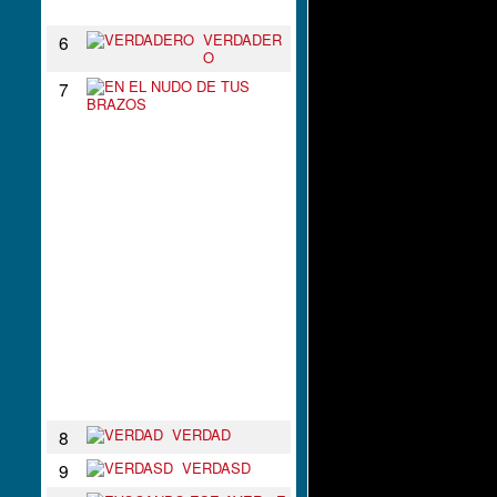
N
VERDADER
6
O
E
7
N
E
L
N
U
D
O
D
E
T
U
S
B
R
A
Z
O
S
VERDAD
8
VERDASD
9