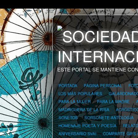
ESTE PORTAL SE MANTIENE CON
PORTADA
PÁGINA PERSONAL
FOT
LOS MÁS POPULARES
GALARDONAD
PARA LA MUJER
PARA LA MADRE
MADRIGUERA DE LA RISA
ACRÓSTIC
SONETOS
SORSONETE-ANTOLOGÍA
HOMENAJE POETA Y POESÍA
RELAT
ANIVERSARIO SVAI
COMPARTE GIFS