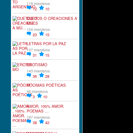
119 miembros
72
10
DUETOS O CREACIONES A
MÚ…
104 miembros
23
15
LETRAS POR LA PAZ
137 miembros
31
15
EROTISMO
143 miembros
36
28
PÓCIMAS POÉTICAS
46 miembros
3
10
AMOR, 100% AMOR.
POEMAS …
197 miembros
38
42