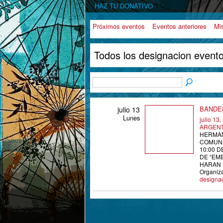
HAZ TU DONATIVO
Próximos eventos
Eventos anteriores
Mi
Todos los designacion event
BANDE
julio 13
Lunes
julio 13
ARGENT
HERMAN
COMUNI
10:00 
DE “EM
HARAN
Organiz
designa