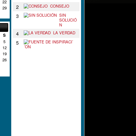
22
CONSEJO
2
29
SIN
3
SOLUCIÓ
N
LA VERDAD
4
S
5
F
5
U
12
E
19
N
26
T
E
D
E
I
N
S
P
I
R
A
C
I
`
´
O