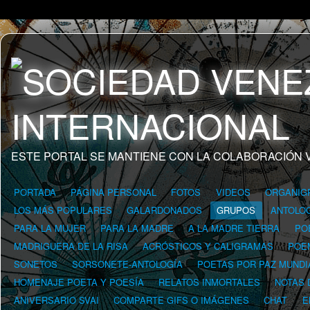
ESTE PORTAL SE MANTIENE CON LA COLABORACIÓN 
PORTADA
PÁGINA PERSONAL
FOTOS
VIDEOS
ORGANIG
LOS MÁS POPULARES
GALARDONADOS
GRUPOS
ANTOLOG
PARA LA MUJER
PARA LA MADRE
A LA MADRE TIERRA
PO
MADRIGUERA DE LA RISA
ACRÓSTICOS Y CALIGRAMAS
POE
SONETOS
SORSONETE-ANTOLOGÍA
POETAS POR PAZ MUNDI
HOMENAJE POETA Y POESÍA
RELATOS INMORTALES
NOTAS 
ANIVERSARIO SVAI
COMPARTE GIFS O IMÁGENES
CHAT
E