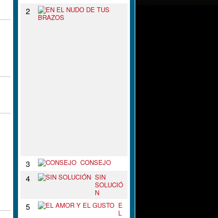
E
2
N
E
L
N
U
D
O
D
E
T
U
S
B
R
A
Z
O
S
CONSEJO
3
SIN
4
SOLUCIÓ
N
E
5
L