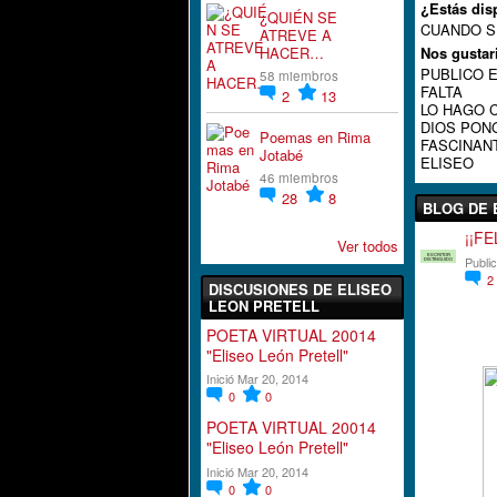
¿Estás dis
¿QUIÉN SE
CUANDO S
ATREVE A
HACER…
Nos gustar
PUBLICO 
58 miembros
FALTA
2
13
LO HAGO 
DIOS PON
Poemas en Rima
FASCINAN
Jotabé
ELISEO
46 miembros
28
8
BLOG DE 
¡¡FE
Ver todos
ESCRITOR
Publi
DISTINGUIDO
2
DISCUSIONES DE ELISEO
LEON PRETELL
POETA VIRTUAL 20014
"Eliseo León Pretell"
Inició Mar 20, 2014
0
0
POETA VIRTUAL 20014
"Eliseo León Pretell"
Inició Mar 20, 2014
0
0