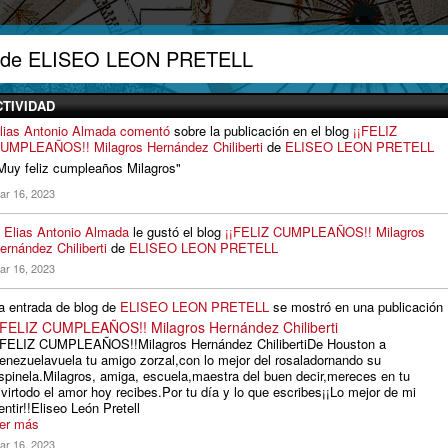
 de ELISEO LEON PRETELL
CTIVIDAD
lias Antonio Almada
comentó
sobre la publicación en el blog
¡¡FELIZ
UMPLEAÑOS!! Milagros Hernández Chiliberti
de
ELISEO LEON PRETELL
Muy feliz cumpleaños Milagros"
ar 16, 2023
A
Elias Antonio Almada
le gustó el blog
¡¡FELIZ CUMPLEAÑOS!! Milagros
ernández Chiliberti
de
ELISEO LEON PRETELL
ar 16, 2023
a entrada de blog de
ELISEO LEON PRETELL
se mostró en una publicación
¡FELIZ CUMPLEAÑOS!! Milagros Hernández Chiliberti
¡FELIZ CUMPLEAÑOS!!Milagros Hernández ChilibertiDe Houston a
enezuelavuela tu amigo zorzal,con lo mejor del rosaladornando su
spinela.Milagros, amiga, escuela,maestra del buen decir,mereces en tu
ivirtodo el amor hoy recibes.Por tu día y lo que escribes¡¡Lo mejor de mi
entir!!Eliseo León Pretell
er más
ar 16, 2023