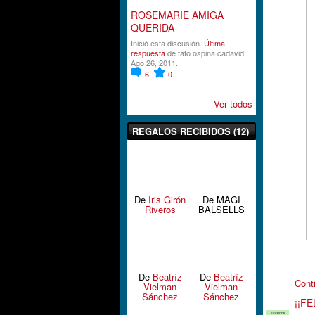
ROSEMARIE AMIGA
QUERIDA
Inició esta discusión.
Última
respuesta
de tato ospina cadavid
Ago 26, 2011.
6
0
Ver todos
REGALOS RECIBIDOS (12)
De
Iris Girón
De MAGI
Riveros
BALSELLS
De
Beatríz
De
Beatríz
Cont
Vielman
Vielman
Sánchez
Sánchez
¡¡FE
ESCRITOR