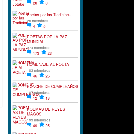
28
8
Poetas por las Tradicion…
28 miembros
4
5
POETAS POR LA PAZ
MUNDIAL
274 miembros
173
23
HOMENAJE AL POETA
183 miembros
46
25
BONCHE DE CUMPLEAÑOS
107 miembros
12
18
POEMAS DE REYES
MAGOS
193 miembros
49
25