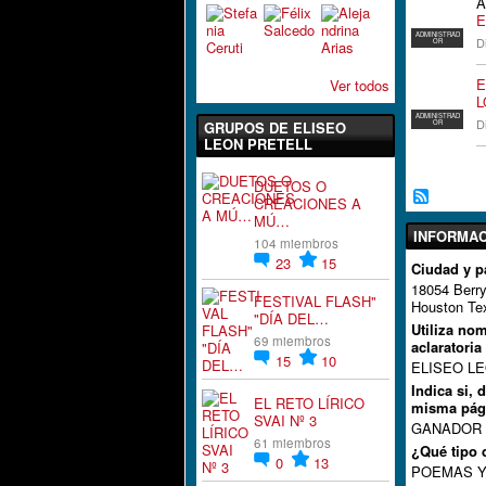
E
ADMINISTRAD
D
OR
E
Ver todos
L
ADMINISTRAD
D
GRUPOS DE ELISEO
OR
LEON PRETELL
DUETOS O
CREACIONES A
MÚ…
INFORMAC
104 miembros
23
15
Ciudad y p
18054 Berry
FESTIVAL FLASH"
Houston Te
"DÍA DEL…
Utiliza no
69 miembros
aclaratoria
15
10
ELISEO L
Indica si, 
EL RETO LÍRICO
misma pág
SVAI Nº 3
GANADOR 
61 miembros
¿Qué tipo d
0
13
POEMAS Y