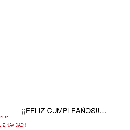
¡¡FELIZ CUMPLEAÑOS!!…
inuar
LIZ NAVIDAD!!