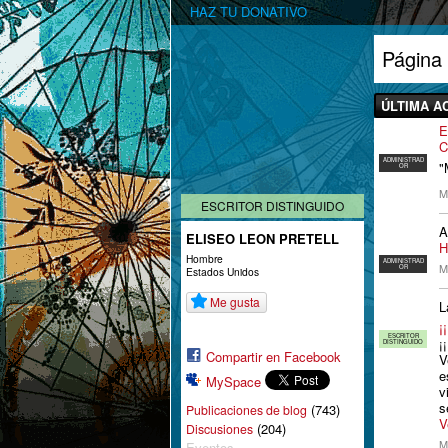
HAZ TU DONATIVO
Página
ÚLTIMA A
E
C
ADMINISTRAD
"
OR
M
ESCRITOR DISTINGUIDO
ELISEO LEON PRETELL
H
Hombre
ADMINISTRAD
M
OR
Estados Unidos
Me gusta
L
¡
ESCRITOR
¡
DISTINGUIDO
Compartir en Facebook
V
e
MySpace
v
s
(743)
Publicaciones de blog
V
(204)
Discusiones
M
Eventos