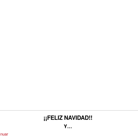
¡¡FELIZ NAVIDAD!!
Y…
inuar