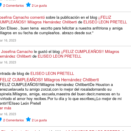
2
Comentarios
2
Le gusta
osefina Camacho
comentó
sobre la publicación en el blog
¡¡FELIZ
UMPLEAÑOS!! Milagros Hernández Chiliberti
de
ELISEO LEON PRETELL
Don Eliseo , buen tema escrito para felicitar a nuestra anfitriona y amiga
ilagros en su fecha de cumpleaños. abrazo desde sur."
ar 16, 2023
A
Josefina Camacho
le gustó el blog
¡¡FELIZ CUMPLEAÑOS!! Milagros
ernández Chiliberti
de
ELISEO LEON PRETELL
ar 16, 2023
ntrada de blog de
ELISEO LEON PRETELL
¡FELIZ CUMPLEAÑOS!! Milagros Hernández Chiliberti
¡FELIZ CUMPLEAÑOS!!Milagros Hernández ChilibertiDe Houston a
enezuelavuela tu amigo zorzal,con lo mejor del rosaladornando su
spinela.Milagros, amiga, escuela,maestra del buen decir,mereces en tu
ivirtodo el amor hoy recibes.Por tu día y lo que escribes¡¡Lo mejor de mi
entir!!Eliseo León Pretell
er más
ar 16, 2023
2
Comentarios
2
Le gusta