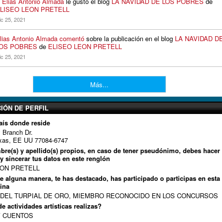
A
Elias Antonio Almada
le gustó el blog
LA NAVIDAD DE LOS POBRES
de
LISEO LEON PRETELL
ic 25, 2021
lias Antonio Almada
comentó
sobre la publicación en el blog
LA NAVIDAD D
OS POBRES
de
ELISEO LEON PRETELL
ic 25, 2021
Más...
IÓN DE PERFIL
aís donde reside
 Branch Dr.
xas, EE UU 77084-6747
mbre(s) y apellido(s) propios, en caso de tener pseudónimo, debes hacer 
 y sincerar tus datos en este renglón
EON PRETELL
de alguna manera, te has destacado, has participado o participas en esta
ina
DEL TURPIAL DE ORO, MIEMBRO RECONOCIDO EN LOS CONCURSOS
e actividades artísticas realizas?
 CUENTOS