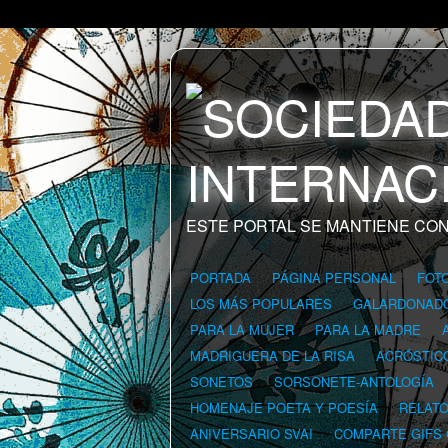
ESTE PORTAL SE MANTIENE CON
PORTADA
PÁGINA PERSONAL
FOT
LOS MÁS POPULARES
GALARDONAD
PARA LA MUJER
PARA LA MADRE
MADRIGUERA DE LA RISA
ACRÓSTIC
SONETOS
SORSONETE-ANTOLOGÍA
HOMENAJE POETA Y POESÍA
RELAT
ANIVERSARIO SVAI
COMPARTE GIFS