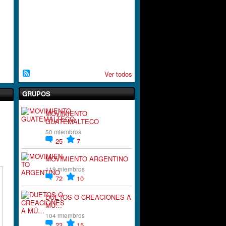
A
C
I
`
´
O
N
Ver todos
GRUPOS
MOVIMIENTO
GUATEMALTECO
50 miembros
25
7
MOVIMIENTO ARGENTINO
119 miembros
72
10
DUETOS O CREACIONES A
MÚ…
104 miembros
23
15