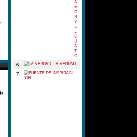
A
M
O
R
Y
E
E
L
G
U
S
T
O
LA VERDAD
6
F
7
U
E
N
T
la
E
D
E
I
N
S
P
I
R