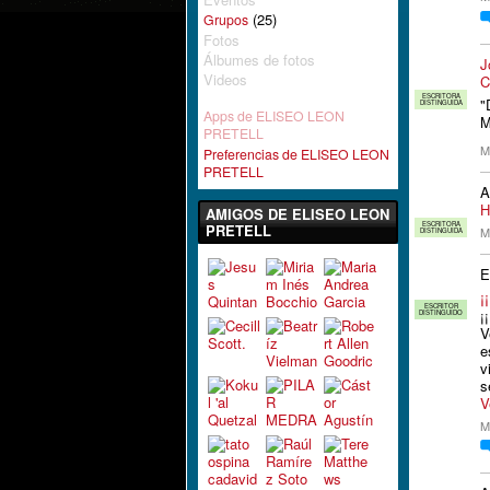
(25)
Grupos
Fotos
Álbumes de fotos
J
Videos
C
ESCRITORA
"
DISTINGUIDA
Apps de ELISEO LEON
M
PRETELL
M
Preferencias de ELISEO LEON
PRETELL
H
AMIGOS DE ELISEO LEON
ESCRITORA
PRETELL
M
DISTINGUIDA
E
¡
ESCRITOR
¡
DISTINGUIDO
V
e
v
s
V
M