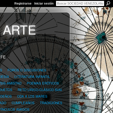
Registrarse
Iniciar sesión
 FE
GS
FOROS O DISCUSIONES
OESÍA
LITERATURA INFANTIL
YSIS-AMISTAD
POEMAS ERÓTICOS
DUETOS
RETO LÍRICO-CLÁSICO SVAI
IDEÑOS
ODA A LOS MARES
ADO
CUMPLEAÑOS
TRADICIONES
VÍNCULOS AMIGOS