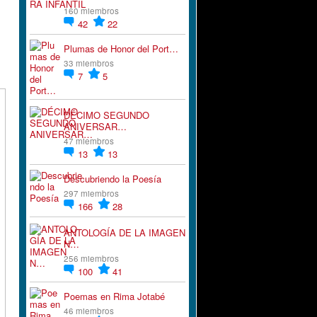
160 miembros
42
22
Plumas de Honor del Port…
33 miembros
7
5
DÉCIMO SEGUNDO
ANIVERSAR…
47 miembros
13
13
Descubriendo la Poesía
297 miembros
166
28
ANTOLOGÍA DE LA IMAGEN
N…
256 miembros
100
41
Poemas en Rima Jotabé
46 miembros