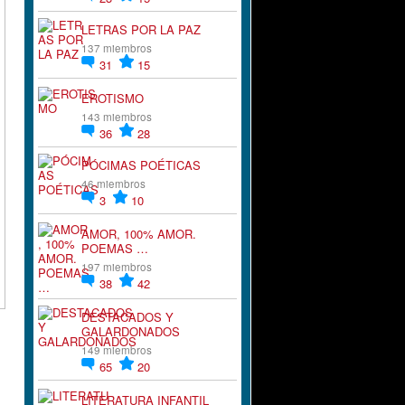
LETRAS POR LA PAZ
137 miembros
31
15
EROTISMO
143 miembros
36
28
PÓCIMAS POÉTICAS
46 miembros
3
10
AMOR, 100% AMOR.
POEMAS …
197 miembros
38
42
DESTACADOS Y
GALARDONADOS
149 miembros
65
20
LITERATURA INFANTIL