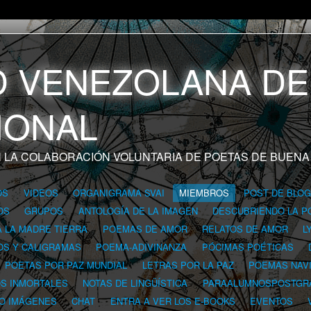
 LA COLABORACIÓN VOLUNTARIA DE POETAS DE BUENA
OS
VIDEOS
ORGANIGRAMA SVAI
MIEMBROS
POST DE BLO
OS
GRUPOS
ANTOLOGÍA DE LA IMAGEN
DESCUBRIENDO LA P
A LA MADRE TIERRA
POEMAS DE AMOR
RELATOS DE AMOR
L
OS Y CALIGRAMAS
POEMA-ADIVINANZA
PÓCIMAS POÉTICAS
POETAS POR PAZ MUNDIAL
LETRAS POR LA PAZ
POEMAS NAV
OS INMORTALES
NOTAS DE LINGÜÍSTICA
PARAALUMNOSPOSTGR
 O IMÁGENES
CHAT
ENTRA A VER LOS E-BOOKS
EVENTOS