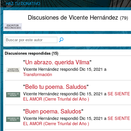
HAZ TU DONATIVO
Discusiones de Vicente Hernández
(79)
ESCRITOR
RECONOCIDO
Discusiones respondidas (15)
"
Un abrazo. querida Vilma
"
Vicente Hernández respondió Dic 15, 2021 a
ESCRITORA
RECONOCIDA
Transformación
"
Bello tu poema. Saludos
"
Vicente Hernández respondió Dic 15, 2021 a
SE SIENTE
MIEMBRO DE
HONOR
EL AMOR (Cierre Triunfal del Año )
"
Buen poema. Saludos
"
Vicente Hernández respondió Dic 15, 2021 a
SE SIENTE
MIEMBRO DE
HONOR
EL AMOR (Cierre Triunfal del Año )