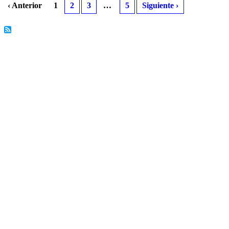
‹ Anterior
1
2
3
…
5
Siguiente ›