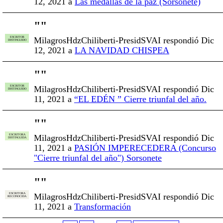
12, 2021 a
Las medallas de la paz (Sorsonete)
"
"
MilagrosHdzChiliberti-PresidSVAI respondió Dic
ESCRITOR
DISTINGUIDO
12, 2021 a
LA NAVIDAD CHISPEA
"
"
MilagrosHdzChiliberti-PresidSVAI respondió Dic
ESCRITOR
DISTINGUIDO
11, 2021 a
“EL EDÉN ” Cierre triunfal del año.
"
"
MilagrosHdzChiliberti-PresidSVAI respondió Dic
ESCRITORA
DISTINGUIDA
11, 2021 a
PASIÓN IMPERECEDERA (Concurso
"Cierre triunfal del año") Sorsonete
"
"
MilagrosHdzChiliberti-PresidSVAI respondió Dic
ESCRITORA
RECONOCIDA
11, 2021 a
Transformación