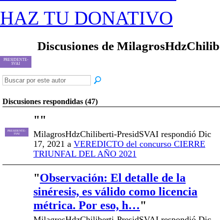
HAZ TU DONATIVO
Discusiones de MilagrosHdzChili
PRESIDENTE-
SVAI
Discusiones respondidas (47)
"
"
MilagrosHdzChiliberti-PresidSVAI respondió Dic
PRESIDENTE-
SVAI
17, 2021 a
VEREDICTO del concurso CIERRE
TRIUNFAL DEL AÑO 2021
"
Observación: El detalle de la
sinéresis, es válido como licencia
métrica. Por eso, h…
"
MilagrosHdzChiliberti-PresidSVAI respondió Dic