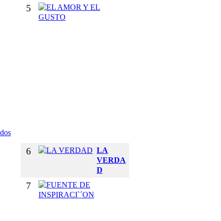
5
E
L
A
M
O
R
Y
E
L
G
U
S
T
odos
O
6
LA
VERDA
D
7
F
U
E
N