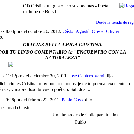
Olá Cristina un gusto leer sus poemas - Poeta
malume de Brasil.
Desde la tienda de reg
las 8:03pm del octubre 26, 2012,
Cástor Agustín Olivier Olivier
o...
GRACIAS BELLA AMIGA CRISTINA.
POR TU LINDO COMENTARIO A: "ENCUENTRO CON LA
NATURALEZA"
las 11:12pm del diciembre 30, 2011,
José Cantero Verni
dijo...
licitaciones Cristina, muy bueno el mensaje de tu poema, excelente la
trica, y maravilloso tu vuelo poético. Saludos....
las 9:28pm del febrero 22, 2011,
Pablo Cassi
dijo...
 estimada Cristina :
n abrazo desde Chile para tu alma
Pablo