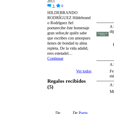
2013.
3
0
HILDEBRANDO
RODRÍGUEZ Hildebrand
o Rodríguez fiel
A 
poetarecibe éste homenaje
dij
gran señor,de quién sabe
MIEMBRO DE
HONOR
que escribes con amorpues
tienes de bondad tu alma
repleta. De la vida adalid,
eres estetadel…
Continuar
A 
Fe
Ver todos
mé
Regalos recibidos
A 
(5)
Mi
U
De
De
Poeta