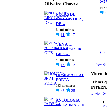
SOM
Oliveira Chavez
Publ
NOTAS DE
LINGÜÍSTICA,
DE…
64 miembros
11
17
VEN A …
“COMPARTIR
Cont
GIFS.…
49 miembros
Agrega 
15
12
Muro de
HOMENAJE AL
POETA
¡Tienes
183 miembros
INTERNA
46
25
Únete a
ANTOLOGÍA
En
DE LA IMAGEN
Cr