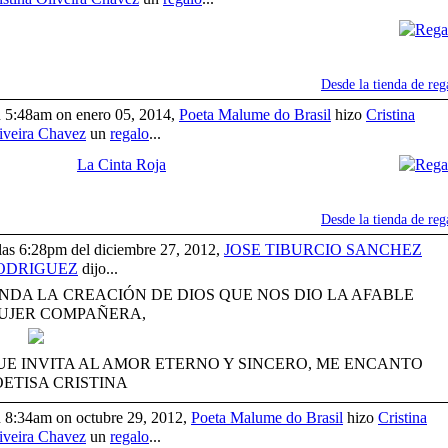
Desde la tienda de reg
 5:48am on enero 05, 2014,
Poeta Malume do Brasil
hizo
Cristina
iveira Chavez
un
regalo
...
La Cinta Roja
Desde la tienda de reg
las 6:28pm del diciembre 27, 2012,
JOSE TIBURCIO SANCHEZ
ODRIGUEZ
dijo...
INDA LA CREACIÓN DE DIOS QUE NOS DIO LA AFABLE
UJER COMPAÑERA,
UE INVITA AL AMOR ETERNO Y SINCERO, ME ENCANTO
OETISA CRISTINA
 8:34am on octubre 29, 2012,
Poeta Malume do Brasil
hizo
Cristina
iveira Chavez
un
regalo
...