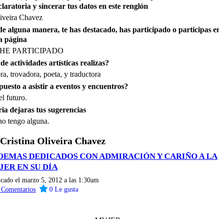
claratoria y sincerar tus datos en este renglón
liveira Chavez
 de alguna manera, te has destacado, has participado o participas e
a página
HE PARTICIPADO
de actividades artísticas realizas?
ra, trovadora, poeta, y traductora
puesto a asistir a eventos y encuentros?
l futuro.
ia dejaras tus sugerencias
no tengo alguna.
 Cristina Oliveira Chavez
POEMAS DEDICADOS CON ADMIRACIÓN Y CARIÑO A LA
JER EN SU DÍA
icado el marzo 5, 2012 a las 1:30am
2
Comentarios
0
Le gusta