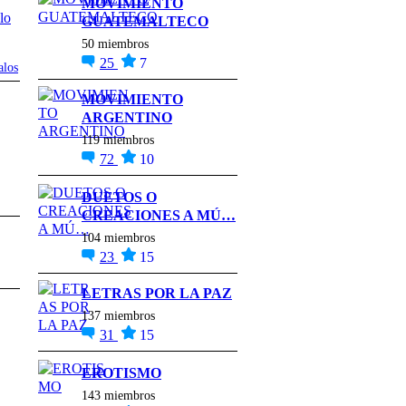
MOVIMIENTO
GUATEMALTECO
50 miembros
25
7
alos
MOVIMIENTO
ARGENTINO
119 miembros
72
10
DUETOS O
CREACIONES A MÚ…
104 miembros
23
15
LETRAS POR LA PAZ
137 miembros
31
15
EROTISMO
143 miembros