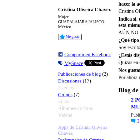
hacer la a
Cristina Oliveira Chavez
Cristina O
Mujer
Indica si,
GUADALAJARA JALISCO
esta mism
México
AÚN NO 
Me gusta
¿Qué tipo 
Soy escrito
Compartir en Facebook
¿Estás dis
Quizas en e
MySpace
Nos gustar
Publicaciones de blog
(2)
Por ahora 
Discusiones
(17)
Eventos
Blog de
Grupos
(7)
2 
Fotos
MU
Álbumes de fotos
Videos
Publ
Apps de Cristina Oliveira
Chavez
Preferencias de Cristina