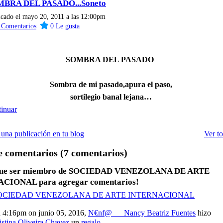
BRA DEL PASADO...Soneto
icado el mayo 20, 2011 a las 12:00pm
4
Comentarios
0
Le gusta
SOMBRA DEL PASADO
Sombra de mi pasado,apura el paso,
sortilegio banal lejana…
inuar
una publicación en tu blog
Ver t
 comentarios (7 comentarios)
 que ser miembro de SOCIEDAD VENEZOLANA DE ARTE
CIONAL para agregar comentarios!
 SOCIEDAD VENEZOLANA DE ARTE INTERNACIONAL
 4:16pm on junio 05, 2016,
N€nf@___Nancy Beatriz Fuentes
hizo
istina Oliveira Chavez
un
regalo
...