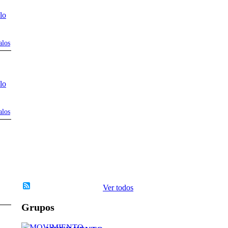
T
E
D
E
alos
I
N
S
P
I
R
A
alos
C
I
`
´
O
N
Ver todos
Grupos