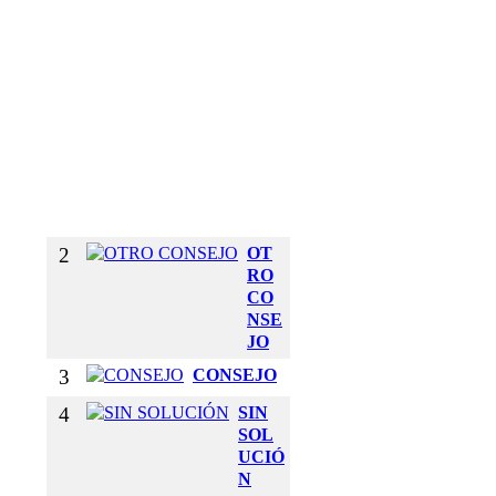
E
T
U
S
B
R
A
Z
O
S
2
OT
RO
CO
NSE
JO
3
CONSEJO
4
SIN
SOL
UCIÓ
N