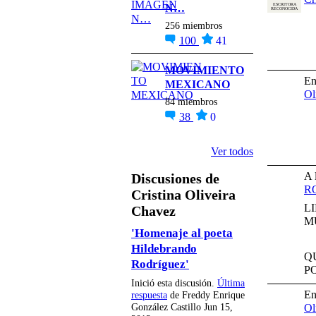
ESCRITORA
N…
RECONOCIDA
256 miembros
100
41
MOVIMIENTO
En
MEXICANO
Ol
84 miembros
38
0
Ver todos
A 
Discusiones de
R
Cristina Oliveira
L
Chavez
M
'Homenaje al poeta
Hildebrando
Q
Rodríguez'
P
Inició esta discusión.
Última
En
respuesta
de Freddy Enrique
Ol
González Castillo Jun 15,