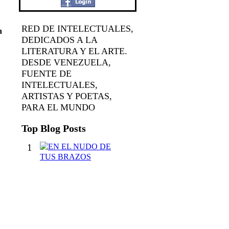
RED DE INTELECTUALES,
n
DEDICADOS A LA
LITERATURA Y EL ARTE.
DESDE VENEZUELA,
FUENTE DE
INTELECTUALES,
ARTISTAS Y POETAS,
PARA EL MUNDO
Top Blog Posts
1
E
N
E
L
N
U
D
O
D