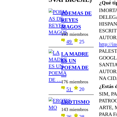
¿Qué tip
IMORTA
POEMAS DE
DELEG
REYES
HISPA
MAGOS
ESCRIT
193 miembros
AUTOR
49
25
http://i
PALEST
LA MADRE
GOOGL
ES UN
SANTI
POEMA DE
AUTORA
…
NA CI
176 miembros
¿Estás d
51
20
SIM, P
PATROC
EROTISMO
ARTE, 
143 miembros
PARA F
36
28