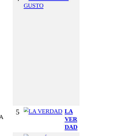
L
A
M
O
R
Y
E
L
G
U
S
T
O
5
LA
A
VER
DAD