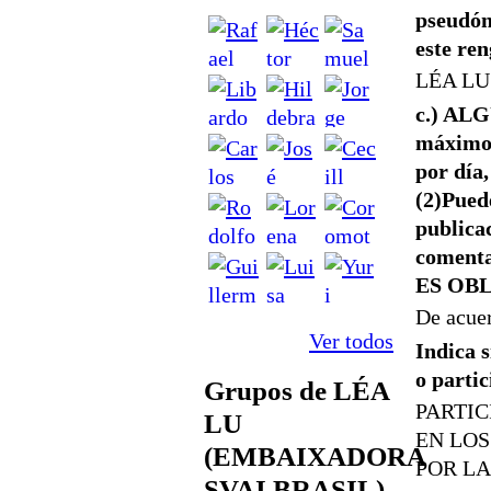
pseudón
este re
LÉA LU
c.) ALG
máximo 
por día,
(2)Pued
publica
comenta
ES OB
De acue
Ver todos
Indica s
o parti
Grupos de LÉA
PARTI
LU
EN LO
(EMBAIXADORA
POR LA
SVAI BRASIL)