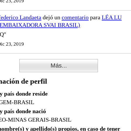
ic 23, 2019
ederico Landaeta
dejó un
comentario
para
LÉA LU
(EMBAIXADORA SVAI BRASIL)
"Q"
ic 23, 2019
Más...
ación de perfil
y país donde reside
GEM-BRASIL
y país donde nació
EO-MINAS GERAIS-BRASIL
nombre(s) y apellido(s) propios, en caso de tener