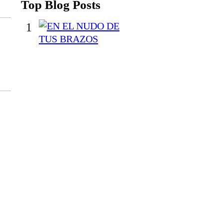
Top Blog Posts
1
E
N
E
L
N
U
D
O
D
E
T
U
S
B
R
A