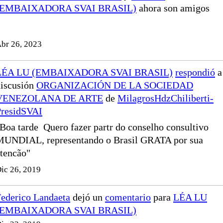
(EMBAIXADORA SVAI BRASIL)
ahora son amigos
br 26, 2023
LÉA LU (EMBAIXADORA SVAI BRASIL)
respondió
a
discusión
ORGANIZACIÓN DE LA SOCIEDAD
VENEZOLANA DE ARTE
de
MilagrosHdzChiliberti-
PresidSVAI
Boa tarde Quero fazer partr do conselho consultivo
MUNDIAL, representando o Brasil GRATA por sua
tencão"
ic 26, 2019
ederico Landaeta
dejó un
comentario
para
LÉA LU
(EMBAIXADORA SVAI BRASIL)