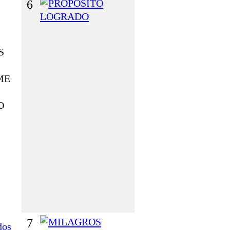
6
P
R
O
P
S
Ó
S
ME
I
T
O
O
L
O
G
R
A
D
O
7
M
dos