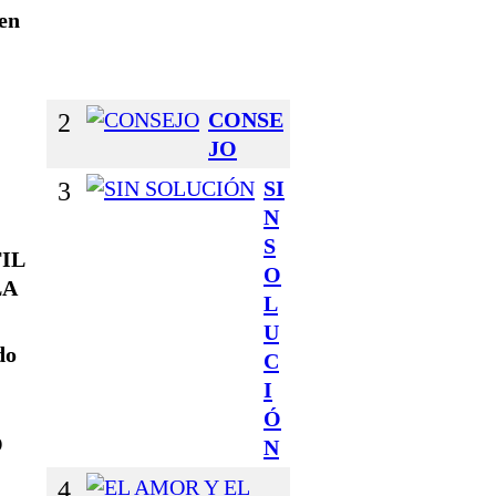
 en
Z
O
S
2
CONSE
JO
3
SI
N
S
FIL
O
LA
L
U
do
C
I
Ó
O
N
4
E