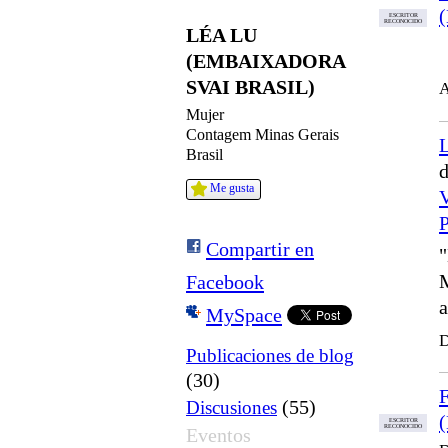
ESCRITOR
RECONOCIDO
LÉA LU
(EMBAIXADORA
SVAI BRASIL)
A
Mujer
Contagem Minas Gerais
Brasil
Me gusta
Compartir en
"
Facebook
a
MySpace
D
Publicaciones de blog
(30)
F
(55)
Discusiones
ESCRITOR
RECONOCIDO
Eventos