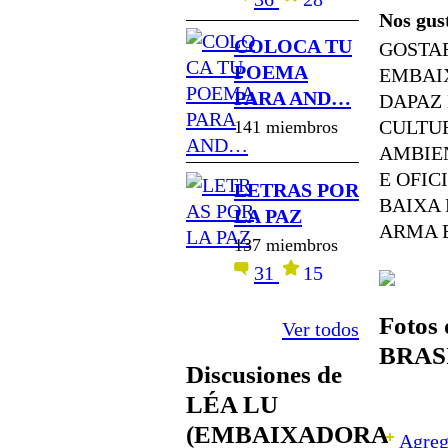
Nos gus
COLOCA TU
GOSTAR
POEMA
EMBAIX
PARA AND…
DAPAZ 
CULTUR
141 miembros
AMBIEN
E OFIC
LETRAS POR
BAIXA
LA PAZ
ARMA E
137 miembros
31
15
Foto
Ver todos
BRAS
Discusiones de
LÉA LU
(EMBAIXADORA
Agreg