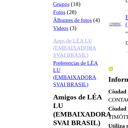
D
(18)
Grupos
(28)
Fotos
F
(4)
Álbumes de fotos
ESCRITOR
RECONOCIDO
(3)
Videos
Apps de LÉA LU
D
(EMBAIXADORA
SVAI BRASIL)
Preferencias de LÉA
LU
(EMBAIXADORA
Inform
SVAI BRASIL)
Ciudad 
Amigos de LÉA
CONTA
LU
Ciudad 
(EMBAIXADORA
TIMÓT
SVAI BRASIL)
Utiliza 