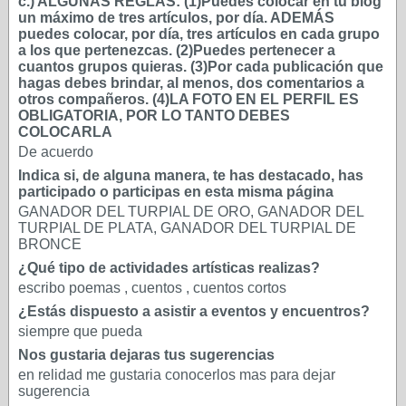
c.) ALGUNAS REGLAS: (1)Puedes colocar en tu blog
un máximo de tres artículos, por día. ADEMÁS
puedes colocar, por día, tres artículos en cada grupo
a los que pertenezcas. (2)Puedes pertenecer a
cuantos grupos quieras. (3)Por cada publicación que
hagas debes brindar, al menos, dos comentarios a
otros compañeros. (4)LA FOTO EN EL PERFIL ES
OBLIGATORIA, POR LO TANTO DEBES
COLOCARLA
De acuerdo
Indica si, de alguna manera, te has destacado, has
participado o participas en esta misma página
GANADOR DEL TURPIAL DE ORO, GANADOR DEL
TURPIAL DE PLATA, GANADOR DEL TURPIAL DE
BRONCE
¿Qué tipo de actividades artísticas realizas?
escribo poemas , cuentos , cuentos cortos
¿Estás dispuesto a asistir a eventos y encuentros?
siempre que pueda
Nos gustaria dejaras tus sugerencias
en relidad me gustaria conocerlos mas para dejar
sugerencia