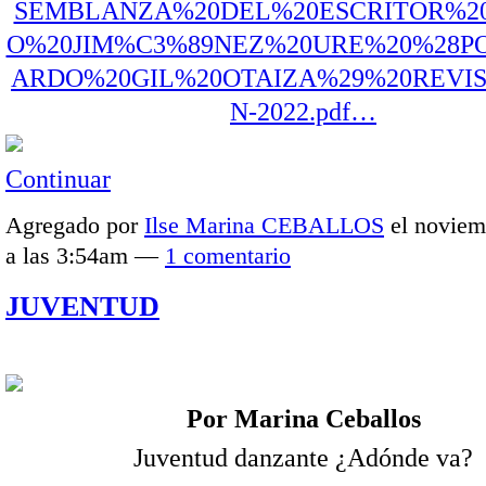
SEMBLANZA%20DEL%20ESCRITOR%2
O%20JIM%C3%89NEZ%20URE%20%28P
ARDO%20GIL%20OTAIZA%29%20REVIS
N-2022.pdf…
Continuar
Agregado por
Ilse Marina CEBALLOS
el noviem
a las 3:54am —
1 comentario
JUVENTUD
Por Marina Ceballos
Juventud danzante ¿Adónde va?