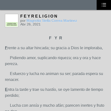
F E Y R E L I G I O N
por
Magnolia Stella Correa Martinez
Abr 26, 2021
ESCRITORA
DISTINGUIDA
F Y R
F
rente a su altar hincada; su gracia a Dios le imploraba,
Pidiendo amor, suplicando riqueza; ora y ora y hace
pereza.
Esfuerzo y lucha no animan su ser; parada espera su
renacer.
E
ntra la tarde y trae su hastío, se oye lamento de tiempo
perdido;
Lucha con ansía y mucho afán; parecen inertes y fruto