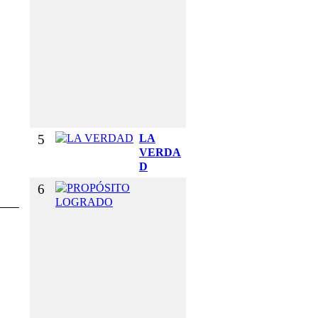
R
Y
E
L
G
U
S
T
O
5
LA
VERDA
D
6
P
R
O
P
Ó
S
I
T
O
L