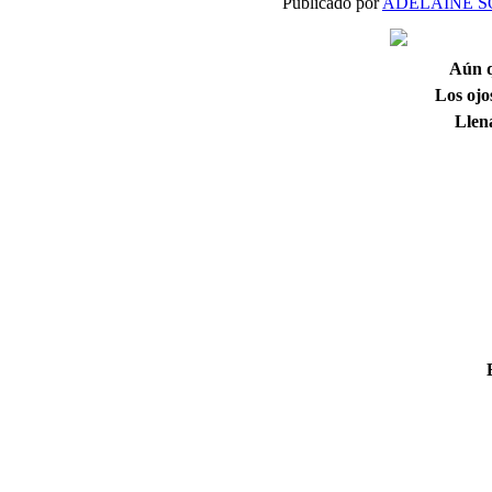
Publicado por
ADELAINE S
Aún q
Los ojo
Llena