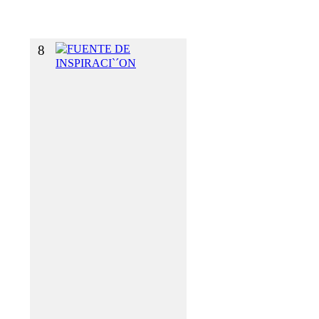
O
S
8
F
U
E
N
T
E
D
E
I
N
S
P
I
R
A
C
I
`
´