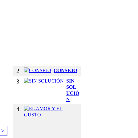
E
T
U
S
B
R
A
Z
O
S
2
CONSEJO
3
SIN
SOL
UCIÓ
N
4
E
L
A
M
 >
O