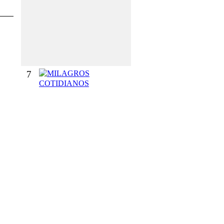
O
G
R
A
D
O
7
M
I
L
A
G
R
O
S
C
O
T
I
D
I
A
N