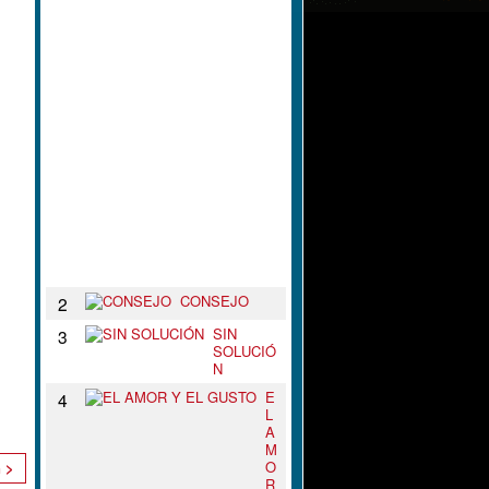
L
N
U
D
O
D
E
T
U
S
B
R
A
Z
O
S
CONSEJO
2
SIN
3
SOLUCIÓ
N
E
4
L
A
M
O
n >
R