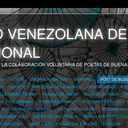
 LA COLABORACIÓN VOLUNTARIA DE POETAS DE BUENA
OS
VIDEOS
ORGANIGRAMA SVAI
MIEMBROS
POST DE BLO
OS
GRUPOS
ANTOLOGÍA DE LA IMAGEN
DESCUBRIENDO LA P
A LA MADRE TIERRA
POEMAS DE AMOR
RELATOS DE AMOR
L
OS Y CALIGRAMAS
POEMA-ADIVINANZA
PÓCIMAS POÉTICAS
POETAS POR PAZ MUNDIAL
LETRAS POR LA PAZ
POEMAS NAV
OS INMORTALES
NOTAS DE LINGÜÍSTICA
PARAALUMNOSPOSTGR
 O IMÁGENES
CHAT
ENTRA A VER LOS E-BOOKS
EVENTOS