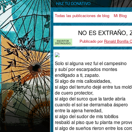
HAZ TU DONATIVO
Todas las publicaciones de blog
Mi Blog
NO ES EXTRAÑO, 
Publicado por
Ronald Bonilla C
ESCRITOR
DISTINGUIDO
Solo si alguna vez fui el campesino
y subí por escarpados montes
endilgado a ti, zapato.
Si algo de mis callosidades,
si algo del terruño dejé entre tus mol
de cuero protector,
si algo del surco que la tarde abría
cuando el sol se derramaba áspero
entre la ajena heredad,
si algo del sudor de mis tobillos
resbaló al piso que tu planta me prov
si algo de sueños rieron entre los co