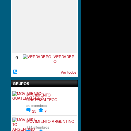
S
P
I
R
A
C
I
`
´
O
N
VERDADER
9
O
Ver todos
GRUPOS
MOVIMIENTO
GUATEMALTECO
50 miembros
25
7
MOVIMIENTO ARGENTINO
119 miembros