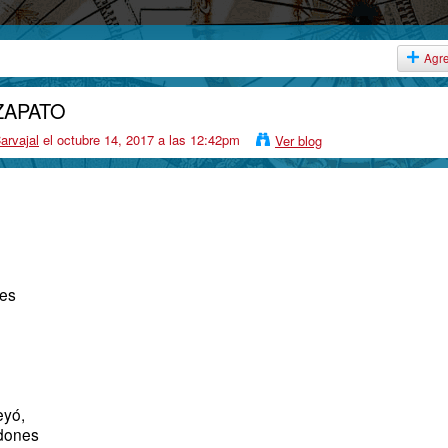
Agr
ZAPATO
arvajal
el octubre 14, 2017 a las 12:42pm
Ver blog
des
eyó,
rdones