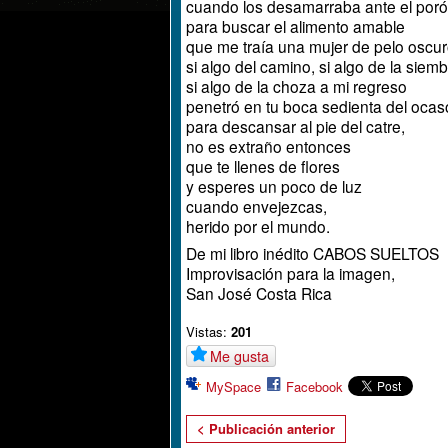
cuando los desamarraba ante el poró
para buscar el alimento amable
que me traía una mujer de pelo oscur
si algo del camino, si algo de la siemb
si algo de la choza a mi regreso
penetró en tu boca sedienta del ocas
para descansar al pie del catre,
no es extraño entonces
que te llenes de flores
y esperes un poco de luz
cuando envejezcas,
herido por el mundo.
De mi libro inédito CABOS SUELTOS
Improvisación para la imagen,
San José Costa Rica
Vistas:
201
Me gusta
MySpace
Facebook
< Publicación anterior