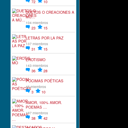
72
10
DUETOS O CREACIONES A
MÚ…
104 miembros
23
15
LETRAS POR LA PAZ
137 miembros
31
15
EROTISMO
143 miembros
36
28
PÓCIMAS POÉTICAS
46 miembros
3
10
AMOR, 100% AMOR.
POEMAS …
197 miembros
38
42