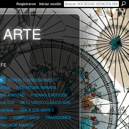
Registrarse
Iniciar sesión
 FE
GS
FOROS O DISCUSIONES
OESÍA
LITERATURA INFANTIL
YSIS-AMISTAD
POEMAS ERÓTICOS
DUETOS
RETO LÍRICO-CLÁSICO SVAI
IDEÑOS
ODA A LOS MARES
ADO
CUMPLEAÑOS
TRADICIONES
VÍNCULOS AMIGOS