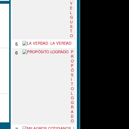
Y
E
L
G
U
S
T
O
LA VERDAD
5
P
6
R
O
P
Ó
S
I
T
O
L
O
G
R
A
D
O
M
7