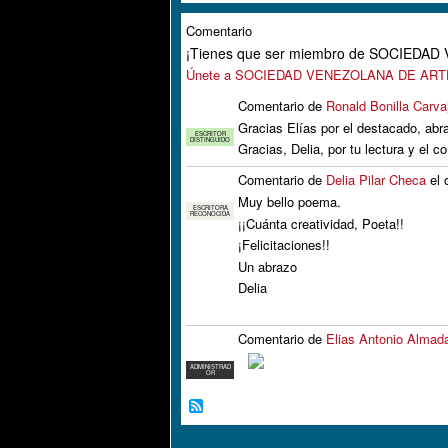
Comentario
¡Tienes que ser miembro de SOCIEDA
Únete a SOCIEDAD VENEZOLANA DE AR
Comentario de
Ronald Bonilla Carva
Gracias Elías por el destacado, abr
ESCRITOR
DISTINGUIDO
Gracias, Delia, por tu lectura y el
Comentario de
Delia Pilar Checa
el 
Muy bello poema.
ESCRITORA
RECONOCIDA
¡¡Cuánta creatividad, Poeta!!
¡Felicitaciones!!
Un abrazo
Delia
Comentario de
Elias Antonio Almad
ADMINISTRAD
OR