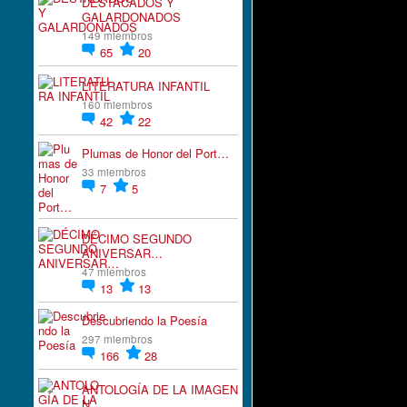
DESTACADOS Y
GALARDONADOS
149 miembros
65
20
LITERATURA INFANTIL
160 miembros
42
22
Plumas de Honor del Port…
33 miembros
7
5
DÉCIMO SEGUNDO
ANIVERSAR…
47 miembros
13
13
Descubriendo la Poesía
297 miembros
166
28
ANTOLOGÍA DE LA IMAGEN
N…