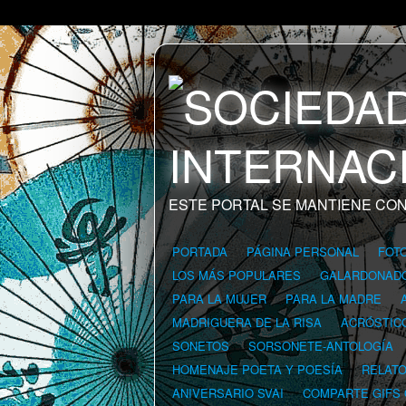
ESTE PORTAL SE MANTIENE CON
PORTADA
PÁGINA PERSONAL
FOT
LOS MÁS POPULARES
GALARDONAD
PARA LA MUJER
PARA LA MADRE
MADRIGUERA DE LA RISA
ACRÓSTIC
SONETOS
SORSONETE-ANTOLOGÍA
HOMENAJE POETA Y POESÍA
RELAT
ANIVERSARIO SVAI
COMPARTE GIFS