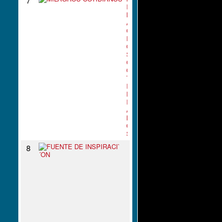
I
L
A
G
R
O
S
C
O
T
I
D
I
A
N
O
S
F
8
U
E
N
T
E
D
E
I
N