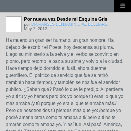
Por nueva vez Desde mi Esquina Gris
por
DR.RANSES BENJAMIN DIAZ BELLIARD
May 7, 2012
Ha muerto un gran ser humano, un gran hombre. Ha
dejado de escribir el Poeta, hoy descansa su pluma.
Llego su ministerio a la selva y el verbo se convirtió en
plomo, pero retornó la paz a su alma y volvió a la ciudad.
Hace tiempo dejó dormido el fusil, ahora duerme
guerrillero. El político de servicio que fue se retiró
(también hace tiempo), y también se nos fue el servidor
público. ¿Saben qué? Pasó lo que le predijo: Al perderte
yo a ti tú y yo hemos perdido: yo porque tú eras lo que yo
más amaba /y tú porque yo era el que te amaba más./
Pero de nosotros dos tú pierdes más que yo: /porque yo
podré amar a otras como te amaba a ti/ pero a ti no te
amarán como te amaba yo. Y así fue. Así pasó. América,