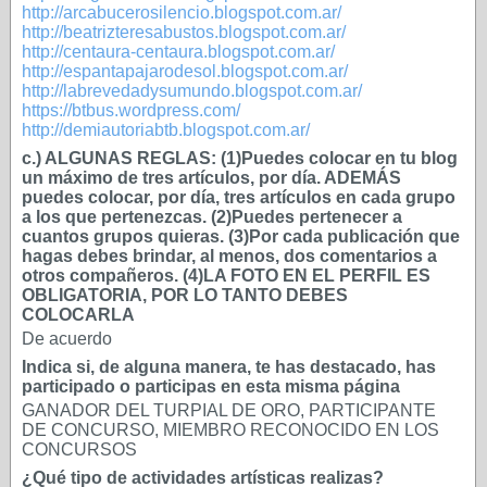
http://arcabucerosilencio.blogspot.com.ar/
http://beatrizteresabustos.blogspot.com.ar/
http://centaura-centaura.blogspot.com.ar/
http://espantapajarodesol.blogspot.com.ar/
http://labrevedadysumundo.blogspot.com.ar/
https://btbus.wordpress.com/
http://demiautoriabtb.blogspot.com.ar/
c.) ALGUNAS REGLAS: (1)Puedes colocar en tu blog
un máximo de tres artículos, por día. ADEMÁS
puedes colocar, por día, tres artículos en cada grupo
a los que pertenezcas. (2)Puedes pertenecer a
cuantos grupos quieras. (3)Por cada publicación que
hagas debes brindar, al menos, dos comentarios a
otros compañeros. (4)LA FOTO EN EL PERFIL ES
OBLIGATORIA, POR LO TANTO DEBES
COLOCARLA
De acuerdo
Indica si, de alguna manera, te has destacado, has
participado o participas en esta misma página
GANADOR DEL TURPIAL DE ORO, PARTICIPANTE
DE CONCURSO, MIEMBRO RECONOCIDO EN LOS
CONCURSOS
¿Qué tipo de actividades artísticas realizas?