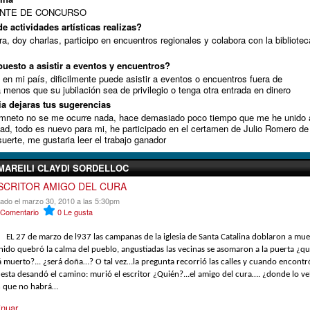
ANTE DE CONCURSO
e actividades artísticas realizas?
a, doy charlas, participo en encuentros regionales y colabora con la bibliotec
puesto a asistir a eventos y encuentros?
 en mi país, dificilmente puede asistir a eventos o encuentros fuera de
a menos que su jubilación sea de privilegio o tenga otra entrada en dinero
ia dejaras tus sugerencias
mneto no se me ocurre nada, hace demasiado poco tiempo que me he unido 
ad, todo es nuevo para mi, he participado en el certamen de Julio Romero de
suerte, me gustaria leer el trabajo ganador
MAREILI CLAYDI SORDELLOC
ESCRITOR AMIGO DEL CURA
cado el marzo 30, 2010 a las 5:30pm
Comentario
0
Le gusta
EL 27 de marzo de l937 las campanas de la iglesia de Santa Catalina doblaron a mue
nido quebró la calma del pueblo, angustiadas las vecinas se asomaron a la puerta ¿qu
 muerto?... ¿será doña…? O tal vez…la pregunta recorrió las calles y cuando encontró
esta desandó el camino: murió el escritor ¿Quién?...el amigo del cura…. ¿donde lo ve
n que no habrá…
inuar