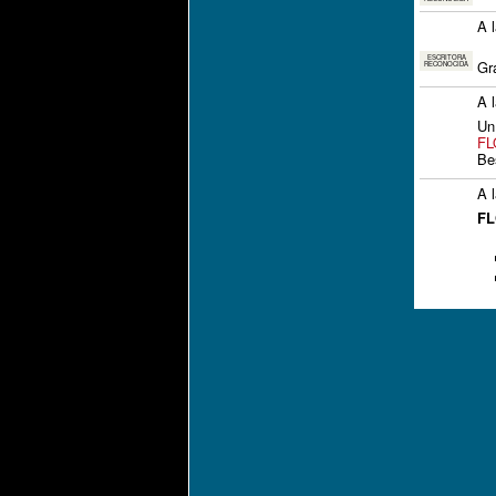
A 
ESCRITORA
Gr
RECONOCIDA
A 
Un
FL
Be
A 
FL