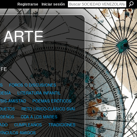
Registrarse
Iniciar sesión
 FE
GS
FOROS O DISCUSIONES
OESÍA
LITERATURA INFANTIL
YSIS-AMISTAD
POEMAS ERÓTICOS
DUETOS
RETO LÍRICO-CLÁSICO SVAI
IDEÑOS
ODA A LOS MARES
ADO
CUMPLEAÑOS
TRADICIONES
VÍNCULOS AMIGOS