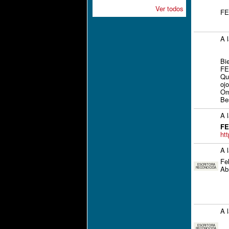
Ver todos
FE
A 
Bie
FE
Qu
oj
Om
Be
A 
FE
ht
A 
Fe
ESCRITORA
Ab
RECONOCIDA
A 
ESCRITORA
RECONOCIDA