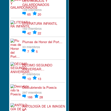
DESTACADOS Y
GALARDONADOS
149 miembros
65
20
LITERATURA INFANTIL
160 miembros
42
22
Plumas de Honor del Port…
33 miembros
7
5
DÉCIMO SEGUNDO
ANIVERSAR…
47 miembros
13
13
Descubriendo la Poesía
297 miembros
166
28
ANTOLOGÍA DE LA IMAGEN
N…