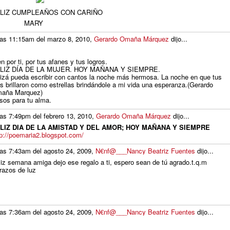
LIZ CUMPLEAÑOS CON CARIÑO
MARY
las 11:15am del marzo 8, 2010,
Gerardo Omaña Márquez
dijo...
n por ti, por tus afanes y tus logros.
LIZ DÍA DE LA MUJER. HOY MAÑANA Y SIEMPRE.
izá pueda escribir con cantos la noche más hermosa. La noche en que tus
os brillaron como estrellas brindándole a mi vida una esperanza.(Gerardo
aña Marquez)
sos para tu alma.
las 7:49pm del febrero 13, 2010,
Gerardo Omaña Márquez
dijo...
LIZ DIA DE LA AMISTAD Y DEL AMOR; HOY MAÑANA Y SIEMPRE
tp://poemaria2.blogspot.com/
las 7:43am del agosto 24, 2009,
N€nf@___Nancy Beatriz Fuentes
dijo...
liz semana amiga dejo ese regalo a ti, espero sean de tú agrado.t.q.m
razos de luz
las 7:36am del agosto 24, 2009,
N€nf@___Nancy Beatriz Fuentes
dijo...