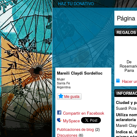
HAZ TU DONATIVO
Página 
REGALOS 
De
Rosemari
Parra
Mareili Claydi Sordelloc
Mujer
Hacer un
Santa Fe
Argentina
INFORMAC
Me gusta
Ciudad y p
Suardi Pcia
Compartir en Facebook
Utiliza no
aclaratoria
MySpace
Mareili Clay
(2)
Publicaciones de blog
Indica si, 
(6)
Discusiones
misma pág