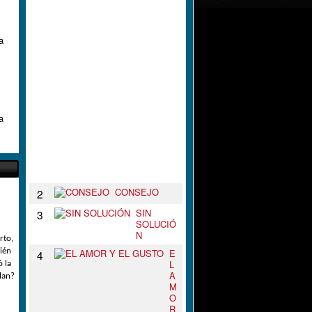
L
N
U
D
a
O
D
E
T
U
S
B
a
R
A
Z
O
S
CONSEJO
2
SIN
3
SOLUCIÓ
N
rto,
E
ién
4
L
 la
A
lan?
M
O
R