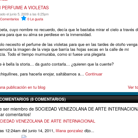
 PERFUME A VIOLETAS
ado el junio 5, 2009 a las 6:25pm
Comentarios
0
Le gusta
oeta, cuyo nombre no recuerdo, decía que le bastaba mirar el cielo a través d
ana para que su alma se perdiese en la inmensidad.
olo necesito el perfume de las violetas para que en las tardes de otoño venga
emoria la imagen de la vieja que barría las hojas secas en la calle de mi
ncia. Todo el tiempo murmuraba, como si fuese una plegaria
 è bella la storia… da gusto contarla… ¿quieren que la cuente?
chiquilines, para hacerla enojar, saltábamos a…
Continuar
na publicación en tu blog
Ver t
COMENTARIOS (8 COMENTARIOS)
que ser miembro de SOCIEDAD VENEZOLANA DE ARTE INTERNACION
ar comentarios!
SOCIEDAD VENEZOLANA DE ARTE INTERNACIONAL
las 12:24am del junio 14, 2011,
liliana gonzalez
dijo...