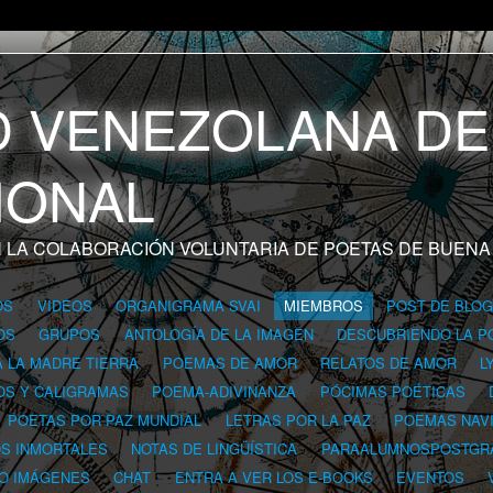
 LA COLABORACIÓN VOLUNTARIA DE POETAS DE BUENA
OS
VIDEOS
ORGANIGRAMA SVAI
MIEMBROS
POST DE BLO
OS
GRUPOS
ANTOLOGÍA DE LA IMAGEN
DESCUBRIENDO LA P
A LA MADRE TIERRA
POEMAS DE AMOR
RELATOS DE AMOR
L
OS Y CALIGRAMAS
POEMA-ADIVINANZA
PÓCIMAS POÉTICAS
POETAS POR PAZ MUNDIAL
LETRAS POR LA PAZ
POEMAS NAV
OS INMORTALES
NOTAS DE LINGÜÍSTICA
PARAALUMNOSPOSTGR
 O IMÁGENES
CHAT
ENTRA A VER LOS E-BOOKS
EVENTOS