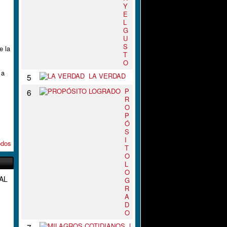
Y
E
L
G
U
S
e la
T
O
 a
LA VERDAD
5
P
6
R
O
P
Ó
S
I
odos
T
O
L
O
AL
G
R
A
D
O
M
7