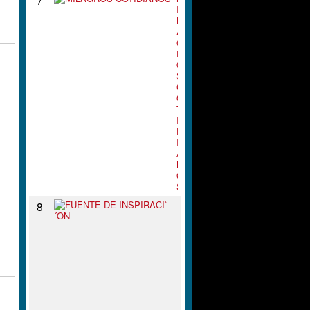
I
L
A
G
R
O
S
C
O
T
I
D
I
A
N
O
S
F
8
U
E
N
T
E
D
E
I
N