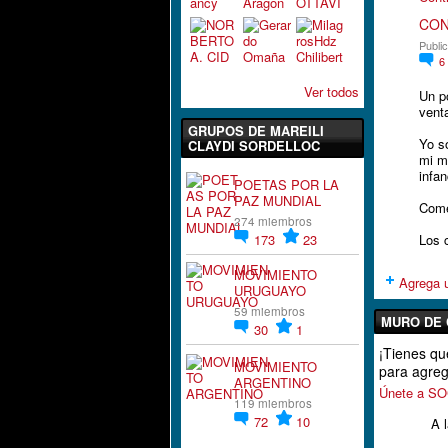
CON
Public
6
Ver todos
Un p
vent
GRUPOS DE MAREILI
Yo s
CLAYDI SORDELLOC
mi m
infa
POETAS POR LA
PAZ MUNDIAL
Come
274 miembros
173
23
Los 
MOVIMIENTO
Agrega u
URUGUAYO
59 miembros
MURO DE 
30
1
¡Tienes 
MOVIMIENTO
para agreg
ARGENTINO
Únete a 
119 miembros
72
10
A 