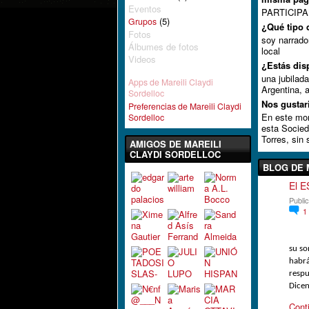
Eventos
PARTICIP
(5)
Grupos
¿Qué tipo d
Fotos
soy narrador
Álbumes de fotos
local
Videos
¿Estás dis
una jubilada
Apps de Mareili Claydi
Argentina, 
Sordelloc
Nos gustar
Preferencias de Mareili Claydi
En este mo
Sordelloc
esta Socied
Torres, sin 
AMIGOS DE MAREILI
CLAYDI SORDELLOC
BLOG DE 
El 
Publi
1
su so
habrá
respu
Dice
Cont