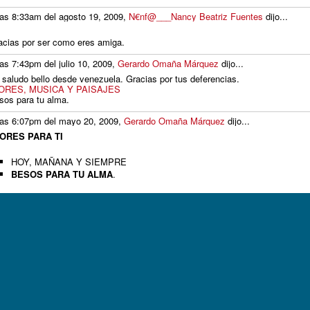
las 8:33am del agosto 19, 2009,
N€nf@___Nancy Beatriz Fuentes
dijo...
acias por ser como eres amiga.
las 7:43pm del julio 10, 2009,
Gerardo Omaña Márquez
dijo...
 saludo bello desde venezuela. Gracias por tus deferencias.
ORES, MUSICA Y PAISAJES
sos para tu alma.
las 6:07pm del mayo 20, 2009,
Gerardo Omaña Márquez
dijo...
ORES PARA TI
HOY, MAÑANA Y SIEMPRE
BESOS PARA TU ALMA
.