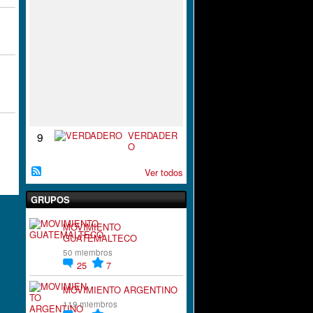
S
P
I
R
A
C
I
`
´
O
N
VERDADER
9
O
Ver todos
GRUPOS
MOVIMIENTO
GUATEMALTECO
50 miembros
25
7
MOVIMIENTO ARGENTINO
119 miembros