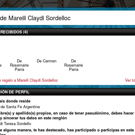
de Mareili Claydi Sordelloc
RECIBIDOS (4)
De
De Carmen
De
e
Rosemarie
Rosemarie
Parra
Parra
 regalo a Mareili Claydi Sordelloc
Ver t
IÓN DE PERFIL
aís donde reside
 de Santa Fe Argentina
mbre(s) y apellido(s) propios, en caso de tener pseudónimo, debes hacer 
 y sincerar tus datos en este renglón
di Teresa Sordello
de alguna manera, te has destacado, has participado o participas en esta
ina