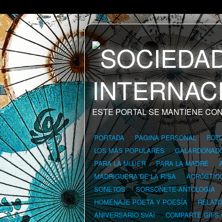
ESTE PORTAL SE MANTIENE CON
PORTADA
PÁGINA PERSONAL
FOT
LOS MÁS POPULARES
GALARDONAD
PARA LA MUJER
PARA LA MADRE
MADRIGUERA DE LA RISA
ACRÓSTIC
SONETOS
SORSONETE-ANTOLOGÍA
HOMENAJE POETA Y POESÍA
RELAT
ANIVERSARIO SVAI
COMPARTE GIFS