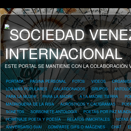
ESTE PORTAL SE MANTIENE CON LA COLABORACIÓN 
PORTADA
PÁGINA PERSONAL
FOTOS
VIDEOS
ORGANIG
LOS MÁS POPULARES
GALARDONADOS
GRUPOS
ANTOLOG
PARA LA MUJER
PARA LA MADRE
A LA MADRE TIERRA
PO
MADRIGUERA DE LA RISA
ACRÓSTICOS Y CALIGRAMAS
POE
SONETOS
SORSONETE-ANTOLOGÍA
POETAS POR PAZ MUNDI
HOMENAJE POETA Y POESÍA
RELATOS INMORTALES
NOTAS 
ANIVERSARIO SVAI
COMPARTE GIFS O IMÁGENES
CHAT
E