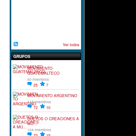
A
C
I
`
´
O
N
Ver todos
GRUPOS
MOVIMIENTO
GUATEMALTECO
50 miembros
25
7
MOVIMIENTO ARGENTINO
119 miembros
72
10
DUETOS O CREACIONES A
MÚ…
104 miembros
23
15