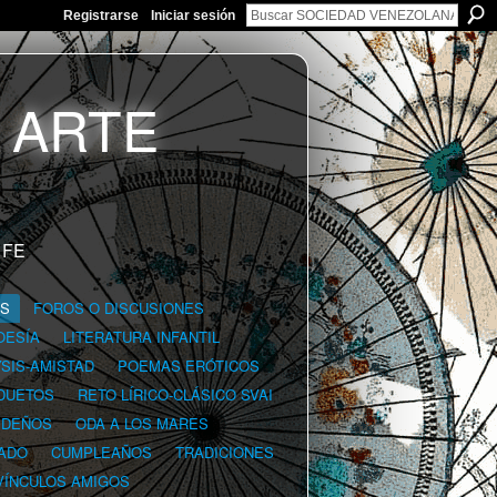
Registrarse
Iniciar sesión
 FE
GS
FOROS O DISCUSIONES
OESÍA
LITERATURA INFANTIL
YSIS-AMISTAD
POEMAS ERÓTICOS
DUETOS
RETO LÍRICO-CLÁSICO SVAI
IDEÑOS
ODA A LOS MARES
ADO
CUMPLEAÑOS
TRADICIONES
VÍNCULOS AMIGOS