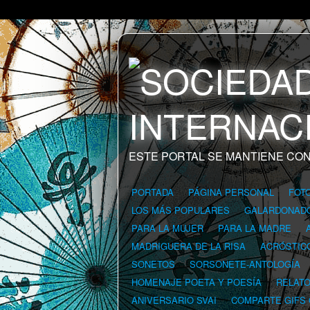
ESTE PORTAL SE MANTIENE CON
PORTADA
PÁGINA PERSONAL
FOT
LOS MÁS POPULARES
GALARDONAD
PARA LA MUJER
PARA LA MADRE
MADRIGUERA DE LA RISA
ACRÓSTIC
SONETOS
SORSONETE-ANTOLOGÍA
HOMENAJE POETA Y POESÍA
RELAT
ANIVERSARIO SVAI
COMPARTE GIFS