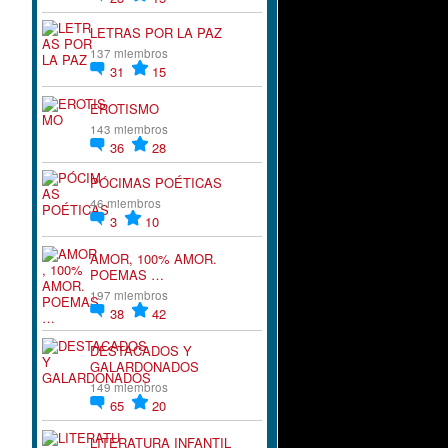
LETRAS POR LA PAZ
137 miembros
31
15
EROTISMO
143 miembros
36
28
PÓCIMAS POÉTICAS
46 miembros
3
10
AMOR, 100% AMOR.
POEMAS …
197 miembros
38
42
DESTACADOS Y
GALARDONADOS
149 miembros
65
20
LITERATURA INFANTIL