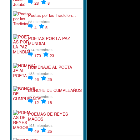
28
8
Poetas por las Tradicion…
28 miembros
4
5
POETAS POR LA PAZ
MUNDIAL
274 miembros
173
23
HOMENAJE AL POETA
183 miembros
46
25
BONCHE DE CUMPLEAÑOS
107 miembros
12
18
POEMAS DE REYES
MAGOS
193 miembros
49
25