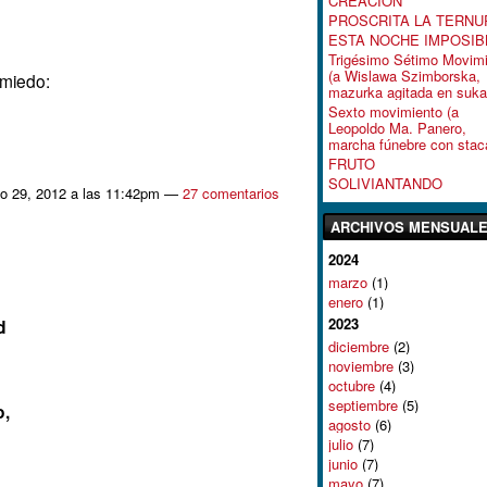
CREACIÓN
PROSCRITA LA TERNU
ESTA NOCHE IMPOSIB
Trigésimo Sétimo Movim
(a Wislawa Szimborska,
 miedo:
mazurka agitada en suka
Sexto movimiento (a
Leopoldo Ma. Panero,
marcha fúnebre con staca
FRUTO
SOLIVIANTANDO
o 29, 2012 a las 11:42pm —
27 comentarios
ARCHIVOS MENSUAL
2024
marzo
(1)
enero
(1)
2023
d
diciembre
(2)
noviembre
(3)
octubre
(4)
septiembre
(5)
o,
agosto
(6)
julio
(7)
junio
(7)
mayo
(7)