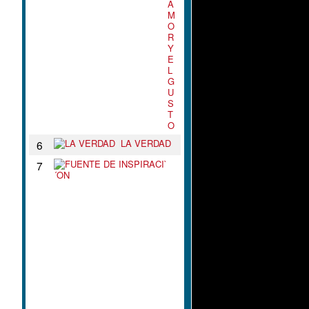
A
M
O
R
Y
E
L
G
U
S
T
O
LA VERDAD
6
F
7
U
E
N
T
E
D
E
I
N
S
P
I
R