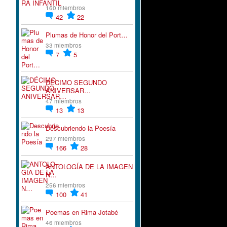
160 miembros
42
22
Plumas de Honor del Port…
33 miembros
7
5
DÉCIMO SEGUNDO
ANIVERSAR…
47 miembros
13
13
Descubriendo la Poesía
297 miembros
166
28
ANTOLOGÍA DE LA IMAGEN
N…
256 miembros
100
41
Poemas en Rima Jotabé
46 miembros