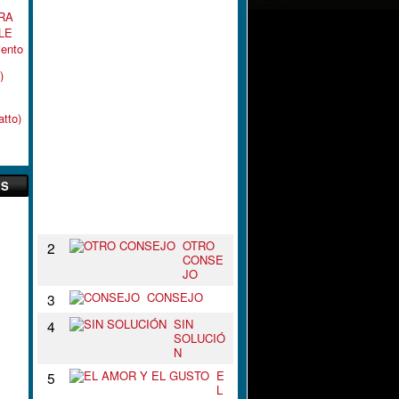
L
RA
N
LE
U
iento
D
O
)
D
E
T
tto)
U
S
B
R
A
ES
Z
O
S
OTRO
2
CONSE
JO
CONSEJO
3
SIN
4
SOLUCIÓ
N
E
5
L