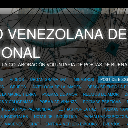
 LA COLABORACIÓN VOLUNTARIA DE POETAS DE BUENA
OS
VIDEOS
ORGANIGRAMA SVAI
MIEMBROS
POST DE BLO
OS
GRUPOS
ANTOLOGÍA DE LA IMAGEN
DESCUBRIENDO LA P
A LA MADRE TIERRA
POEMAS DE AMOR
RELATOS DE AMOR
L
OS Y CALIGRAMAS
POEMA-ADIVINANZA
PÓCIMAS POÉTICAS
POETAS POR PAZ MUNDIAL
LETRAS POR LA PAZ
POEMAS NAV
OS INMORTALES
NOTAS DE LINGÜÍSTICA
PARAALUMNOSPOSTGR
 O IMÁGENES
CHAT
ENTRA A VER LOS E-BOOKS
EVENTOS