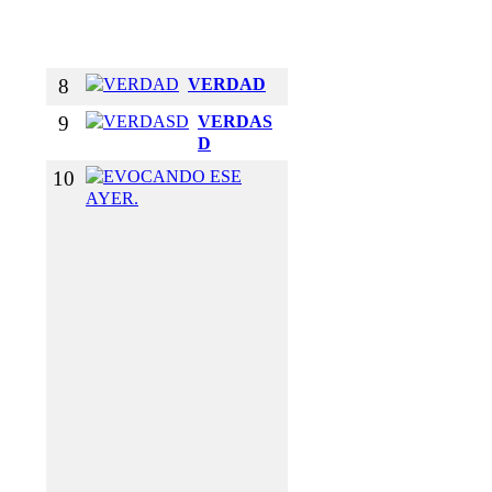
C
I
A
8
VERDAD
9
VERDAS
D
10
E
V
O
C
A
N
D
O
E
S
E
A
Y
E
R