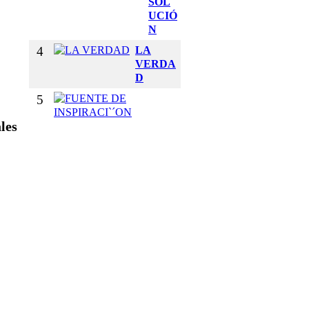
SOL
UCIÓ
N
4
LA
VERDA
D
5
F
U
les
E
N
T
E
D
E
I
N
S
P
I
R
A
C