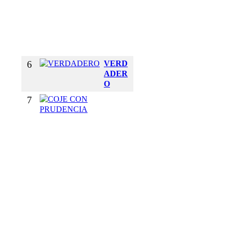
I
`
´
O
N
6
VERD
ADER
O
7
C
O
J
E
C
O
N
P
R
U
D
E
N