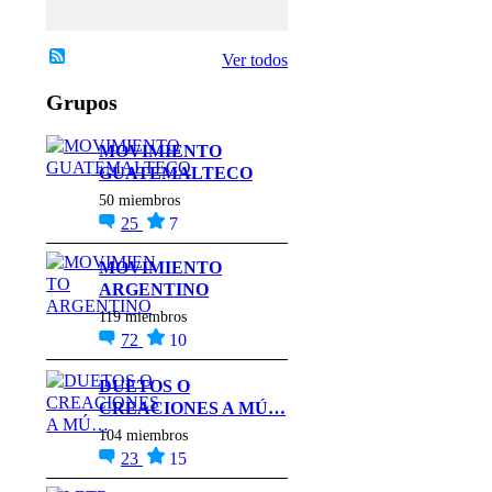
.
Ver todos
Grupos
MOVIMIENTO
GUATEMALTECO
50 miembros
25
7
MOVIMIENTO
ARGENTINO
119 miembros
72
10
DUETOS O
CREACIONES A MÚ…
104 miembros
23
15