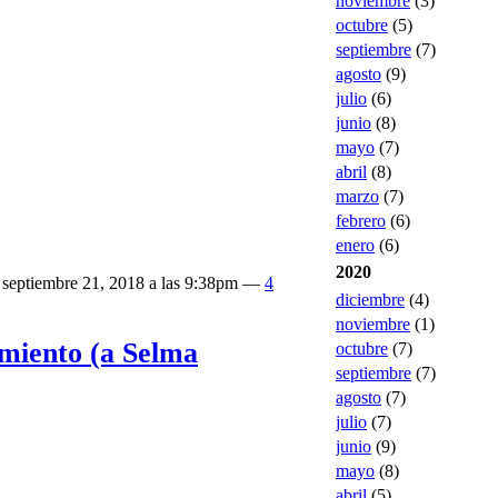
noviembre
(3)
octubre
(5)
septiembre
(7)
agosto
(9)
julio
(6)
junio
(8)
mayo
(7)
abril
(8)
marzo
(7)
febrero
(6)
enero
(6)
2020
 septiembre 21, 2018 a las 9:38pm —
4
diciembre
(4)
noviembre
(1)
miento (a Selma
octubre
(7)
septiembre
(7)
agosto
(7)
julio
(7)
junio
(9)
mayo
(8)
abril
(5)