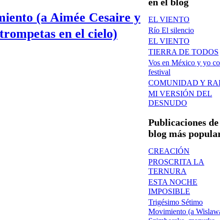
en el blog
miento (a Aimée Cesaire y
EL VIENTO
Río El silencio
rompetas en el cielo)
EL VIENTO
TIERRA DE TODOS
Vos en México y yo co
festival
COMUNIDAD Y RA
MI VERSIÓN DEL
DESNUDO
Publicaciones de
blog más popula
CREACIÓN
PROSCRITA LA
TERNURA
ESTA NOCHE
IMPOSIBLE
Trigésimo Sétimo
Movimiento (a Wislaw