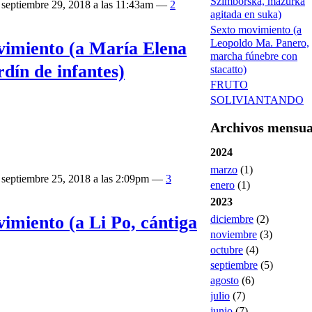
Szimborska, mazurka
 septiembre 29, 2018 a las 11:43am —
2
agitada en suka)
Sexto movimiento (a
Leopoldo Ma. Panero,
imiento (a María Elena
marcha fúnebre con
dín de infantes)
stacatto)
FRUTO
SOLIVIANTANDO
Archivos mensua
2024
marzo
(1)
 septiembre 25, 2018 a las 2:09pm —
3
enero
(1)
2023
miento (a Li Po, cántiga
diciembre
(2)
noviembre
(3)
octubre
(4)
septiembre
(5)
agosto
(6)
julio
(7)
junio
(7)