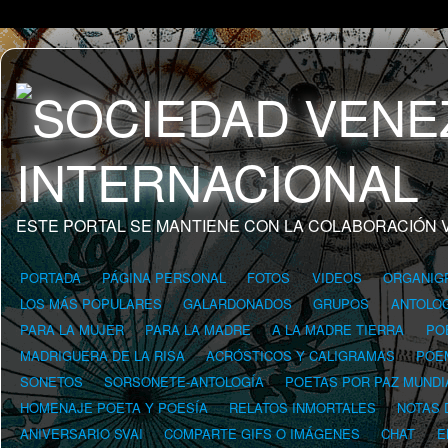
ESTE PORTAL SE MANTIENE CON LA COLABORACIÓN 
PORTADA
PÁGINA PERSONAL
FOTOS
VIDEOS
ORGANIG
LOS MÁS POPULARES
GALARDONADOS
GRUPOS
ANTOLOG
PARA LA MUJER
PARA LA MADRE
A LA MADRE TIERRA
PO
MADRIGUERA DE LA RISA
ACRÓSTICOS Y CALIGRAMAS
POE
SONETOS
SORSONETE-ANTOLOGÍA
POETAS POR PAZ MUNDI
HOMENAJE POETA Y POESÍA
RELATOS INMORTALES
NOTAS 
ANIVERSARIO SVAI
COMPARTE GIFS O IMÁGENES
CHAT
E