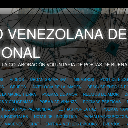
 LA COLABORACIÓN VOLUNTARIA DE POETAS DE BUENA
OS
VIDEOS
ORGANIGRAMA SVAI
MIEMBROS
POST DE BLO
OS
GRUPOS
ANTOLOGÍA DE LA IMAGEN
DESCUBRIENDO LA P
A LA MADRE TIERRA
POEMAS DE AMOR
RELATOS DE AMOR
L
OS Y CALIGRAMAS
POEMA-ADIVINANZA
PÓCIMAS POÉTICAS
POETAS POR PAZ MUNDIAL
LETRAS POR LA PAZ
POEMAS NAV
OS INMORTALES
NOTAS DE LINGÜÍSTICA
PARAALUMNOSPOSTGR
 O IMÁGENES
CHAT
ENTRA A VER LOS E-BOOKS
EVENTOS