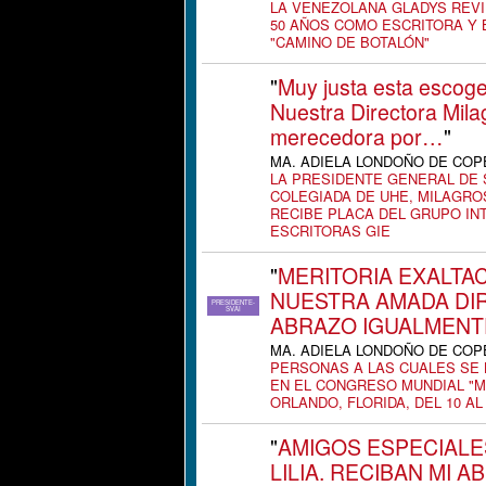
LA VENEZOLANA GLADYS REVI
50 AÑOS COMO ESCRITORA Y 
"CAMINO DE BOTALÓN"
"
Muy justa esta escog
Nuestra Directora Mila
merecedora por…
"
MA. ADIELA LONDOÑO DE COPETE
LA PRESIDENTE GENERAL DE 
COLEGIADA DE UHE, MILAGRO
RECIBE PLACA DEL GRUPO IN
ESCRITORAS GIE
"
MERITORIA EXALTAC
NUESTRA AMADA DI
PRESIDENTE-
SVAI
ABRAZO IGUALMENT
MA. ADIELA LONDOÑO DE COPETE
PERSONAS A LAS CUALES SE
EN EL CONGRESO MUNDIAL "M
ORLANDO, FLORIDA, DEL 10 AL
"
AMIGOS ESPECIALES
LILIA. RECIBAN MI 