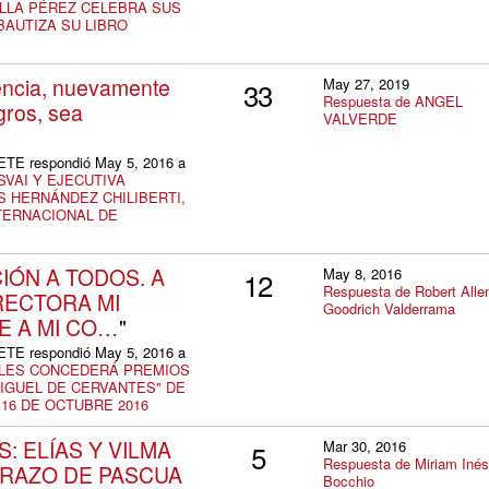
LLA PÉREZ CELEBRA SUS
BAUTIZA SU LIBRO
encia, nuevamente
May 27, 2019
33
Respuesta de ANGEL
gros, sea
VALVERDE
 respondió May 5, 2016 a
SVAI Y EJECUTIVA
S HERNÁNDEZ CHILIBERTI,
TERNACIONAL DE
IÓN A TODOS. A
May 8, 2016
12
Respuesta de Robert Alle
RECTORA MI
Goodrich Valderrama
E A MI CO…
"
 respondió May 5, 2016 a
 LES CONCEDERÁ PREMIOS
IGUEL DE CERVANTES" DE
 16 DE OCTUBRE 2016
: ELÍAS Y VILMA
Mar 30, 2016
5
Respuesta de Miriam Inés
ABRAZO DE PASCUA
Bocchio