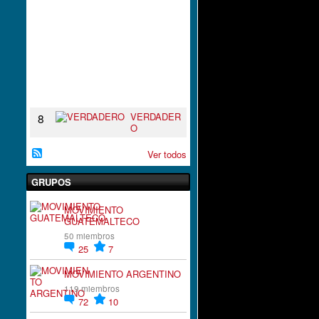
I
R
A
C
I
`
´
O
N
VERDADER
8
O
Ver todos
GRUPOS
MOVIMIENTO
GUATEMALTECO
50 miembros
25
7
MOVIMIENTO ARGENTINO
119 miembros
72
10