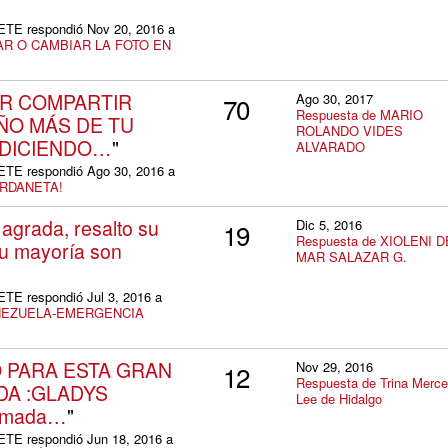
 respondió Nov 20, 2016 a
R O CAMBIAR LA FOTO EN
R COMPARTIR
Ago 30, 2017
70
Respuesta de MARIO
ÑO MÁS DE TU
ROLANDO VIDES
ENDICIENDO…
"
ALVARADO
 respondió Ago 30, 2016 a
URDANETA!
 agrada, resalto su
Dic 5, 2016
19
Respuesta de XIOLENI D
su mayoría son
MAR SALAZAR G.
 respondió Jul 3, 2016 a
ENEZUELA-EMERGENCIA
 PARA ESTA GRAN
Nov 29, 2016
12
Respuesta de Trina Merc
DA :GLADYS
Lee de Hidalgo
timada…
"
 respondió Jun 18, 2016 a