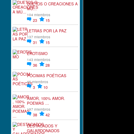
DUETOS O CREACIONES A
MÚ…
104 miembros
23
15
LETRAS POR LA PAZ
137 miembros
31
15
EROTISMO
143 miembros
36
28
PÓCIMAS POÉTICAS
46 miembros
3
10
AMOR, 100% AMOR.
POEMAS …
197 miembros
38
42
DESTACADOS Y
GALARDONADOS