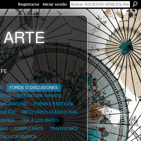
Registrarse
Iniciar sesión
 FE
GS
FOROS O DISCUSIONES
OESÍA
LITERATURA INFANTIL
YSIS-AMISTAD
POEMAS ERÓTICOS
DUETOS
RETO LÍRICO-CLÁSICO SVAI
IDEÑOS
ODA A LOS MARES
ADO
CUMPLEAÑOS
TRADICIONES
VÍNCULOS AMIGOS