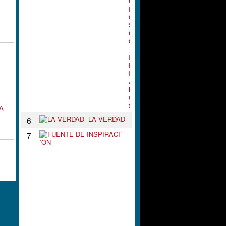
G
R
O
S
C
O
T
I
D
I
A
N
O
S
LA
LA VERDAD
6
F
7
U
E
N
T
E
D
E
I
N
S
P