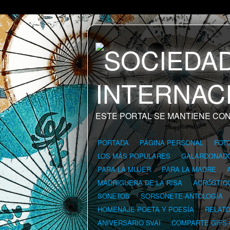
ESTE PORTAL SE MANTIENE CON
PORTADA
PÁGINA PERSONAL
FOT
LOS MÁS POPULARES
GALARDONAD
PARA LA MUJER
PARA LA MADRE
MADRIGUERA DE LA RISA
ACRÓSTIC
SONETOS
SORSONETE-ANTOLOGÍA
HOMENAJE POETA Y POESÍA
RELAT
ANIVERSARIO SVAI
COMPARTE GIFS