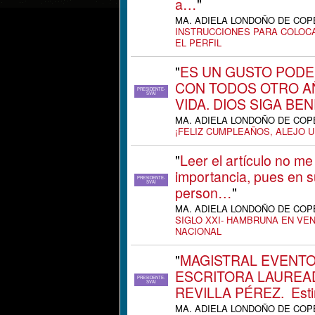
a…
"
MA. ADIELA LONDOÑO DE COPETE
INSTRUCCIONES PARA COLOCA
EL PERFIL
"
ES UN GUSTO PODE
CON TODOS OTRO A
PRESIDENTE-
SVAI
VIDA. DIOS SIGA B
MA. ADIELA LONDOÑO DE COPETE
¡FELIZ CUMPLEAÑOS, ALEJO 
"
Leer el artículo no me
importancia, pues en 
PRESIDENTE-
SVAI
person…
"
MA. ADIELA LONDOÑO DE COPETE
SIGLO XXI- HAMBRUNA EN V
NACIONAL
"
MAGISTRAL EVENTO
ESCRITORA LAUREA
PRESIDENTE-
SVAI
REVILLA PÉREZ. Es
MA. ADIELA LONDOÑO DE COPETE