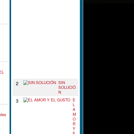
L
N
U
D
O
D
E
T
U
S
B
R
A
Z
O
EL
S
SIN
2
SOLUCIÓ
N
E
3
L
A
M
edes
O
R
Y
E