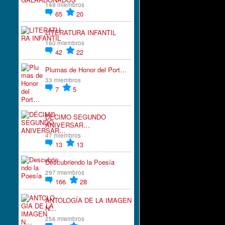
149 miembros
65
20
LITERATURA INFANTIL
160 miembros
42
22
Plumas de Honor del Port…
33 miembros
7
5
DÉCIMO SEGUNDO
ANIVERSAR…
47 miembros
13
13
Descubriendo la Poesía
297 miembros
166
28
ANTOLOGÍA DE LA IMAGEN
N…
256 miembros