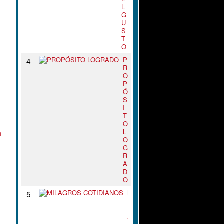
L
G
U
S
T
O
P
4
R
O
P
Ó
S
I
T
O
L
n
O
G
R
A
D
O
M
5
I
L
A