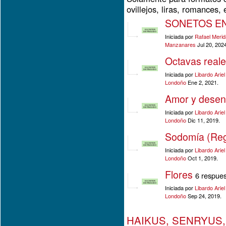
ovillejos, liras, romances, 
SONETOS EN
ESCRITOR
DISTINGUIDO
Iniciada por
Rafael Meri
Manzanares
Jul 20, 2024
Octavas reale
ESCRITOR
DISTINGUIDO
Iniciada por
Libardo Arie
Londoño
Ene 2, 2021.
Amor y desen
ESCRITOR
DISTINGUIDO
Iniciada por
Libardo Arie
Londoño
Dic 11, 2019.
Sodomía (Reg
ESCRITOR
DISTINGUIDO
Iniciada por
Libardo Arie
Londoño
Oct 1, 2019.
Flores
6 respue
ESCRITOR
DISTINGUIDO
Iniciada por
Libardo Arie
Londoño
Sep 24, 2019.
HAIKUS, SENRYUS,