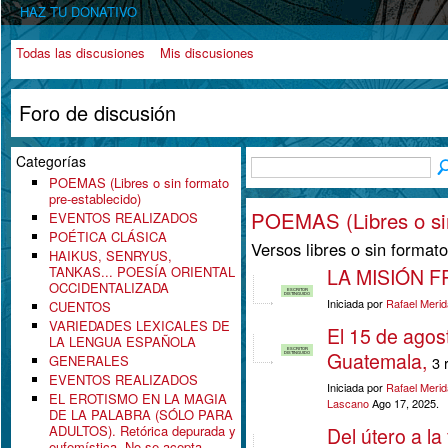
HAZ TU DONATIVO
Todas las discusiones
Mis discusiones
Foro de discusión
Categorías
POEMAS (Libres o sin formato
pre-establecido)
POEMAS (Libres o sin
EVENTOS REALIZADOS
POÉTICA CLÁSICA
Versos libres o sin format
HAIKUS, SENRYUS,
TANKAS... POESÍA ORIENTAL
LA MISIÓN 
OCCIDENTALIZADA
ESCRITOR
DISTINGUIDO
Iniciada por
Rafael Meri
CUENTOS
VARIEDADES LEXICALES DE
El 15 de agos
LA LENGUA ESPAÑOLA
ESCRITOR
Guatemala,
DISTINGUIDO
GENERALES
3 
EVENTOS REALIZADOS
Iniciada por
Rafael Meri
EL EROTISMO EN LA MAGIA
Lascano
Ago 17, 2025.
DE LA PALABRA (SÓLO PARA
ADULTOS). Retórica depurada y
Del útero a la
eufemística. No se acepta