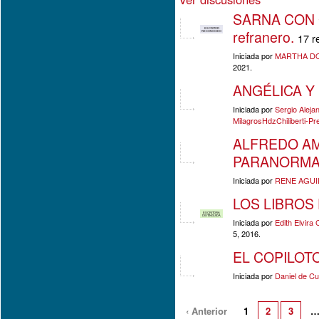
SARNA CON G
ESCRITOR
refranero.
RECONOCIDO
17 r
Iniciada por
MARTHA DO
2021.
ANGÉLICA Y
Iniciada por
Sergio Alej
MilagrosHdzChiliberti-Pr
ALFREDO A
PARANORMA
Iniciada por
RENE AGUI
LOS LIBROS
ESCRITORA
DISTINGUIDA
Iniciada por
Edith Elvira 
5, 2016.
EL COPILOT
Iniciada por
Daniel de Cu
‹ Anterior
1
2
3