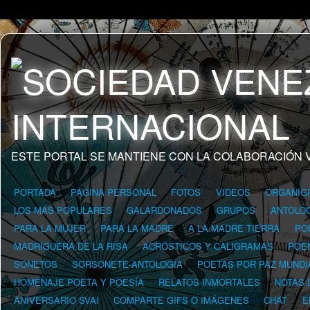
ESTE PORTAL SE MANTIENE CON LA COLABORACIÓN 
PORTADA
PÁGINA PERSONAL
FOTOS
VIDEOS
ORGANIG
LOS MÁS POPULARES
GALARDONADOS
GRUPOS
ANTOLOG
PARA LA MUJER
PARA LA MADRE
A LA MADRE TIERRA
PO
MADRIGUERA DE LA RISA
ACRÓSTICOS Y CALIGRAMAS
POE
SONETOS
SORSONETE-ANTOLOGÍA
POETAS POR PAZ MUNDI
HOMENAJE POETA Y POESÍA
RELATOS INMORTALES
NOTAS 
ANIVERSARIO SVAI
COMPARTE GIFS O IMÁGENES
CHAT
E