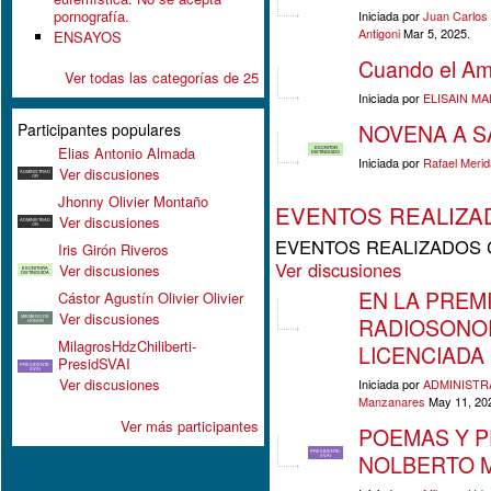
pornografía.
Iniciada por
Juan Carlos 
Antigoni
Mar 5, 2025.
ENSAYOS
Cuando el Amo
Ver todas las categorías de 25
Iniciada por
ELISAIN M
Participantes populares
NOVENA A S
Elias Antonio Almada
ESCRITOR
DISTINGUIDO
Iniciada por
Rafael Meri
Ver discusiones
ADMINISTRAD
OR
Jhonny Olivier Montaño
EVENTOS REALIZA
Ver discusiones
ADMINISTRAD
OR
EVENTOS REALIZADOS C
Iris Girón Riveros
Ver discusiones
Ver discusiones
ESCRITORA
DISTINGUIDA
EN LA PREM
Cástor Agustín Olivier Olivier
Ver discusiones
MIEMBRO DE
RADIOSONOR
HONOR
MilagrosHdzChiliberti-
LICENCIADA 
PresidSVAI
PRESIDENTE-
SVAI
Ver discusiones
Iniciada por
ADMINISTR
Manzanares
May 11, 20
Ver más participantes
POEMAS Y P
PRESIDENTE-
NOLBERTO M
SVAI