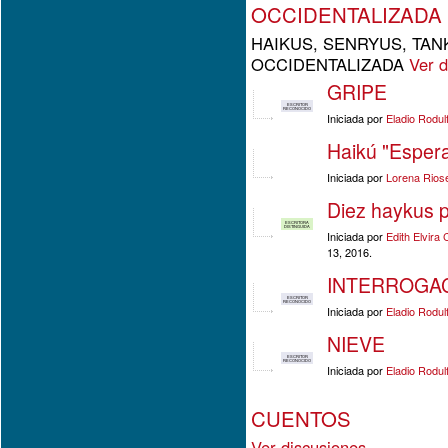
OCCIDENTALIZADA
HAIKUS, SENRYUS, TANK
OCCIDENTALIZADA
Ver d
GRIPE
ESCRITOR
RECONOCIDO
Iniciada por
Eladio Rodu
Haikú "Esper
Iniciada por
Lorena Rios
Diez haykus p
ESCRITORA
DISTINGUIDA
Iniciada por
Edith Elvira 
13, 2016.
INTERROGA
ESCRITOR
RECONOCIDO
Iniciada por
Eladio Rodu
NIEVE
ESCRITOR
RECONOCIDO
Iniciada por
Eladio Rodu
CUENTOS
Ver discusiones