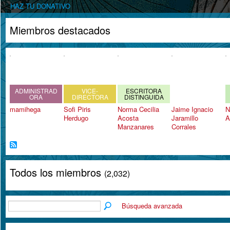
HAZ TU DONATIVO
Miembros destacados
ADMINISTRAD
VICE-
ESCRITORA
ORA
DIRECTORA
DISTINGUIDA
mamihega
Sofi Piris
Norma Cecilia
Jaime Ignacio
N
Herdugo
Acosta
Jaramillo
A
Manzanares
Corrales
Todos los miembros
(2,032)
Búsqueda avanzada