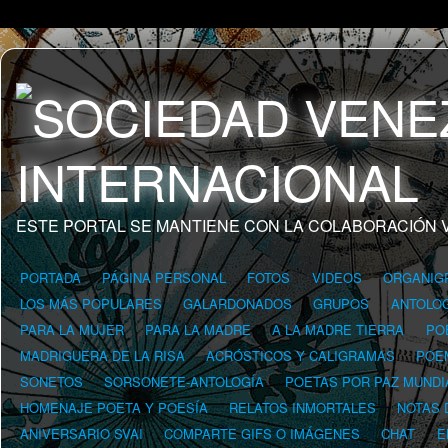
ESTE PORTAL SE MANTIENE CON LA COLABORACIÓN 
PORTADA
PÁGINA PERSONAL
FOTOS
VIDEOS
ORGANIG
LOS MÁS POPULARES
GALARDONADOS
GRUPOS
ANTOLOG
PARA LA MUJER
PARA LA MADRE
A LA MADRE TIERRA
PO
MADRIGUERA DE LA RISA
ACRÓSTICOS Y CALIGRAMAS
POE
SONETOS
SORSONETE-ANTOLOGÍA
POETAS POR PAZ MUNDI
HOMENAJE POETA Y POESÍA
RELATOS INMORTALES
NOTAS 
ANIVERSARIO SVAI
COMPARTE GIFS O IMÁGENES
CHAT
E