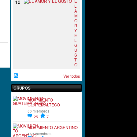
E
10
L
A
M
O
R
Y
E
L
G
U
S
T
O
Ver todos
GRUPOS
MOVIMIENTO
GUATEMALTECO
50 miembros
25
7
MOVIMIENTO ARGENTINO
119 miembros