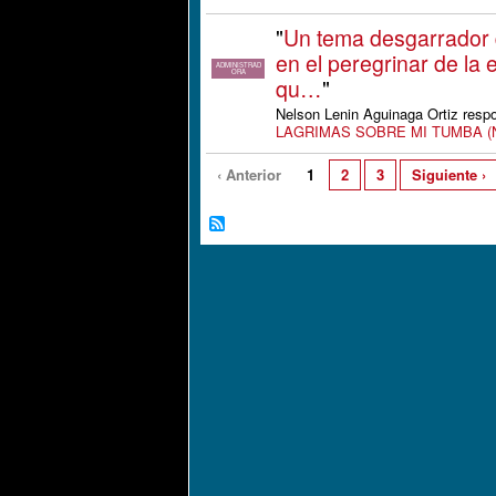
"
Un tema desgarrador q
en el peregrinar de la
ADMINISTRAD
ORA
qu…
"
Nelson Lenin Aguinaga Ortiz resp
LAGRIMAS SOBRE MI TUMBA (No 
‹ Anterior
1
2
3
Siguiente ›