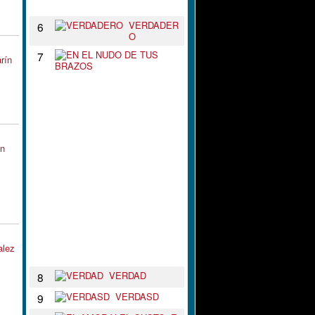
N
VERDADER
6
O
E
7
rín
N
E
L
N
U
D
O
D
in
E
T
U
S
B
R
A
Z
O
alez
S
VERDAD
8
VERDASD
9