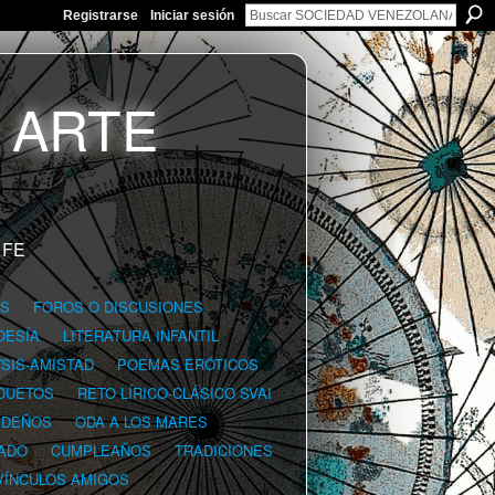
Registrarse
Iniciar sesión
 FE
GS
FOROS O DISCUSIONES
OESÍA
LITERATURA INFANTIL
YSIS-AMISTAD
POEMAS ERÓTICOS
DUETOS
RETO LÍRICO-CLÁSICO SVAI
IDEÑOS
ODA A LOS MARES
ADO
CUMPLEAÑOS
TRADICIONES
VÍNCULOS AMIGOS