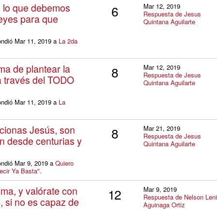
s lo que debemos
Mar 12, 2019
6
Respuesta de Jesus
leyes para que
Quintana Aguilarte
ondió Mar 11, 2019 a
La 2da
ma de plantear la
Mar 12, 2019
8
Respuesta de Jesus
a través del TODO
Quintana Aguilarte
ondió Mar 11, 2019 a
La
cionas Jesús, son
Mar 21, 2019
8
Respuesta de Jesus
n desde centurias y
Quintana Aguilarte
ondió Mar 9, 2019 a
Quiero
ecir Ya Basta".
sma, y valórate con
Mar 9, 2019
12
Respuesta de Nelson Len
, si no es capaz de
Aguinaga Ortiz