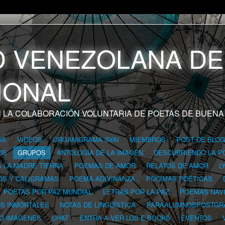
 LA COLABORACIÓN VOLUNTARIA DE POETAS DE BUENA
OS
VIDEOS
ORGANIGRAMA SVAI
MIEMBROS
POST DE BLO
OS
GRUPOS
ANTOLOGÍA DE LA IMAGEN
DESCUBRIENDO LA P
A LA MADRE TIERRA
POEMAS DE AMOR
RELATOS DE AMOR
L
OS Y CALIGRAMAS
POEMA-ADIVINANZA
PÓCIMAS POÉTICAS
POETAS POR PAZ MUNDIAL
LETRAS POR LA PAZ
POEMAS NAV
OS INMORTALES
NOTAS DE LINGÜÍSTICA
PARAALUMNOSPOSTGR
 O IMÁGENES
CHAT
ENTRA A VER LOS E-BOOKS
EVENTOS