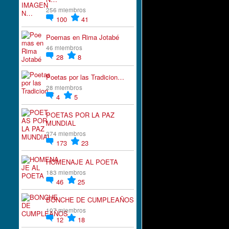
256 miembros
100
41
Poemas en Rima Jotabé
46 miembros
28
8
Poetas por las Tradicion…
28 miembros
4
5
POETAS POR LA PAZ
MUNDIAL
274 miembros
173
23
HOMENAJE AL POETA
183 miembros
46
25
BONCHE DE CUMPLEAÑOS
107 miembros
12
18