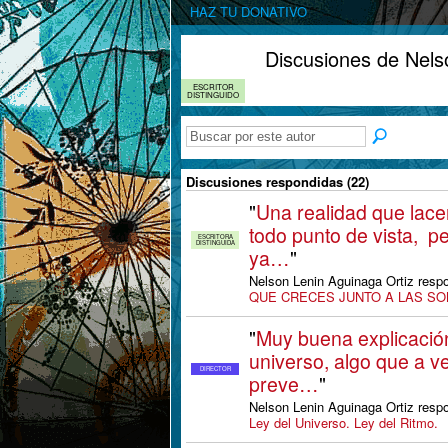
HAZ TU DONATIVO
Discusiones de Nels
ESCRITOR
DISTINGUIDO
Discusiones respondidas (22)
"
Una realidad que lace
todo punto de vista, p
ESCRITORA
DISTINGUIDA
ya…
"
Nelson Lenin Aguinaga Ortiz resp
QUE CRECES JUNTO A LAS S
"
Muy buena explicación
universo, algo que a 
DIRECTOR
preve…
"
Nelson Lenin Aguinaga Ortiz resp
Ley del Universo. Ley del Ritmo.