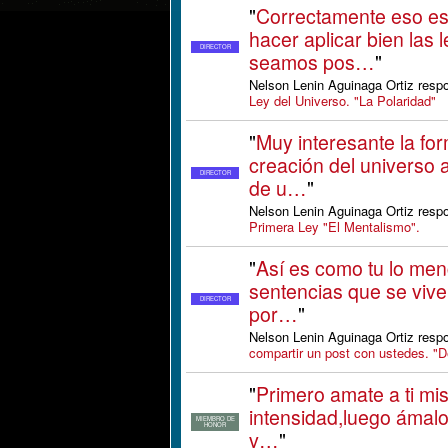
"
Correctamente eso e
hacer aplicar bien las 
DIRECTOR
seamos pos…
"
Nelson Lenin Aguinaga Ortiz resp
Ley del Universo. "La Polaridad"
"
Muy interesante la for
creación del universo 
DIRECTOR
de u…
"
Nelson Lenin Aguinaga Ortiz resp
Primera Ley "El Mentalismo".
"
Así es como tu lo men
sentencias que se vive
DIRECTOR
por…
"
Nelson Lenin Aguinaga Ortiz resp
compartir un post con ustedes. "D
"
Primero amate a ti mi
intensidad,luego ámalo
MIEMBRO DE
HONOR
v…
"