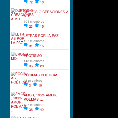
72
10
DUETOS O CREACIONES A
MÚ…
104 miembros
23
15
LETRAS POR LA PAZ
137 miembros
31
15
EROTISMO
143 miembros
36
28
PÓCIMAS POÉTICAS
46 miembros
3
10
AMOR, 100% AMOR.
POEMAS …
197 miembros
38
42