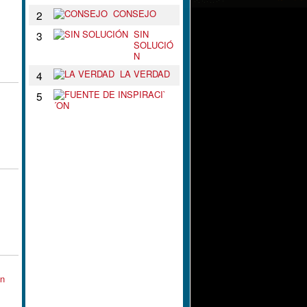
CONSEJO
2
SIN
3
SOLUCIÓ
N
LA VERDAD
4
F
5
U
E
N
T
E
D
E
I
N
S
P
I
R
A
C
I
in
`
´
O