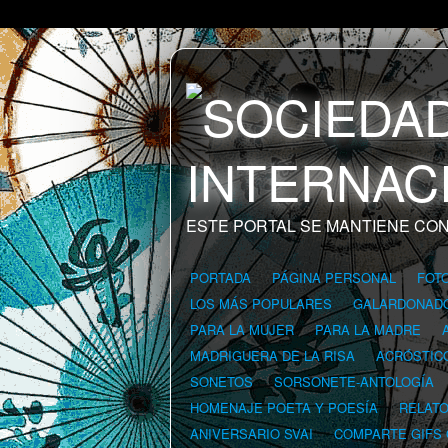
ESTE PORTAL SE MANTIENE CON
PORTADA
PÁGINA PERSONAL
FOT
LOS MÁS POPULARES
GALARDONAD
PARA LA MUJER
PARA LA MADRE
MADRIGUERA DE LA RISA
ACRÓSTIC
SONETOS
SORSONETE-ANTOLOGÍA
HOMENAJE POETA Y POESÍA
RELAT
ANIVERSARIO SVAI
COMPARTE GIFS