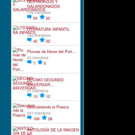
DESTACADOS Y
GALARDONADOS
149 miembros
65
20
LITERATURA INFANTIL
160 miembros
42
22
Plumas de Honor del Port…
33 miembros
7
5
DÉCIMO SEGUNDO
ANIVERSAR…
47 miembros
13
13
Descubriendo la Poesía
297 miembros
166
28
ANTOLOGÍA DE LA IMAGEN
N…